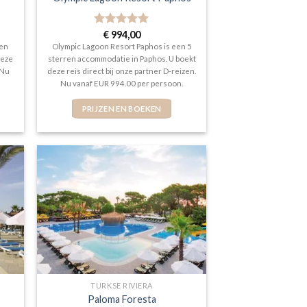
Gewaardeerd
€
994,00
5
uit 5
ren
Olympic Lagoon Resort Paphos is een 5
deze
sterren accommodatie in Paphos. U boekt
 Nu
deze reis direct bij onze partner D-reizen.
Nu vanaf EUR 994.00 per persoon.
PRIJZEN EN BOEKEN
TURKSE RIVIERA
Paloma Foresta