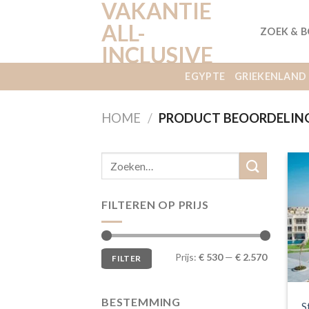
VAKANTIE
Ga
naar
ALL-
ZOEK & 
inhoud
INCLUSIVE
EGYPTE
GRIEKENLAND
HOME
/
PRODUCT BEOORDELIN
FILTEREN OP PRIJS
Min.
Max.
Prijs:
€ 530
—
€ 2.570
FILTER
prijs
prijs
BESTEMMING
S