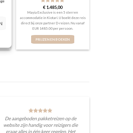
ige
Gewaardeerd
€
1.485,00
5
uit 5
Mayia Exclusive is een 5 sterren
oekt
accommodatie in Kiotari. U boekt deze reis
N
zen.
direct bij onze partner D-reizen. Nu vanaf
.
EUR 1485.00 per persoon.
PRIJZEN EN BOEKEN
De aangeboden pakketreizen op de
website zijn handig voor reizigers die
graag alles in één keer regelen. Het