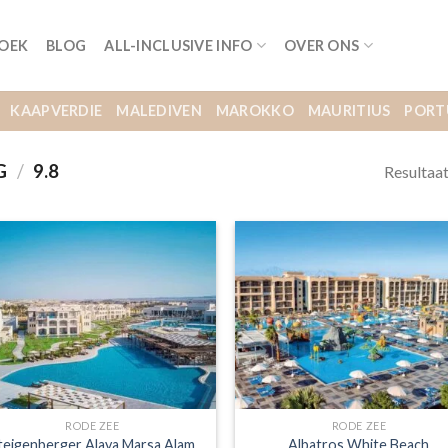
BOEK
BLOG
ALL-INCLUSIVE INFO
OVER ONS
KAAPVERDIE
MALEDIVEN
MAROKKO
MAURITIUS
PORT
G
/
9.8
Resultaa
RODE ZEE
RODE ZEE
teigenberger Alaya Marsa Alam
Albatros White Beach