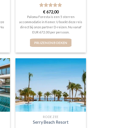
Gewaardeerd
€
672,00
5
uit 5
Paloma Foresta is een 5 sterren
eze
accommodatie in Kemer. U boekt deze reis
 Nu
direct bij onze partner D-reizen. Nu vanaf
EUR 672.00 per persoon.
PRIJZEN EN BOEKEN
RODE ZEE
Serry Beach Resort