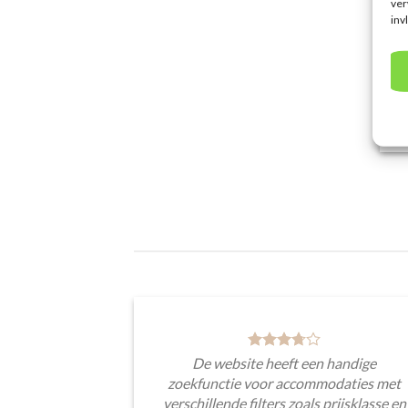
ver
inv
acc
re
De website heeft een handige
zoekfunctie voor accommodaties met
verschillende filters zoals prijsklasse en