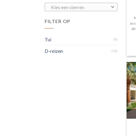
Kies een sterren
M
FILTER OP
acc
di
Tui
(9)
D-reizen
(19)