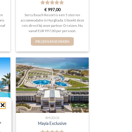
Gewaardeerd
€
997,00
5
uit 5
en
Serry Beach Resort is een 5 sterren
eis
accommodatie in Hurghada. U boekt deze
anaf
reis direct bij onze partner D-reizen. Nu
vanaf EUR 997.00 per persoon.
PRIJZEN EN BOEKEN
RHODOS
e
Mayia Exclusive