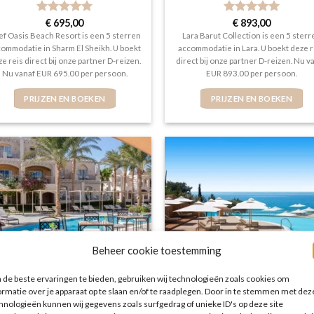
Gewaardeerd
€
695,00
Gewaardeerd
€
893,00
5
uit 5
5
uit 5
ef Oasis Beach Resort is een 5 sterren
Lara Barut Collection is een 5 sterr
ommodatie in Sharm El Sheikh. U boekt
accommodatie in Lara. U boekt deze r
e reis direct bij onze partner D-reizen.
direct bij onze partner D-reizen. Nu v
Nu vanaf EUR 695.00 per persoon.
EUR 893.00 per persoon.
PRIJZEN EN BOEKEN
PRIJZEN EN BOEKEN
Beheer cookie toestemming
de beste ervaringen te bieden, gebruiken wij technologieën zoals cookies om
RODE ZEE
CHALKIDIKI
ormatie over je apparaat op te slaan en/of te raadplegen. Door in te stemmen met dez
Jaz Makadina
Ikos Oceania
hnologieën kunnen wij gegevens zoals surfgedrag of unieke ID's op deze site