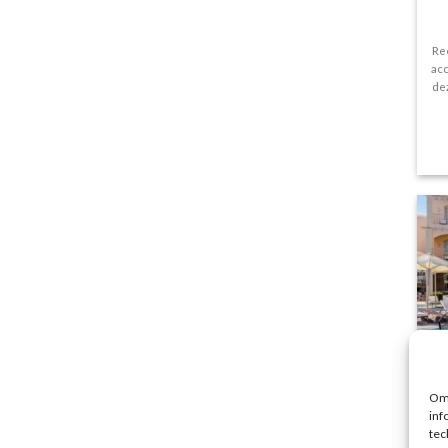
Re
acc
dez
Om 
inf
tec