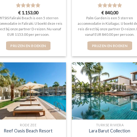
Gewaardeerd
€
1.153,00
Gewaardeerd
€
840,00
5
uit 5
5
uit 5
ITSIS Faliraki Beach is een 5 sterren
Palm Garden is een 5 sterren
ommodatie in Faliraki. U boekt deze reis
accommodatie in Kizilagac. U boekt d
rect bij onze partner D-reizen. Nu vanaf
reis direct bij onze partner D-reizen.
EUR 1153.00 per persoon.
vanaf EUR 840.00 per persoon.
PRIJZEN EN BOEKEN
PRIJZEN EN BOEKEN
RODE ZEE
TURKSE RIVIERA
Reef Oasis Beach Resort
Lara Barut Collection