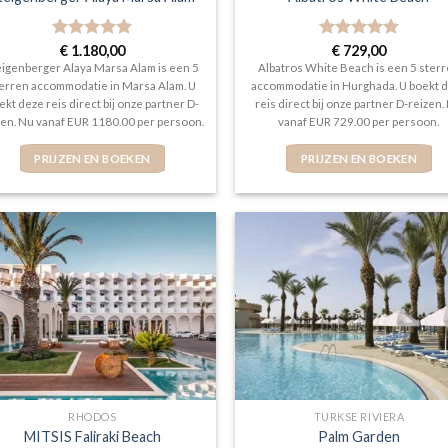
Gewaardeerd
€
1.180,00
Gewaardeerd
€
729,00
5
uit 5
5
uit 5
eigenberger Alaya Marsa Alam is een 5
Albatros White Beach is een 5 ster
erren accommodatie in Marsa Alam. U
accommodatie in Hurghada. U boekt 
ekt deze reis direct bij onze partner D-
reis direct bij onze partner D-reizen.
zen. Nu vanaf EUR 1180.00 per persoon.
vanaf EUR 729.00 per persoon.
PRIJZEN EN BOEKEN
PRIJZEN EN BOEKEN
RHODOS
TURKSE RIVIERA
MITSIS Faliraki Beach
Palm Garden