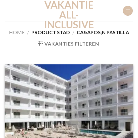
VAKANTIE
Ga
naar
ALL-
inhoud
INCLUSIVE
HOME
/
PRODUCT STAD
/
CA&APOS;N PASTILLA
VAKANTIES FILTEREN