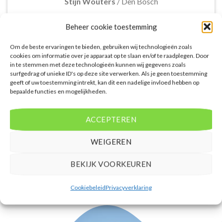
Stijn Wouters
/
Den Bosch
Beheer cookie toestemming
Om de beste ervaringen te bieden, gebruiken wij technologieën zoals
cookies om informatie over je apparaat op te slaan en/of te raadplegen. Door
in te stemmen met deze technologieën kunnen wij gegevens zoals
De aangeboden pakketreizen op de website zijn
surfgedrag of unieke ID's op deze site verwerken. Als je geen toestemming
geeft of uw toestemming intrekt, kan dit een nadelige invloed hebben op
handig voor reizigers die graag alles in één keer
bepaalde functies en mogelijkheden.
regelen. Het aanbod varieert van budget, luxe tot
gezinsvriendelijke vakanties. De pakketten
omvatten accommodatie, vluchten en transfer.
ACCEPTEREN
Daarnaast ben ik verrast door de rijke inhoud en
gebruiksvriendelijke functies die deze site te bieden
WEIGEREN
heeft.
BEKIJK VOORKEUREN
Femke van Rees
/
Rotterdam
Cookiebeleid
Privacyverklaring