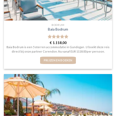
BODRUM
Baia Bodrum
Gewaardeerd
€
1.118,00
5
uit 5
Baia Bodrum is een 5 sterren accommodatie in Gundogan . U boekt deze reis
direct bij onze partner Corendon. Nu vanaf EUR 1118.00 per persoon.
PRIJZEN EN BOEKEN