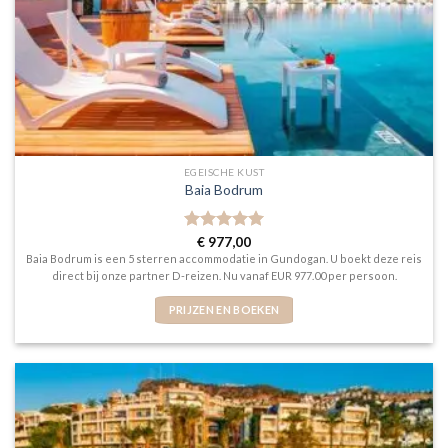
EGEISCHE KUST
Baia Bodrum
Gewaardeerd
€
977,00
5
uit 5
Baia Bodrum is een 5 sterren accommodatie in Gundogan. U boekt deze reis
direct bij onze partner D-reizen. Nu vanaf EUR 977.00 per persoon.
PRIJZEN EN BOEKEN