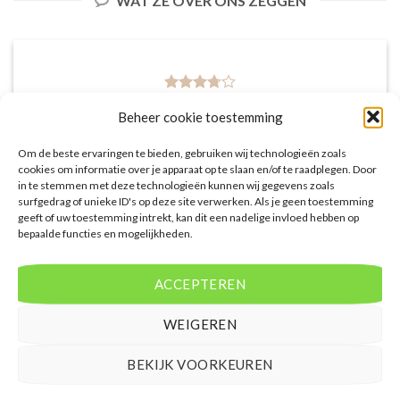
WAT ZE OVER ONS ZEGGEN
De website heeft een handige zoekfunctie voor
Beheer cookie toestemming
accommodaties met verschillende filters zoals
prijsklasse en aantal sterren. Pluspunt is de real-
Om de beste ervaringen te bieden, gebruiken wij technologieën zoals
time prijsinformatie en de mogelijkheid om direct op
cookies om informatie over je apparaat op te slaan en/of te raadplegen. Door
de site te boeken. Daarnaast waardeer ik de
in te stemmen met deze technologieën kunnen wij gegevens zoals
surfgedrag of unieke ID's op deze site verwerken. Als je geen toestemming
informatieve blogsectie, lokale tips en
geeft of uw toestemming intrekt, kan dit een nadelige invloed hebben op
aanbevelingen voor bezienswaardigheden en
bepaalde functies en mogelijkheden.
activiteiten.
Saar van Lingen
/
Utrecht
ACCEPTEREN
WEIGEREN
BEKIJK VOORKEUREN