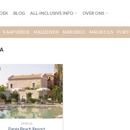
BOEK
BLOG
ALL-INCLUSIVE INFO
OVER ONS
KAAPVERDIE
MALEDIVEN
MAROKKO
MAURITIUS
PORT
A
EPIRUS
Parga Beach Resort