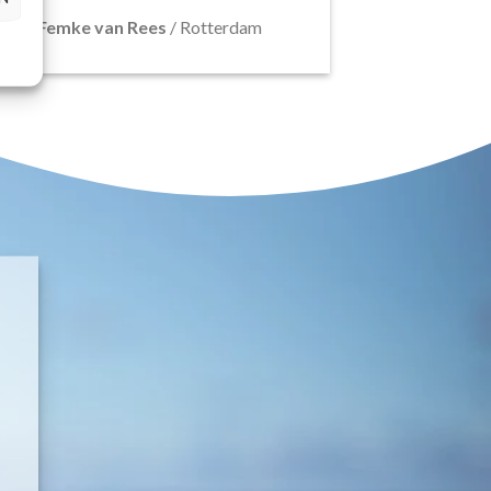
Femke van Rees
/
Rotterdam
E