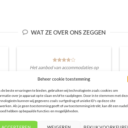
WAT ZE OVER ONS ZEGGEN
Het aanbod van accommodaties op
vakantieall-inclusive.nl is erg goed. Van
Beheer cookie toestemming
luxe resorts tot budgetvriendelijke
hotels, de site biedt een breed scala aan
de beste ervaringen te bieden, gebruiken wij technologieën zoals cookies om
opties. De handige zoekfilters maakten
ormatie over je apparaat op te slaan en/of te raadplegen. Door in te stemmen met dez
het eenvoudig om accommodaties te
hnologieën kunnen wij gegevens zoals surfgedrag of unieke ID's op deze site
vinden die aansluiten bij mijn
werken. Als je geen toestemming geeft of uw toestemming intrekt, kan dit een nadel
voorkeuren en budget.
loed hebben op bepaalde functies en mogelijkheden.
Stijn Wouters
/
Den Bosch
ACCEPTEREN
WEIGEREN
BEKIJK VOORKEURE