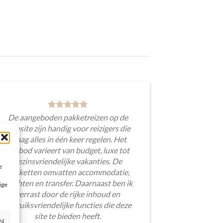
De aangeboden pakketreizen op de
website zijn handig voor reizigers die
graag alles in één keer regelen. Het
aanbod varieert van budget, luxe tot
gezinsvriendelijke vakanties. De
e
pakketten omvatten accommodatie,
vluchten en transfer. Daarnaast ben ik
ige
verrast door de rijke inhoud en
gebruiksvriendelijke functies die deze
site te bieden heeft.
N