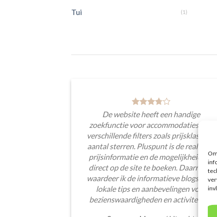
Tui
(1)
De website heeft een handige
zoekfunctie voor accommodaties met
verschillende filters zoals prijsklasse en
aantal sterren. Pluspunt is de real-time
Om 
prijsinformatie en de mogelijkheid om
inf
direct op de site te boeken. Daarnaast
tec
waardeer ik de informatieve blogsectie,
ver
lokale tips en aanbevelingen voor
inv
bezienswaardigheden en activiteiten.