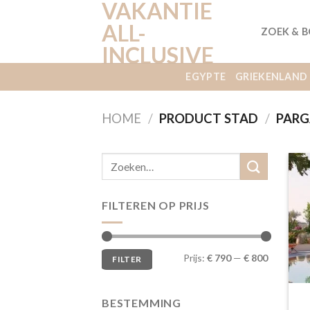
VAKANTIE
Ga
naar
ALL-
ZOEK & 
inhoud
INCLUSIVE
EGYPTE
GRIEKENLAND
HOME
/
PRODUCT STAD
/
PARG
FILTEREN OP PRIJS
Min.
Max.
Prijs:
€ 790
—
€ 800
FILTER
prijs
prijs
BESTEMMING