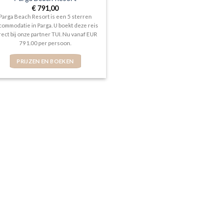
€
791,00
Parga Beach Resort is een 5 sterren
commodatie in Parga. U boekt deze reis
rect bij onze partner TUI. Nu vanaf EUR
791.00 per persoon.
PRIJZEN EN BOEKEN