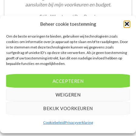
aansluiten bij mijn voorkeuren en budget.
Stijn Wouters
/
Den Bosch
Beheer cookie toestemming
Om de beste ervaringen te bieden, gebruiken wij technologieën zoals
cookies om informatie over je apparaat op te slaan en/of te raadplegen. Door
in te stemmen met deze technologieën kunnen wij gegevens zoals
surfgedrag of unieke ID's op deze site verwerken. Als je geen toestemming
geeft of uw toestemming intrekt, kan dit een nadelige invloed hebben op
De aangeboden pakketreizen op de website zijn
bepaalde functies en mogelijkheden.
handig voor reizigers die graag alles in één keer
regelen. Het aanbod varieert van budget, luxe tot
gezinsvriendelijke vakanties. De pakketten
ACCEPTEREN
omvatten accommodatie, vluchten en transfer.
Daarnaast ben ik verrast door de rijke inhoud en
WEIGEREN
gebruiksvriendelijke functies die deze site te bieden
heeft.
BEKIJK VOORKEUREN
Femke van Rees
/
Rotterdam
Cookiebeleid
Privacyverklaring