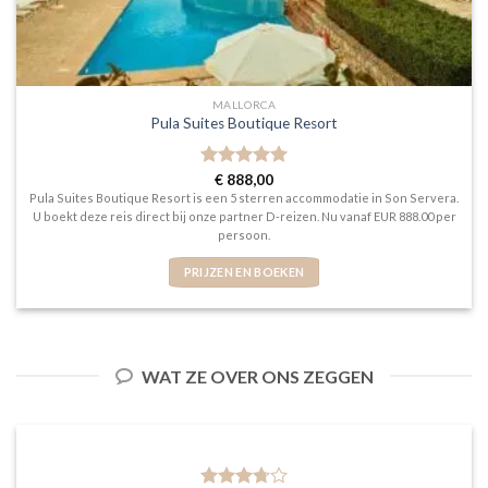
MALLORCA
Pula Suites Boutique Resort
Gewaardeerd
€
888,00
5
uit 5
Pula Suites Boutique Resort is een 5 sterren accommodatie in Son Servera.
U boekt deze reis direct bij onze partner D-reizen. Nu vanaf EUR 888.00 per
persoon.
PRIJZEN EN BOEKEN
WAT ZE OVER ONS ZEGGEN