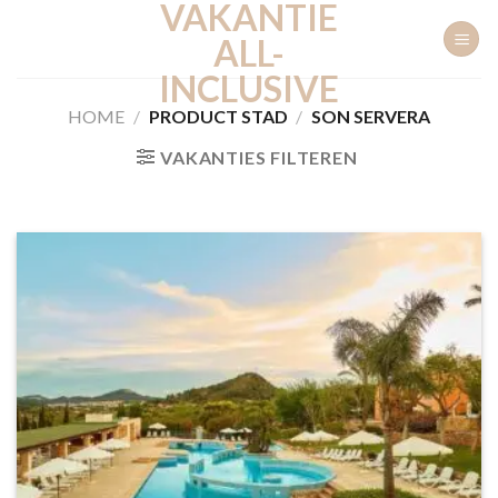
VAKANTIE
Ga
naar
ALL-
inhoud
INCLUSIVE
HOME
/
PRODUCT STAD
/
SON SERVERA
VAKANTIES FILTEREN