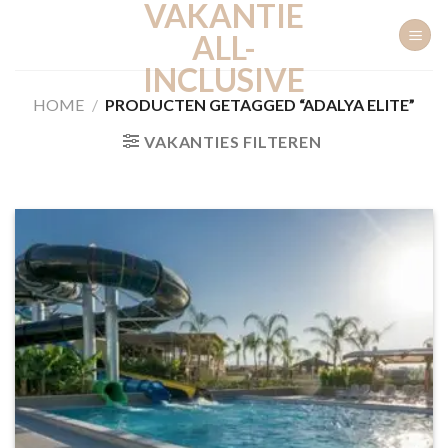
VAKANTIE
Ga
naar
ALL-
inhoud
INCLUSIVE
HOME
/
PRODUCTEN GETAGGED “ADALYA ELITE”
VAKANTIES FILTEREN