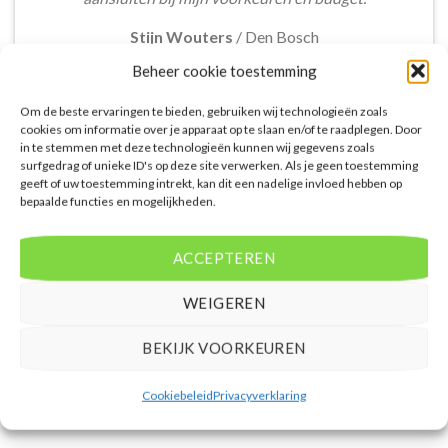
Stijn Wouters
/
Den Bosch
Beheer cookie toestemming
Om de beste ervaringen te bieden, gebruiken wij technologieën zoals
cookies om informatie over je apparaat op te slaan en/of te raadplegen. Door
in te stemmen met deze technologieën kunnen wij gegevens zoals
surfgedrag of unieke ID's op deze site verwerken. Als je geen toestemming
De aangeboden pakketreizen op de website zijn
geeft of uw toestemming intrekt, kan dit een nadelige invloed hebben op
bepaalde functies en mogelijkheden.
handig voor reizigers die graag alles in één keer
regelen. Het aanbod varieert van budget, luxe tot
gezinsvriendelijke vakanties. De pakketten
ACCEPTEREN
omvatten accommodatie, vluchten en transfer.
Daarnaast ben ik verrast door de rijke inhoud en
WEIGEREN
gebruiksvriendelijke functies die deze site te bieden
heeft.
BEKIJK VOORKEUREN
Femke van Rees
/
Rotterdam
Cookiebeleid
Privacyverklaring