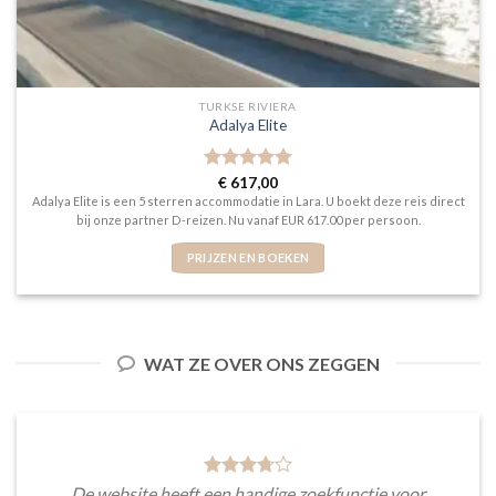
TURKSE RIVIERA
Adalya Elite
Gewaardeerd
€
617,00
5
uit 5
Adalya Elite is een 5 sterren accommodatie in Lara. U boekt deze reis direct
bij onze partner D-reizen. Nu vanaf EUR 617.00 per persoon.
PRIJZEN EN BOEKEN
WAT ZE OVER ONS ZEGGEN
De website heeft een handige zoekfunctie voor