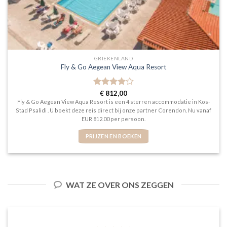
GRIEKENLAND
Fly & Go Aegean View Aqua Resort
Gewaardeerd
€
812,00
4
uit 5
Fly & Go Aegean View Aqua Resort is een 4 sterren accommodatie in Kos-
Stad Psalidi . U boekt deze reis direct bij onze partner Corendon. Nu vanaf
EUR 812.00 per persoon.
PRIJZEN EN BOEKEN
WAT ZE OVER ONS ZEGGEN