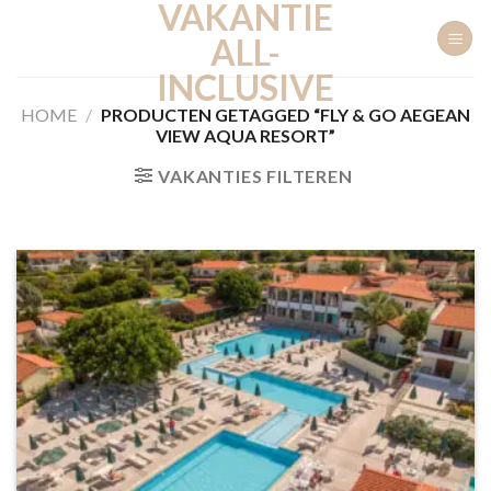
VAKANTIE
Ga
naar
ALL-
inhoud
INCLUSIVE
HOME
/
PRODUCTEN GETAGGED “FLY & GO AEGEAN
VIEW AQUA RESORT”
VAKANTIES FILTEREN