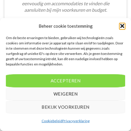
eenvoudig om accommodaties te vinden die
aansluiten bij mijn voorkeuren en budget.
Stijn Wouters
/
Den Bosch
Beheer cookie toestemming
Om de beste ervaringen te bieden, gebruiken wij technologieën zoals
cookies om informatie over je apparaat op te slaan en/of te raadplegen. Door
in te stemmen met deze technologieën kunnen wij gegevens zoals
surfgedrag of unieke ID's op deze site verwerken. Als je geen toestemming
geeft of uw toestemming intrekt, kan dit een nadelige invloed hebben op
De aangeboden pakketreizen op de website zijn
bepaalde functies en mogelijkheden.
handig voor reizigers die graag alles in één keer
regelen. Het aanbod varieert van budget, luxe tot
ACCEPTEREN
gezinsvriendelijke vakanties. De pakketten
omvatten accommodatie, vluchten en transfer.
WEIGEREN
Daarnaast ben ik verrast door de rijke inhoud en
gebruiksvriendelijke functies die deze site te bieden
BEKIJK VOORKEUREN
heeft.
Femke van Rees
/
Rotterdam
Cookiebeleid
Privacyverklaring