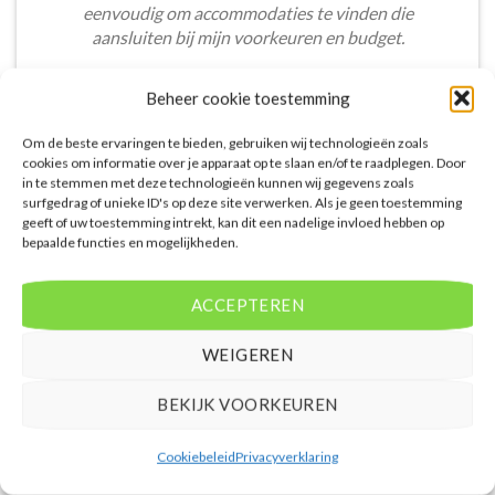
eenvoudig om accommodaties te vinden die
aansluiten bij mijn voorkeuren en budget.
Stijn Wouters
/
Den Bosch
Beheer cookie toestemming
Om de beste ervaringen te bieden, gebruiken wij technologieën zoals
cookies om informatie over je apparaat op te slaan en/of te raadplegen. Door
in te stemmen met deze technologieën kunnen wij gegevens zoals
surfgedrag of unieke ID's op deze site verwerken. Als je geen toestemming
geeft of uw toestemming intrekt, kan dit een nadelige invloed hebben op
De aangeboden pakketreizen op de website zijn
bepaalde functies en mogelijkheden.
handig voor reizigers die graag alles in één keer
regelen. Het aanbod varieert van budget, luxe tot
ACCEPTEREN
gezinsvriendelijke vakanties. De pakketten
omvatten accommodatie, vluchten en transfer.
WEIGEREN
Daarnaast ben ik verrast door de rijke inhoud en
gebruiksvriendelijke functies die deze site te bieden
BEKIJK VOORKEUREN
heeft.
Femke van Rees
/
Rotterdam
Cookiebeleid
Privacyverklaring