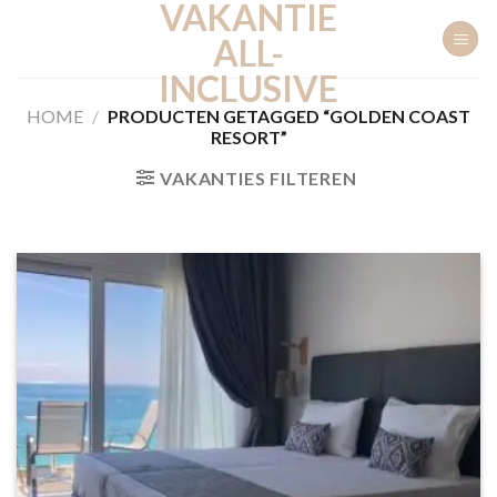
VAKANTIE
Ga
naar
ALL-
inhoud
INCLUSIVE
HOME
/
PRODUCTEN GETAGGED “GOLDEN COAST
RESORT”
VAKANTIES FILTEREN