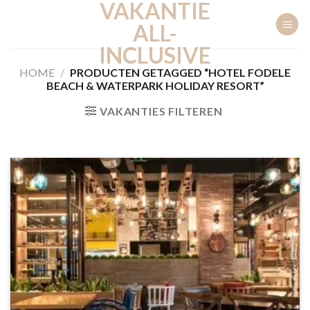
VAKANTIE
Ga
naar
ALL-
inhoud
INCLUSIVE
HOME
/
PRODUCTEN GETAGGED “HOTEL FODELE
BEACH & WATERPARK HOLIDAY RESORT”
VAKANTIES FILTEREN