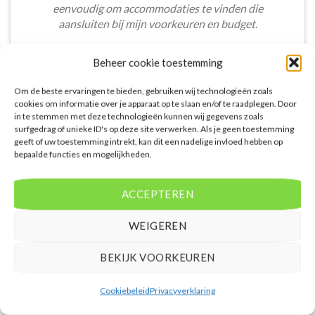
eenvoudig om accommodaties te vinden die
aansluiten bij mijn voorkeuren en budget.
Stijn Wouters
/
Den Bosch
Beheer cookie toestemming
Om de beste ervaringen te bieden, gebruiken wij technologieën zoals
cookies om informatie over je apparaat op te slaan en/of te raadplegen. Door
in te stemmen met deze technologieën kunnen wij gegevens zoals
surfgedrag of unieke ID's op deze site verwerken. Als je geen toestemming
geeft of uw toestemming intrekt, kan dit een nadelige invloed hebben op
De aangeboden pakketreizen op de website zijn
bepaalde functies en mogelijkheden.
handig voor reizigers die graag alles in één keer
regelen. Het aanbod varieert van budget, luxe tot
ACCEPTEREN
gezinsvriendelijke vakanties. De pakketten
omvatten accommodatie, vluchten en transfer.
WEIGEREN
Daarnaast ben ik verrast door de rijke inhoud en
gebruiksvriendelijke functies die deze site te bieden
BEKIJK VOORKEUREN
heeft.
Femke van Rees
/
Rotterdam
Cookiebeleid
Privacyverklaring