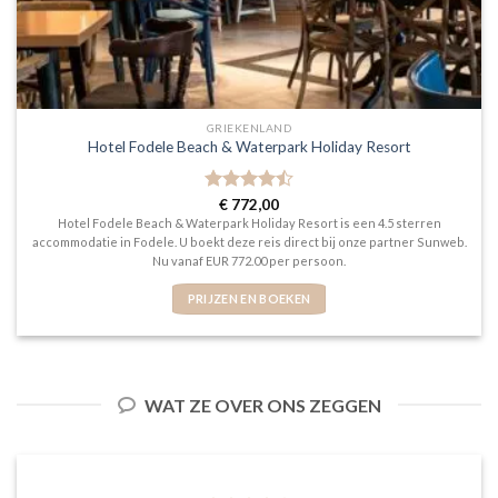
GRIEKENLAND
Hotel Fodele Beach & Waterpark Holiday Resort
Gewaardeerd
€
772,00
4.5
uit 5
Hotel Fodele Beach & Waterpark Holiday Resort is een 4.5 sterren
accommodatie in Fodele. U boekt deze reis direct bij onze partner Sunweb.
Nu vanaf EUR 772.00 per persoon.
PRIJZEN EN BOEKEN
WAT ZE OVER ONS ZEGGEN