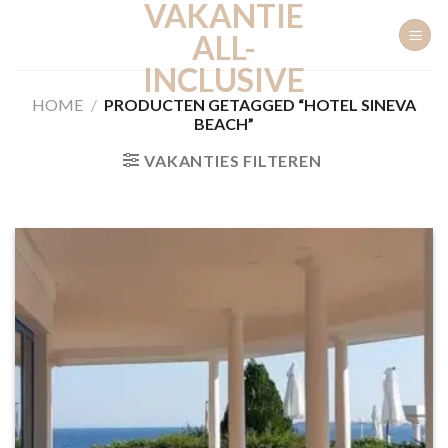
VAKANTIE
Ga
naar
ALL-
inhoud
INCLUSIVE
HOME
/
PRODUCTEN GETAGGED “HOTEL SINEVA
BEACH”
VAKANTIES FILTEREN