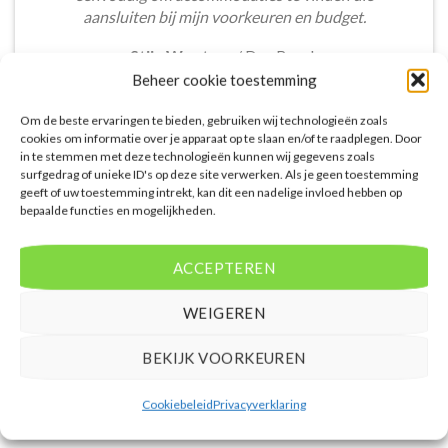
aansluiten bij mijn voorkeuren en budget.
Stijn Wouters
/
Den Bosch
Beheer cookie toestemming
Om de beste ervaringen te bieden, gebruiken wij technologieën zoals
cookies om informatie over je apparaat op te slaan en/of te raadplegen. Door
in te stemmen met deze technologieën kunnen wij gegevens zoals
surfgedrag of unieke ID's op deze site verwerken. Als je geen toestemming
geeft of uw toestemming intrekt, kan dit een nadelige invloed hebben op
De aangeboden pakketreizen op de website zijn
bepaalde functies en mogelijkheden.
handig voor reizigers die graag alles in één keer
regelen. Het aanbod varieert van budget, luxe tot
gezinsvriendelijke vakanties. De pakketten
ACCEPTEREN
omvatten accommodatie, vluchten en transfer.
Daarnaast ben ik verrast door de rijke inhoud en
WEIGEREN
gebruiksvriendelijke functies die deze site te bieden
heeft.
BEKIJK VOORKEUREN
Femke van Rees
/
Rotterdam
Cookiebeleid
Privacyverklaring