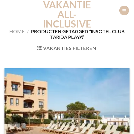
VAKANTIE
Ga
naar
ALL-
inhoud
INCLUSIVE
HOME
/
PRODUCTEN GETAGGED “INSOTEL CLUB
TARIDA PLAYA”
VAKANTIES FILTEREN