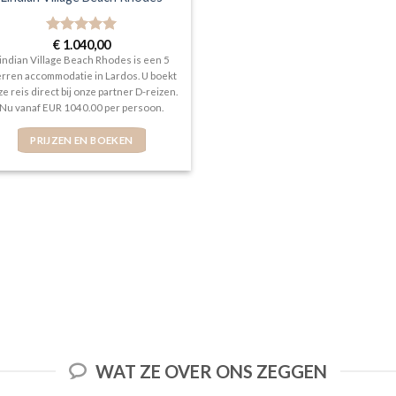
Gewaardeerd
€
1.040,00
5
uit 5
indian Village Beach Rhodes is een 5
erren accommodatie in Lardos. U boekt
e reis direct bij onze partner D-reizen.
Nu vanaf EUR 1040.00 per persoon.
PRIJZEN EN BOEKEN
WAT ZE OVER ONS ZEGGEN