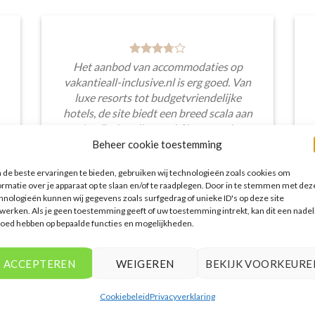
Het aanbod van accommodaties op
vakantieall-inclusive.nl is erg goed. Van
luxe resorts tot budgetvriendelijke
hotels, de site biedt een breed scala aan
opties. De handige zoekfilters maakten
het eenvoudig om accommodaties te
Beheer cookie toestemming
vinden die aansluiten bij mijn
de beste ervaringen te bieden, gebruiken wij technologieën zoals cookies om
voorkeuren en budget.
ormatie over je apparaat op te slaan en/of te raadplegen. Door in te stemmen met dez
hnologieën kunnen wij gegevens zoals surfgedrag of unieke ID's op deze site
Stijn Wouters
/
Den Bosch
werken. Als je geen toestemming geeft of uw toestemming intrekt, kan dit een nadel
loed hebben op bepaalde functies en mogelijkheden.
ACCEPTEREN
WEIGEREN
BEKIJK VOORKEURE
Cookiebeleid
Privacyverklaring