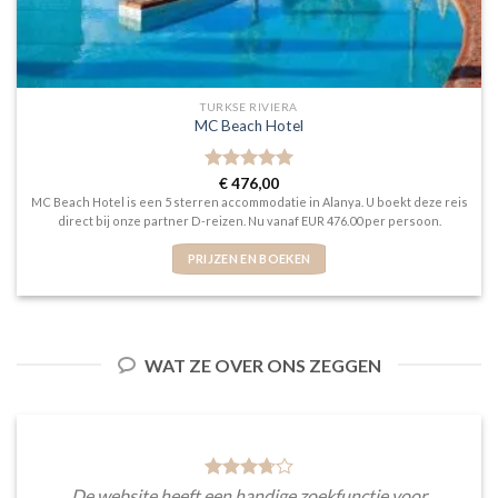
TURKSE RIVIERA
MC Beach Hotel
Gewaardeerd
€
476,00
5
uit 5
MC Beach Hotel is een 5 sterren accommodatie in Alanya. U boekt deze reis
direct bij onze partner D-reizen. Nu vanaf EUR 476.00 per persoon.
PRIJZEN EN BOEKEN
WAT ZE OVER ONS ZEGGEN
De website heeft een handige zoekfunctie voor