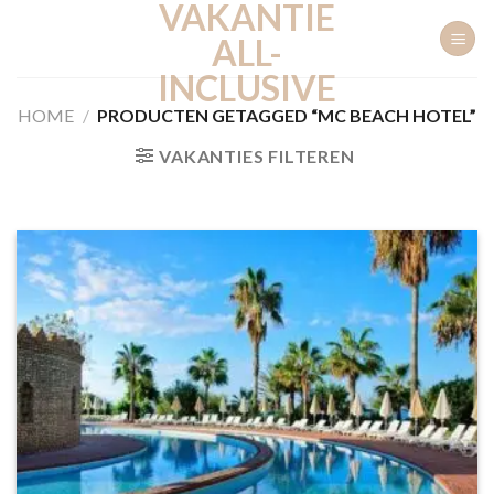
VAKANTIE
Ga
naar
ALL-
inhoud
INCLUSIVE
HOME
/
PRODUCTEN GETAGGED “MC BEACH HOTEL”
VAKANTIES FILTEREN