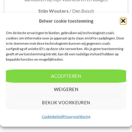
Stijn Wouters
/
Den Bosch
Beheer cookie toestemming
Om de beste ervaringen te bieden, gebruiken wij technologieën zoals
cookies om informatie over je apparaat op te slaan en/of te raadplegen. Door
in te stemmen met deze technologieën kunnen wij gegevens zoals
surfgedrag of unieke ID's op deze site verwerken. Als je geen toestemming
De aangeboden pakketreizen op de website zijn
geeft of uw toestemming intrekt, kan dit een nadelige invloed hebben op
bepaalde functies en mogelijkheden.
handig voor reizigers die graag alles in één keer
regelen. Het aanbod varieert van budget, luxe tot
gezinsvriendelijke vakanties. De pakketten
ACCEPTEREN
omvatten accommodatie, vluchten en transfer.
Daarnaast ben ik verrast door de rijke inhoud en
WEIGEREN
gebruiksvriendelijke functies die deze site te bieden
heeft.
BEKIJK VOORKEUREN
Femke van Rees
/
Rotterdam
Cookiebeleid
Privacyverklaring