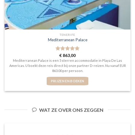
TENERIFE
Mediterranean Palace
Gewaardeerd
€
863,00
5
uit 5
Mediterranean Palace is een 5 sterren accommodatie in Playa De Las
Americas. U boekt deze reis direct bij onze partner D-reizen. Nu vanaf EUR
863.00 per persoon.
PRIJZEN EN BOEKEN
WAT ZE OVER ONS ZEGGEN