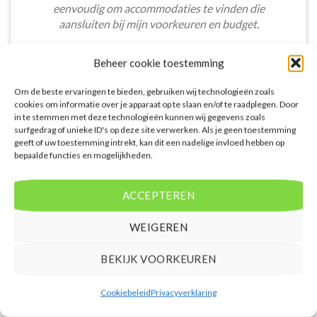
eenvoudig om accommodaties te vinden die
aansluiten bij mijn voorkeuren en budget.
Stijn Wouters
/
Den Bosch
Beheer cookie toestemming
Om de beste ervaringen te bieden, gebruiken wij technologieën zoals
cookies om informatie over je apparaat op te slaan en/of te raadplegen. Door
in te stemmen met deze technologieën kunnen wij gegevens zoals
surfgedrag of unieke ID's op deze site verwerken. Als je geen toestemming
geeft of uw toestemming intrekt, kan dit een nadelige invloed hebben op
De aangeboden pakketreizen op de website zijn
bepaalde functies en mogelijkheden.
handig voor reizigers die graag alles in één keer
regelen. Het aanbod varieert van budget, luxe tot
ACCEPTEREN
gezinsvriendelijke vakanties. De pakketten
omvatten accommodatie, vluchten en transfer.
WEIGEREN
Daarnaast ben ik verrast door de rijke inhoud en
gebruiksvriendelijke functies die deze site te bieden
BEKIJK VOORKEUREN
heeft.
Femke van Rees
/
Rotterdam
Cookiebeleid
Privacyverklaring