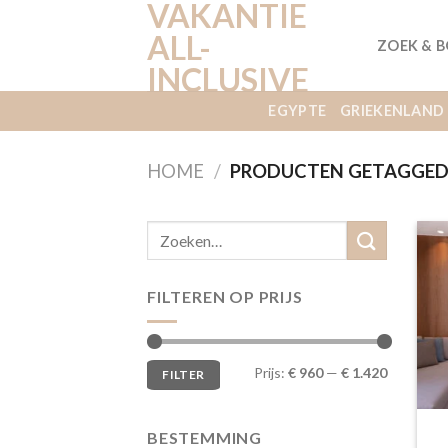
VAKANTIE
Ga
naar
ALL-
ZOEK & 
inhoud
INCLUSIVE
EGYPTE
GRIEKENLAND
HOME
/
PRODUCTEN GETAGGED 
FILTEREN OP PRIJS
Min.
Max.
Prijs:
€ 960
—
€ 1.420
FILTER
prijs
prijs
BESTEMMING