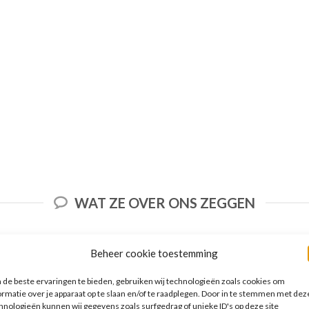
WAT ZE OVER ONS ZEGGEN
Beheer cookie toestemming
de beste ervaringen te bieden, gebruiken wij technologieën zoals cookies om
Het aanbod van accommodaties op
ormatie over je apparaat op te slaan en/of te raadplegen. Door in te stemmen met dez
vakantieall-inclusive.nl is erg goed. Van
hnologieën kunnen wij gegevens zoals surfgedrag of unieke ID's op deze site