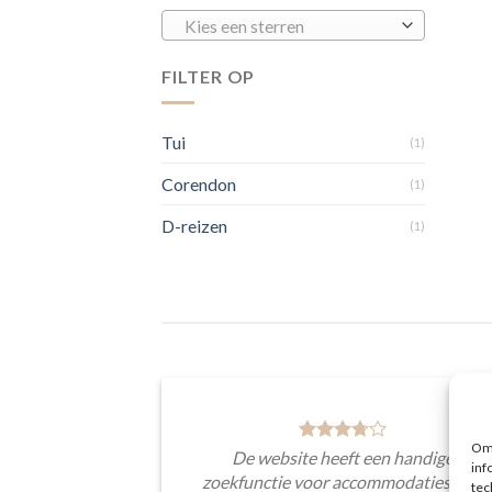
Kies een sterren
FILTER OP
Tui
(1)
Corendon
(1)
D-reizen
(1)
Om 
De website heeft een handige
inf
zoekfunctie voor accommodaties met
tec