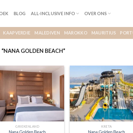
BOEK
BLOG
ALL-INCLUSIVE INFO
OVER ONS
KAAPVERDIE
MALEDIVEN
MAROKKO
MAURITIUS
PORT
“NANA GOLDEN BEACH”
GRIEKENLAND
KRETA
Nana Golden Beach
Nana Golden Beach