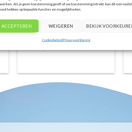
luxe resorts tot budgetvriendelijke
werken. Als je geen toestemming geeft of uw toestemming intrekt, kan dit een nadel
loed hebben op bepaalde functies en mogelijkheden.
hotels, de site biedt een breed scala aan
opties. De handige zoekfilters maakten
het eenvoudig om accommodaties te
ACCEPTEREN
WEIGEREN
BEKIJK VOORKEURE
vinden die aansluiten bij mijn
voorkeuren en budget.
Cookiebeleid
Privacyverklaring
Stijn Wouters
/
Den Bosch