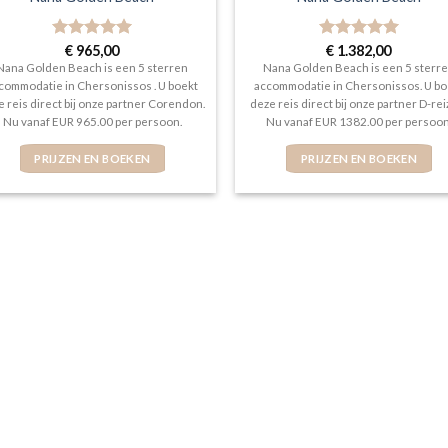
Gewaardeerd
€
965,00
Gewaardeerd
€
1.382,00
5
uit 5
5
uit 5
Nana Golden Beach is een 5 sterren
Nana Golden Beach is een 5 sterr
commodatie in Chersonissos . U boekt
accommodatie in Chersonissos. U bo
e reis direct bij onze partner Corendon.
deze reis direct bij onze partner D-rei
Nu vanaf EUR 965.00 per persoon.
Nu vanaf EUR 1382.00 per persoon
PRIJZEN EN BOEKEN
PRIJZEN EN BOEKEN