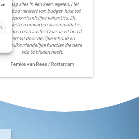
graag alles in één keer regelen. Het
ige
aanbod varieert van budget, luxe tot
gezinsvriendelijke vakanties. De
pakketten omvatten accommodatie,
N
vluchten en transfer. Daarnaast ben ik
verrast door de rijke inhoud en
gebruiksvriendelijke functies die deze
site te bieden heeft.
Femke van Rees
/
Rotterdam