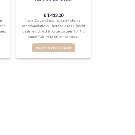
€
1.413,00
en
Nana Golden Beach is een 4 sterren
ekt
accommodatie in Chersonissos. U boekt
zen.
deze reis direct bij onze partner TUI. Nu
.
vanaf EUR 1413.00 per persoon.
PRIJZEN EN BOEKEN