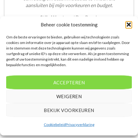
aansluiten bij mijn voorkeuren en budget.
Stijn Wouters
/
Den Bosch
Beheer cookie toestemming
Om de beste ervaringen te bieden, gebruiken wij technologieën zoals
cookies om informatie over je apparaat op te slaan en/of te raadplegen. Door
in te stemmen met deze technologieën kunnen wij gegevens zoals
surfgedrag of unieke ID's op deze site verwerken. Als je geen toestemming
geeft of uw toestemming intrekt, kan dit een nadelige invloed hebben op
De aangeboden pakketreizen op de website zijn
bepaalde functies en mogelijkheden.
handig voor reizigers die graag alles in één keer
regelen. Het aanbod varieert van budget, luxe tot
gezinsvriendelijke vakanties. De pakketten
ACCEPTEREN
omvatten accommodatie, vluchten en transfer.
Daarnaast ben ik verrast door de rijke inhoud en
WEIGEREN
gebruiksvriendelijke functies die deze site te bieden
heeft.
BEKIJK VOORKEUREN
Femke van Rees
/
Rotterdam
Cookiebeleid
Privacyverklaring