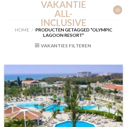
VAKANTIE
Ga
naar
ALL-
inhoud
INCLUSIVE
HOME
/
PRODUCTEN GETAGGED “OLYMPIC
LAGOON RESORT”
VAKANTIES FILTEREN