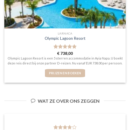
LARNACA
Olympic Lagoon Resort
Gewaardeerd
€
738,00
5
uit 5
Olympic Lagoon Resort is een 5 sterren accommodatie in Ayia Napa. U boekt
deze reis direct bij onze partner D-reizen. Nu vanaf EUR 738.00 per persoon.
PRIJZEN EN BOEKEN
WAT ZE OVER ONS ZEGGEN