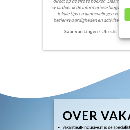
direct op de site te boeken. Daarnaast
waardeer ik de informatieve blogsectie,
lokale tips en aanbevelingen voor
bezienswaardigheden en activiteiten.
Saar van Lingen
/
Utrecht
OVER VAK
vakantieall-inclusive.nl is dé specialis