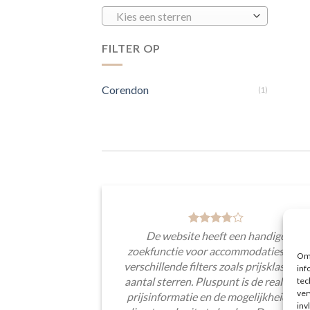
Kies een sterren
FILTER OP
Corendon
(1)
De website heeft een handige
zoekfunctie voor accommodaties met
Om 
verschillende filters zoals prijsklasse en
inf
tec
aantal sterren. Pluspunt is de real-time
ver
prijsinformatie en de mogelijkheid om
inv