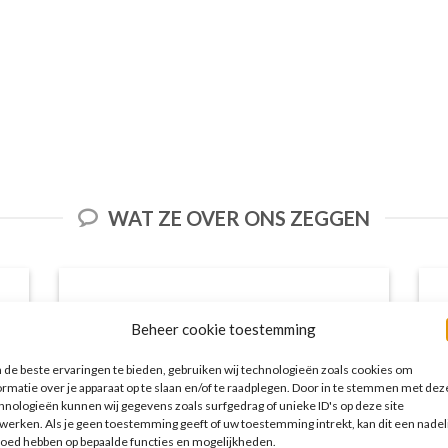
WAT ZE OVER ONS ZEGGEN
Beheer cookie toestemming
Het aanbod van accommodaties op
vakantieall-inclusive.nl is erg goed. Van
de beste ervaringen te bieden, gebruiken wij technologieën zoals cookies om
luxe resorts tot budgetvriendelijke
ormatie over je apparaat op te slaan en/of te raadplegen. Door in te stemmen met dez
hnologieën kunnen wij gegevens zoals surfgedrag of unieke ID's op deze site
hotels, de site biedt een breed scala aan
werken. Als je geen toestemming geeft of uw toestemming intrekt, kan dit een nadel
opties. De handige zoekfilters maakten
loed hebben op bepaalde functies en mogelijkheden.