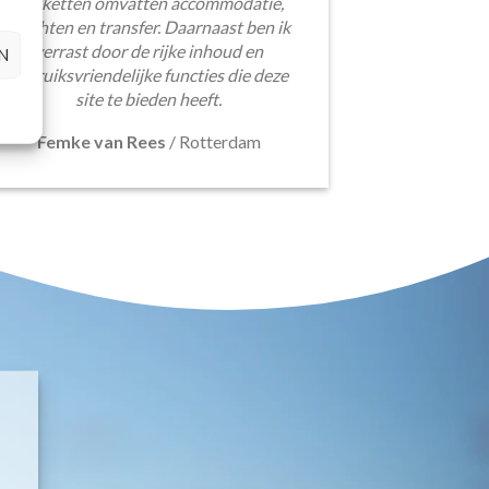
pakketten omvatten accommodatie,
vluchten en transfer. Daarnaast ben ik
verrast door de rijke inhoud en
N
gebruiksvriendelijke functies die deze
site te bieden heeft.
Femke van Rees
/
Rotterdam
E