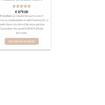
Gewaardeerd
€
879,00
5
uit 5
Pickalbatros Citadel Resort is een 5
rren accommodatie in Sahl Hasheesh . U
oekt deze reis direct bij onze partner
Corendon. Nu vanaf EUR 879.00 per
persoon.
PRIJZEN EN BOEKEN