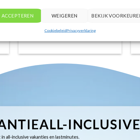
het eenvoudig om accommodaties te
vinden die aansluiten bij mijn
voorkeuren en budget.
ACCEPTEREN
WEIGEREN
BEKIJK VOORKEURE
Stijn Wouters
/
Den Bosch
Cookiebeleid
Privacyverklaring
ANTIEALL-INCLUSIV
t in all-inclusive vakanties en lastminutes.