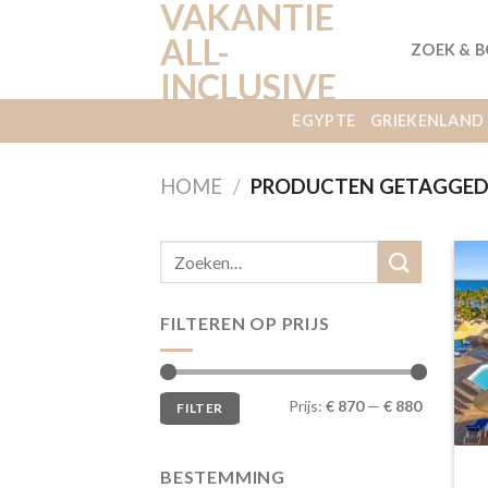
VAKANTIE
Ga
naar
ALL-
ZOEK & 
inhoud
INCLUSIVE
EGYPTE
GRIEKENLAND
HOME
/
PRODUCTEN GETAGGED 
FILTEREN OP PRIJS
Min.
Max.
Prijs:
€ 870
—
€ 880
FILTER
prijs
prijs
BESTEMMING