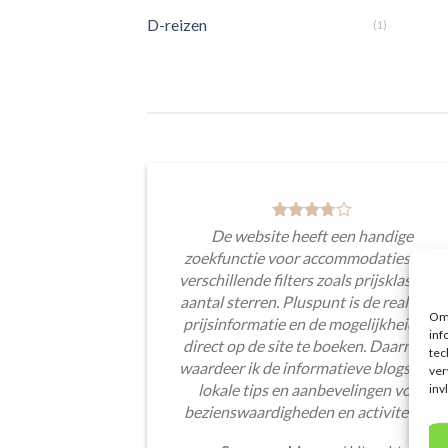
D-reizen
(1)
De website heeft een handige
zoekfunctie voor accommodaties met
verschillende filters zoals prijsklasse en
aantal sterren. Pluspunt is de real-time
Om 
prijsinformatie en de mogelijkheid om
inf
direct op de site te boeken. Daarnaast
tec
waardeer ik de informatieve blogsectie,
ver
lokale tips en aanbevelingen voor
inv
bezienswaardigheden en activiteiten.