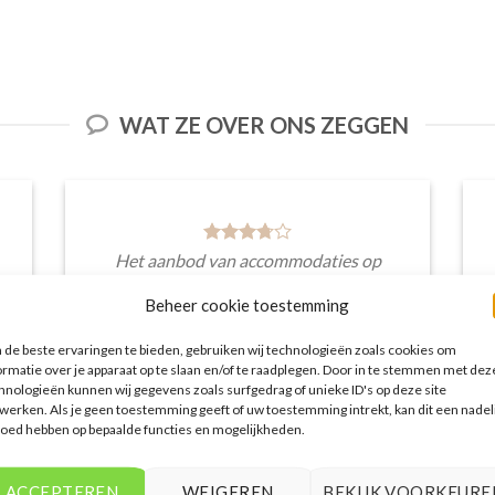
WAT ZE OVER ONS ZEGGEN
Het aanbod van accommodaties op
vakantieall-inclusive.nl is erg goed. Van
Beheer cookie toestemming
luxe resorts tot budgetvriendelijke
hotels, de site biedt een breed scala aan
de beste ervaringen te bieden, gebruiken wij technologieën zoals cookies om
opties. De handige zoekfilters maakten
ormatie over je apparaat op te slaan en/of te raadplegen. Door in te stemmen met dez
het eenvoudig om accommodaties te
hnologieën kunnen wij gegevens zoals surfgedrag of unieke ID's op deze site
vinden die aansluiten bij mijn
werken. Als je geen toestemming geeft of uw toestemming intrekt, kan dit een nadel
voorkeuren en budget.
loed hebben op bepaalde functies en mogelijkheden.
Stijn Wouters
/
Den Bosch
ACCEPTEREN
WEIGEREN
BEKIJK VOORKEURE