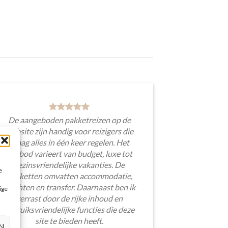
De aangeboden pakketreizen op de
website zijn handig voor reizigers die
graag alles in één keer regelen. Het
aanbod varieert van budget, luxe tot
gezinsvriendelijke vakanties. De
e
pakketten omvatten accommodatie,
vluchten en transfer. Daarnaast ben ik
ige
verrast door de rijke inhoud en
gebruiksvriendelijke functies die deze
site te bieden heeft.
N