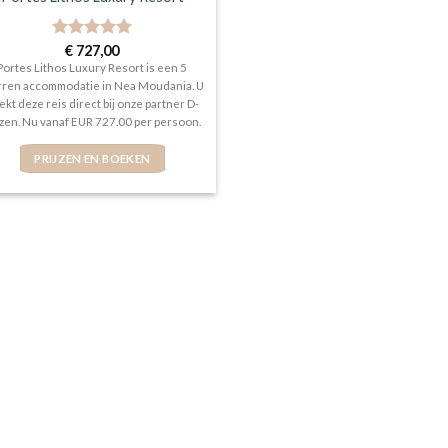
Gewaardeerd
€
727,00
5
uit 5
Portes Lithos Luxury Resort is een 5
rren accommodatie in Nea Moudania. U
ekt deze reis direct bij onze partner D-
izen. Nu vanaf EUR 727.00 per persoon.
PRIJZEN EN BOEKEN