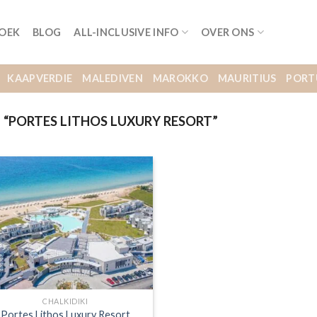
BOEK
BLOG
ALL-INCLUSIVE INFO
OVER ONS
KAAPVERDIE
MALEDIVEN
MAROKKO
MAURITIUS
PORT
PORTES LITHOS LUXURY RESORT”
CHALKIDIKI
Portes Lithos Luxury Resort