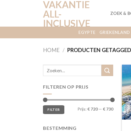
VAKANTIE
Ga
naar
ALL-
ZOEK & 
inhoud
INCLUSIVE
EGYPTE
GRIEKENLAND
HOME
/
PRODUCTEN GETAGGED “
FILTEREN OP PRIJS
Min.
Max.
Prijs:
€ 720
—
€ 730
FILTER
prijs
prijs
BESTEMMING