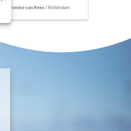
Femke van Rees
/
Rotterdam
E