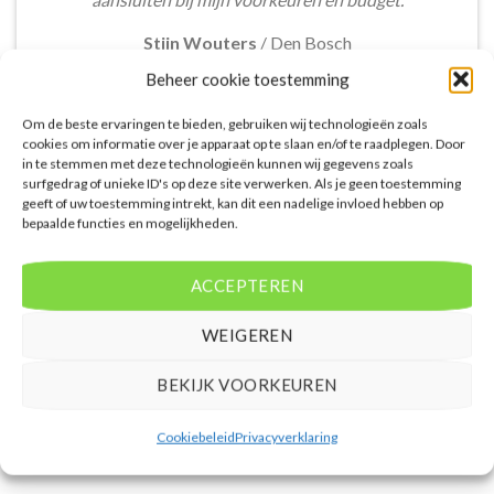
Stijn Wouters
/
Den Bosch
Beheer cookie toestemming
Om de beste ervaringen te bieden, gebruiken wij technologieën zoals
cookies om informatie over je apparaat op te slaan en/of te raadplegen. Door
in te stemmen met deze technologieën kunnen wij gegevens zoals
surfgedrag of unieke ID's op deze site verwerken. Als je geen toestemming
De aangeboden pakketreizen op de website zijn
geeft of uw toestemming intrekt, kan dit een nadelige invloed hebben op
bepaalde functies en mogelijkheden.
handig voor reizigers die graag alles in één keer
regelen. Het aanbod varieert van budget, luxe tot
gezinsvriendelijke vakanties. De pakketten
ACCEPTEREN
omvatten accommodatie, vluchten en transfer.
Daarnaast ben ik verrast door de rijke inhoud en
WEIGEREN
gebruiksvriendelijke functies die deze site te bieden
heeft.
BEKIJK VOORKEUREN
Femke van Rees
/
Rotterdam
Cookiebeleid
Privacyverklaring