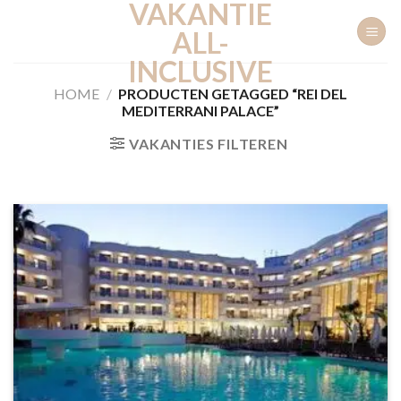
VAKANTIE
Ga
naar
ALL-
inhoud
INCLUSIVE
HOME
/
PRODUCTEN GETAGGED “REI DEL
MEDITERRANI PALACE”
VAKANTIES FILTEREN