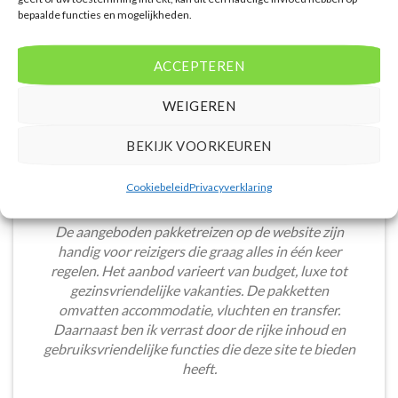
budgetvriendelijke hotels, de site biedt een breed
bepaalde functies en mogelijkheden.
scala aan opties. De handige zoekfilters maakten het
eenvoudig om accommodaties te vinden die
ACCEPTEREN
aansluiten bij mijn voorkeuren en budget.
Stijn Wouters
/
Den Bosch
WEIGEREN
BEKIJK VOORKEUREN
Cookiebeleid
Privacyverklaring
De aangeboden pakketreizen op de website zijn
handig voor reizigers die graag alles in één keer
regelen. Het aanbod varieert van budget, luxe tot
gezinsvriendelijke vakanties. De pakketten
omvatten accommodatie, vluchten en transfer.
Daarnaast ben ik verrast door de rijke inhoud en
gebruiksvriendelijke functies die deze site te bieden
heeft.