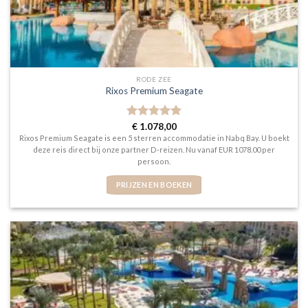
RODE ZEE
Rixos Premium Seagate
Gewaardeerd
€
1.078,00
5
uit 5
Rixos Premium Seagate is een 5 sterren accommodatie in Nabq Bay. U boekt
deze reis direct bij onze partner D-reizen. Nu vanaf EUR 1078.00 per
persoon.
PRIJZEN EN BOEKEN