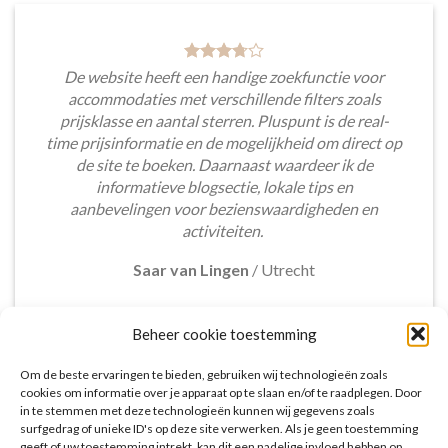
De website heeft een handige zoekfunctie voor
accommodaties met verschillende filters zoals
prijsklasse en aantal sterren. Pluspunt is de real-
time prijsinformatie en de mogelijkheid om direct op
de site te boeken. Daarnaast waardeer ik de
informatieve blogsectie, lokale tips en
aanbevelingen voor bezienswaardigheden en
activiteiten.
Saar van Lingen
/
Utrecht
Beheer cookie toestemming
Om de beste ervaringen te bieden, gebruiken wij technologieën zoals
cookies om informatie over je apparaat op te slaan en/of te raadplegen. Door
in te stemmen met deze technologieën kunnen wij gegevens zoals
Het aanbod van accommodaties op vakantieall-
surfgedrag of unieke ID's op deze site verwerken. Als je geen toestemming
inclusive.nl is erg goed. Van luxe resorts tot
geeft of uw toestemming intrekt, kan dit een nadelige invloed hebben op