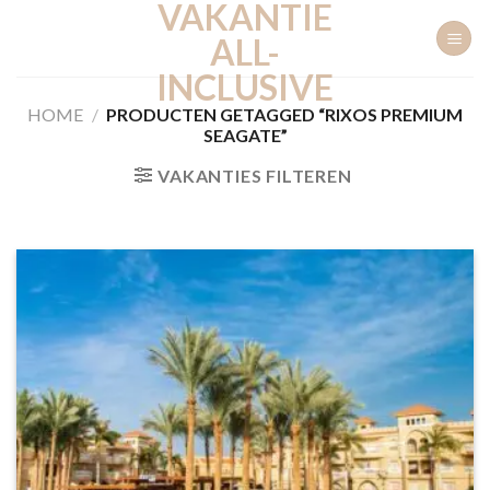
VAKANTIE
Ga
naar
ALL-
inhoud
INCLUSIVE
HOME
/
PRODUCTEN GETAGGED “RIXOS PREMIUM
SEAGATE”
VAKANTIES FILTEREN