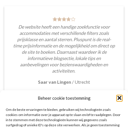
De website heeft een handige zoekfunctie voor
accommodaties met verschillende filters zoals
prijsklasse en aantal sterren. Pluspunt is de real-
time prijsinformatie en de mogelijkheid om direct op
de site te boeken. Daarnaast waardeer ik de
informatieve blogsectie, lokale tips en
aanbevelingen voor bezienswaardigheden en
activiteiten.
Saar van Lingen
/
Utrecht
Beheer cookie toestemming
Om de beste ervaringen te bieden, gebruiken wij technologieën zoals
cookies om informatie over je apparaat op te slaan en/of te raadplegen. Door
in te stemmen met deze technologieën kunnen wij gegevens zoals
Het aanbod van accommodaties op vakantieall-
surfgedrag of unieke ID's op deze site verwerken. Als je geen toestemming