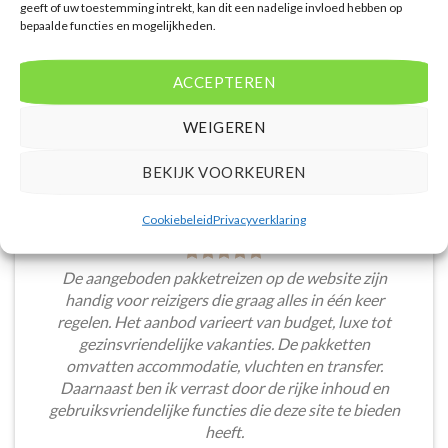
inclusive.nl is erg goed. Van luxe resorts tot
geeft of uw toestemming intrekt, kan dit een nadelige invloed hebben op
bepaalde functies en mogelijkheden.
budgetvriendelijke hotels, de site biedt een breed
scala aan opties. De handige zoekfilters maakten het
eenvoudig om accommodaties te vinden die
ACCEPTEREN
aansluiten bij mijn voorkeuren en budget.
WEIGEREN
Stijn Wouters
/
Den Bosch
BEKIJK VOORKEUREN
Cookiebeleid
Privacyverklaring
De aangeboden pakketreizen op de website zijn
handig voor reizigers die graag alles in één keer
regelen. Het aanbod varieert van budget, luxe tot
gezinsvriendelijke vakanties. De pakketten
omvatten accommodatie, vluchten en transfer.
Daarnaast ben ik verrast door de rijke inhoud en
gebruiksvriendelijke functies die deze site te bieden
heeft.