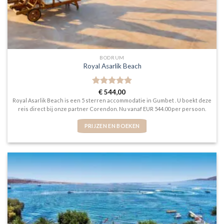
BODRUM
Royal Asarlik Beach
Gewaardeerd
€
544,00
5
uit 5
Royal Asarlik Beach is een 5 sterren accommodatie in Gumbet . U boekt deze
reis direct bij onze partner Corendon. Nu vanaf EUR 544.00 per persoon.
PRIJZEN EN BOEKEN