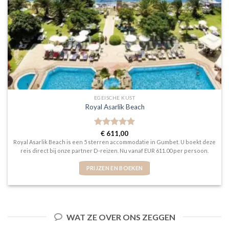
EGEISCHE KUST
Royal Asarlik Beach
Gewaardeerd
€
611,00
5
uit 5
Royal Asarlik Beach is een 5 sterren accommodatie in Gumbet. U boekt deze
reis direct bij onze partner D-reizen. Nu vanaf EUR 611.00 per persoon.
PRIJZEN EN BOEKEN
WAT ZE OVER ONS ZEGGEN