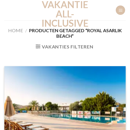
VAKANTIE
Ga
naar
ALL-
inhoud
INCLUSIVE
HOME
/
PRODUCTEN GETAGGED “ROYAL ASARLIK
BEACH”
VAKANTIES FILTEREN