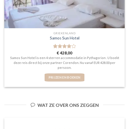
GRIEKENLAND
Samos Sun Hotel
Gewaardeerd
€
428,00
4
uit 5
Samos Sun Hotel is een 4 sterren accommodatie in Pythagorion . U boekt
deze reis direct bij onze partner Corendon. Nu vanaf EUR 428.00 per
persoon.
PRIJZEN EN BOEKEN
WAT ZE OVER ONS ZEGGEN