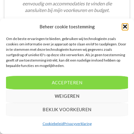
eenvoudig om accommodaties te vinden die
aansluiten bij mijn voorkeuren en budget.
Stijn Wouters
/
Den Bosch
Beheer cookie toestemming
Om de beste ervaringen te bieden, gebruiken wij technologieën zoals
cookies om informatie over je apparaat op te slaan en/of te raadplegen. Door
in te stemmen met deze technologieën kunnen wij gegevens zoals
surfgedrag of unieke ID's op deze site verwerken. Als je geen toestemming
geeft of uw toestemming intrekt, kan dit een nadelige invloed hebben op
De aangeboden pakketreizen op de website zijn
bepaalde functies en mogelijkheden.
handig voor reizigers die graag alles in één keer
regelen. Het aanbod varieert van budget, luxe tot
ACCEPTEREN
gezinsvriendelijke vakanties. De pakketten
omvatten accommodatie, vluchten en transfer.
WEIGEREN
Daarnaast ben ik verrast door de rijke inhoud en
gebruiksvriendelijke functies die deze site te bieden
BEKIJK VOORKEUREN
heeft.
Femke van Rees
/
Rotterdam
Cookiebeleid
Privacyverklaring