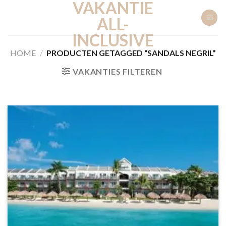
VAKANTIE
Ga
naar
ALL-
inhoud
INCLUSIVE
HOME
/
PRODUCTEN GETAGGED “SANDALS NEGRIL”
VAKANTIES FILTEREN