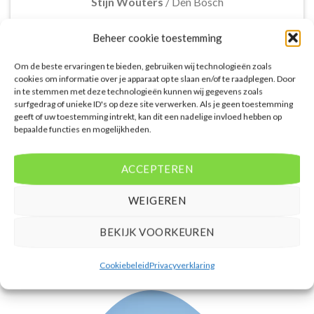
Stijn Wouters
/
Den Bosch
Beheer cookie toestemming
Om de beste ervaringen te bieden, gebruiken wij technologieën zoals
cookies om informatie over je apparaat op te slaan en/of te raadplegen. Door
in te stemmen met deze technologieën kunnen wij gegevens zoals
De aangeboden pakketreizen op de website zijn
surfgedrag of unieke ID's op deze site verwerken. Als je geen toestemming
geeft of uw toestemming intrekt, kan dit een nadelige invloed hebben op
handig voor reizigers die graag alles in één keer
bepaalde functies en mogelijkheden.
regelen. Het aanbod varieert van budget, luxe tot
gezinsvriendelijke vakanties. De pakketten
omvatten accommodatie, vluchten en transfer.
ACCEPTEREN
Daarnaast ben ik verrast door de rijke inhoud en
gebruiksvriendelijke functies die deze site te bieden
WEIGEREN
heeft.
BEKIJK VOORKEUREN
Femke van Rees
/
Rotterdam
Cookiebeleid
Privacyverklaring