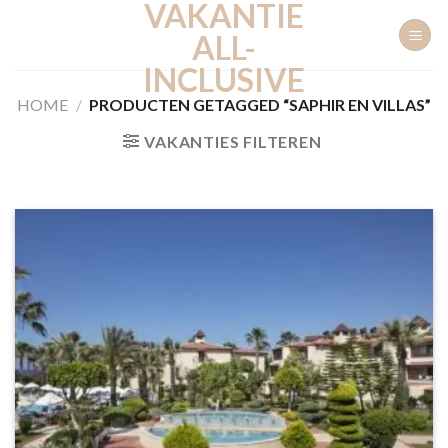
VAKANTIE
Ga
naar
ALL-
inhoud
INCLUSIVE
HOME
/
PRODUCTEN GETAGGED “SAPHIR EN VILLAS”
VAKANTIES FILTEREN