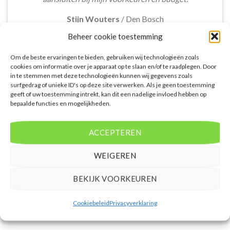
Stijn Wouters
/
Den Bosch
Beheer cookie toestemming
Om de beste ervaringen te bieden, gebruiken wij technologieën zoals
cookies om informatie over je apparaat op te slaan en/of te raadplegen. Door
in te stemmen met deze technologieën kunnen wij gegevens zoals
surfgedrag of unieke ID's op deze site verwerken. Als je geen toestemming
De aangeboden pakketreizen op de website zijn
geeft of uw toestemming intrekt, kan dit een nadelige invloed hebben op
bepaalde functies en mogelijkheden.
handig voor reizigers die graag alles in één keer
regelen. Het aanbod varieert van budget, luxe tot
gezinsvriendelijke vakanties. De pakketten
ACCEPTEREN
omvatten accommodatie, vluchten en transfer.
Daarnaast ben ik verrast door de rijke inhoud en
WEIGEREN
gebruiksvriendelijke functies die deze site te bieden
heeft.
BEKIJK VOORKEUREN
Femke van Rees
/
Rotterdam
Cookiebeleid
Privacyverklaring