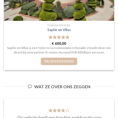
TURKSE RIVIERA
Saphir en Villas
Gewaardeerd
€
600,00
5
uit 5
Saphir en Villas is een 5 sterren accommodatie in Konakli. U boekt deze reis
direct bij onze partner D-reizen. Nu vanaf EUR 600.00 per persoon.
PRIJZEN EN BOEKEN
WAT ZE OVER ONS ZEGGEN
De website heeft een handige zoekfunctie voor