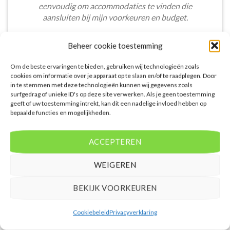
eenvoudig om accommodaties te vinden die
aansluiten bij mijn voorkeuren en budget.
Stijn Wouters
/
Den Bosch
Beheer cookie toestemming
Om de beste ervaringen te bieden, gebruiken wij technologieën zoals
cookies om informatie over je apparaat op te slaan en/of te raadplegen. Door
in te stemmen met deze technologieën kunnen wij gegevens zoals
surfgedrag of unieke ID's op deze site verwerken. Als je geen toestemming
geeft of uw toestemming intrekt, kan dit een nadelige invloed hebben op
De aangeboden pakketreizen op de website zijn
bepaalde functies en mogelijkheden.
handig voor reizigers die graag alles in één keer
regelen. Het aanbod varieert van budget, luxe tot
ACCEPTEREN
gezinsvriendelijke vakanties. De pakketten
omvatten accommodatie, vluchten en transfer.
WEIGEREN
Daarnaast ben ik verrast door de rijke inhoud en
gebruiksvriendelijke functies die deze site te bieden
BEKIJK VOORKEUREN
heeft.
Femke van Rees
/
Rotterdam
Cookiebeleid
Privacyverklaring