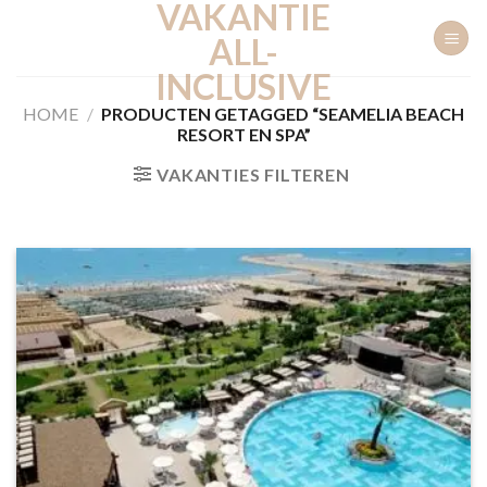
VAKANTIE
Ga
naar
ALL-
inhoud
INCLUSIVE
HOME
/
PRODUCTEN GETAGGED “SEAMELIA BEACH
RESORT EN SPA”
VAKANTIES FILTEREN