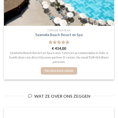
TURKSE RIVIERA
Seamelia Beach Resort en Spa
Gewaardeerd
€
414,00
5
uit 5
Seamelia Beach Resort en Spa is een 5 sterren accommodatie in Side. U
boekt deze reis direct bij onze partner D-reizen. Nu vanaf EUR 414.00 per
persoon.
PRIJZEN EN BOEKEN
WAT ZE OVER ONS ZEGGEN