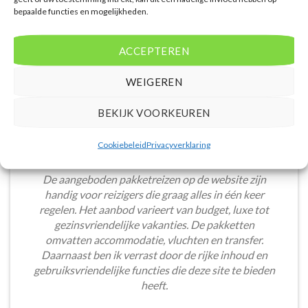
budgetvriendelijke hotels, de site biedt een breed
bepaalde functies en mogelijkheden.
scala aan opties. De handige zoekfilters maakten het
eenvoudig om accommodaties te vinden die
ACCEPTEREN
aansluiten bij mijn voorkeuren en budget.
Stijn Wouters
/
Den Bosch
WEIGEREN
BEKIJK VOORKEUREN
Cookiebeleid
Privacyverklaring
De aangeboden pakketreizen op de website zijn
handig voor reizigers die graag alles in één keer
regelen. Het aanbod varieert van budget, luxe tot
gezinsvriendelijke vakanties. De pakketten
omvatten accommodatie, vluchten en transfer.
Daarnaast ben ik verrast door de rijke inhoud en
gebruiksvriendelijke functies die deze site te bieden
heeft.