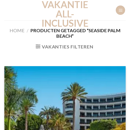
VAKANTIE
Ga
naar
ALL-
inhoud
INCLUSIVE
HOME
/
PRODUCTEN GETAGGED “SEASIDE PALM
BEACH”
VAKANTIES FILTEREN