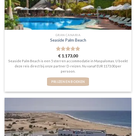
GRAN CANARIA
Seaside Palm Beach
Gewaardeerd
€
1.173,00
5
uit 5
Seaside Palm Beach is een 5 sterren accommodatie in Maspalomas. U boekt
deze reis direct bij onze partner D-reizen. Nu vanaf EUR 1173.00 per
persoon.
PRIJZEN EN BOEKEN