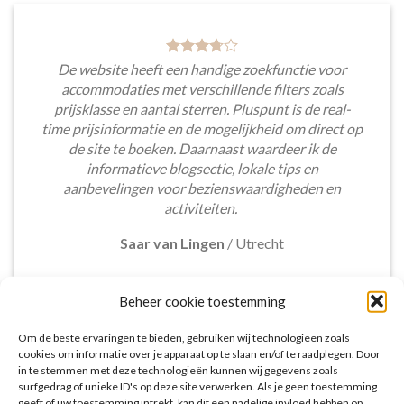
De website heeft een handige zoekfunctie voor
accommodaties met verschillende filters zoals
prijsklasse en aantal sterren. Pluspunt is de real-
time prijsinformatie en de mogelijkheid om direct op
de site te boeken. Daarnaast waardeer ik de
informatieve blogsectie, lokale tips en
aanbevelingen voor bezienswaardigheden en
activiteiten.
Saar van Lingen
/
Utrecht
Beheer cookie toestemming
Om de beste ervaringen te bieden, gebruiken wij technologieën zoals
cookies om informatie over je apparaat op te slaan en/of te raadplegen. Door
in te stemmen met deze technologieën kunnen wij gegevens zoals
Het aanbod van accommodaties op vakantieall-
surfgedrag of unieke ID's op deze site verwerken. Als je geen toestemming
inclusive.nl is erg goed. Van luxe resorts tot
geeft of uw toestemming intrekt, kan dit een nadelige invloed hebben op