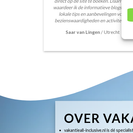
direct op de site te boeken. Daarnaast
waardeer ik de informatieve blogsectie,
lokale tips en aanbevelingen voor
bezienswaardigheden en activiteiten.
Saar van Lingen
/
Utrecht
OVER VAK
vakantieall-inclusive.nl is dé specialis