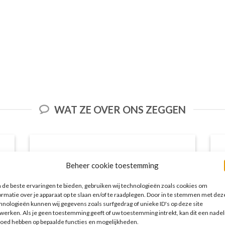
WAT ZE OVER ONS ZEGGEN
Beheer cookie toestemming
Het aanbod van accommodaties op
vakantieall-inclusive.nl is erg goed. Van
de beste ervaringen te bieden, gebruiken wij technologieën zoals cookies om
luxe resorts tot budgetvriendelijke
ormatie over je apparaat op te slaan en/of te raadplegen. Door in te stemmen met dez
hnologieën kunnen wij gegevens zoals surfgedrag of unieke ID's op deze site
hotels, de site biedt een breed scala aan
werken. Als je geen toestemming geeft of uw toestemming intrekt, kan dit een nadel
opties. De handige zoekfilters maakten
loed hebben op bepaalde functies en mogelijkheden.