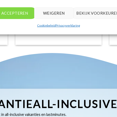
het eenvoudig om accommodaties te
vinden die aansluiten bij mijn
voorkeuren en budget.
ACCEPTEREN
WEIGEREN
BEKIJK VOORKEURE
Stijn Wouters
/
Den Bosch
Cookiebeleid
Privacyverklaring
ANTIEALL-INCLUSIV
t in all-inclusive vakanties en lastminutes.