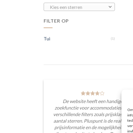
Kies een sterren
FILTER OP
Tui
(1)
De website heeft een handige
zoekfunctie voor accommodaties met
Om 
verschillende filters zoals prijsklasse en
inf
tec
aantal sterren. Pluspunt is de real-time
ver
prijsinformatie en de mogelijkheid om
inv