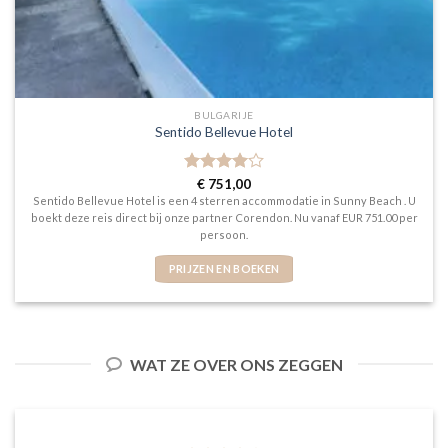
BULGARIJE
Sentido Bellevue Hotel
Gewaardeerd
€
751,00
4
uit 5
Sentido Bellevue Hotel is een 4 sterren accommodatie in Sunny Beach . U
boekt deze reis direct bij onze partner Corendon. Nu vanaf EUR 751.00 per
persoon.
PRIJZEN EN BOEKEN
WAT ZE OVER ONS ZEGGEN