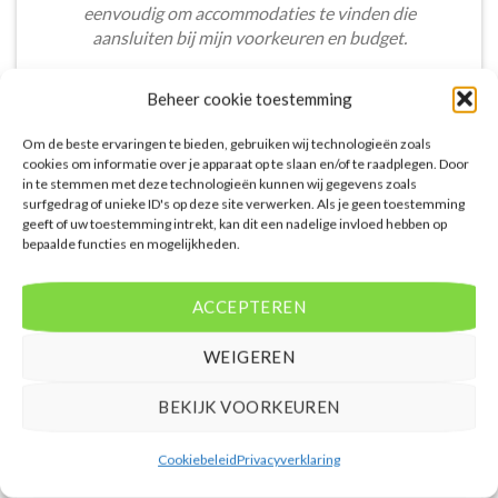
eenvoudig om accommodaties te vinden die
aansluiten bij mijn voorkeuren en budget.
Stijn Wouters
/
Den Bosch
Beheer cookie toestemming
Om de beste ervaringen te bieden, gebruiken wij technologieën zoals
cookies om informatie over je apparaat op te slaan en/of te raadplegen. Door
in te stemmen met deze technologieën kunnen wij gegevens zoals
surfgedrag of unieke ID's op deze site verwerken. Als je geen toestemming
geeft of uw toestemming intrekt, kan dit een nadelige invloed hebben op
De aangeboden pakketreizen op de website zijn
bepaalde functies en mogelijkheden.
handig voor reizigers die graag alles in één keer
regelen. Het aanbod varieert van budget, luxe tot
ACCEPTEREN
gezinsvriendelijke vakanties. De pakketten
omvatten accommodatie, vluchten en transfer.
WEIGEREN
Daarnaast ben ik verrast door de rijke inhoud en
gebruiksvriendelijke functies die deze site te bieden
BEKIJK VOORKEUREN
heeft.
Femke van Rees
/
Rotterdam
Cookiebeleid
Privacyverklaring