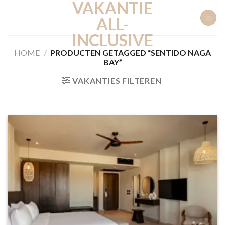
VAKANTIE
Ga
naar
ALL-
inhoud
INCLUSIVE
HOME
/
PRODUCTEN GETAGGED “SENTIDO NAGA
BAY”
VAKANTIES FILTEREN