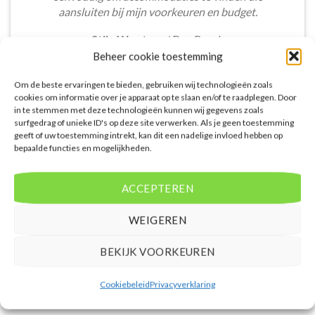
aansluiten bij mijn voorkeuren en budget.
Stijn Wouters
/
Den Bosch
Beheer cookie toestemming
Om de beste ervaringen te bieden, gebruiken wij technologieën zoals
cookies om informatie over je apparaat op te slaan en/of te raadplegen. Door
in te stemmen met deze technologieën kunnen wij gegevens zoals
surfgedrag of unieke ID's op deze site verwerken. Als je geen toestemming
geeft of uw toestemming intrekt, kan dit een nadelige invloed hebben op
De aangeboden pakketreizen op de website zijn
bepaalde functies en mogelijkheden.
handig voor reizigers die graag alles in één keer
regelen. Het aanbod varieert van budget, luxe tot
gezinsvriendelijke vakanties. De pakketten
ACCEPTEREN
omvatten accommodatie, vluchten en transfer.
Daarnaast ben ik verrast door de rijke inhoud en
WEIGEREN
gebruiksvriendelijke functies die deze site te bieden
heeft.
BEKIJK VOORKEUREN
Femke van Rees
/
Rotterdam
Cookiebeleid
Privacyverklaring