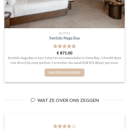
EGYPTE
Sentido Naga Bay
Gewaardeerd
€
871,00
5
uit 5
Sentido Naga Bay is een 5 sterren accommodatie in Soma Bay . U boekt deze
reis direct bij onze partner Corendon. Nu vanaf EUR 871.00 per persoon.
PRIJZEN EN BOEKEN
WAT ZE OVER ONS ZEGGEN