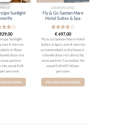
SPANJE
GRIEKENLAND
ncipe Sunlight
Fly & Go Samian Mare
enerife
Hotel Suites & Spa
aardeerd
929,00
Gewaardeerd
€
697,00
t 5
4
uit 5
incipe Sunlight
Fly & Go Samian Mare Hotel
is een 4 sterren
Suites & Spa is een 4 sterren
datie in Playa
accommodatie in Karlovassi .
U boekt deze reis
U boekt deze reis direct bij
ij onze partner
onze partner Corendon. Nu
. Nu vanaf EUR
vanaf EUR 697.00 per
 per persoon.
persoon.
N EN BOEKEN
PRIJZEN EN BOEKEN