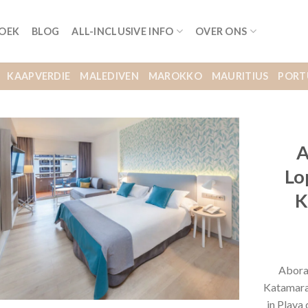
BOEK
BLOG
ALL-INCLUSIVE INFO
OVER ONS
KAAPVERDIE
MALEDIVEN
MAROKKO
MAURITIUS
PORT
A
Lo
K
Abora 
Katamara
in Playa 