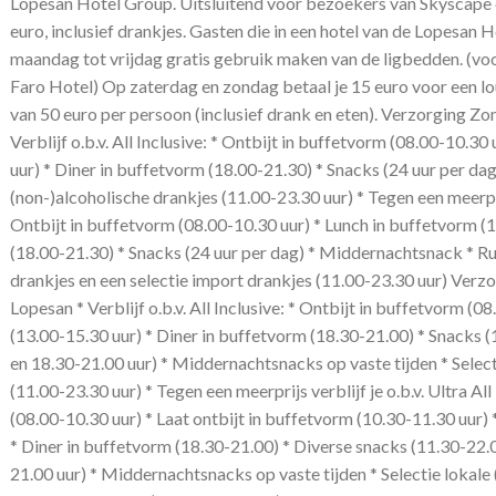
Lopesan Hotel Group. Uitsluitend voor bezoekers van Skyscape e
euro, inclusief drankjes. Gasten die in een hotel van de Lopesan
maandag tot vrijdag gratis gebruik maken van de ligbedden. (voo
Faro Hotel) Op zaterdag en zondag betaal je 15 euro voor een 
van 50 euro per persoon (inclusief drank en eten). Verzorging Z
Verblijf o.b.v. All Inclusive: * Ontbijt in buffetvorm (08.00-10.3
uur) * Diner in buffetvorm (18.00-21.30) * Snacks (24 uur per da
(non-)alcoholische drankjes (11.00-23.30 uur) * Tegen een meerprijs 
Ontbijt in buffetvorm (08.00-10.30 uur) * Lunch in buffetvorm (1
(18.00-21.30) * Snacks (24 uur per dag) * Middernachtsnack * Ru
drankjes en een selectie import drankjes (11.00-23.30 uur) Verz
Lopesan * Verblijf o.b.v. All Inclusive: * Ontbijt in buffetvorm (
(13.00-15.30 uur) * Diner in buffetvorm (18.30-21.00) * Snacks (
en 18.30-21.00 uur) * Middernachtsnacks op vaste tijden * Select
(11.00-23.30 uur) * Tegen een meerprijs verblijf je o.b.v. Ultra All
(08.00-10.30 uur) * Laat ontbijt in buffetvorm (10.30-11.30 uur)
* Diner in buffetvorm (18.30-21.00) * Diverse snacks (11.30-22.0
21.00 uur) * Middernachtsnacks op vaste tijden * Selectie lokale