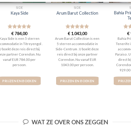
SIDE
SIDE
Bahia Pri
Kaya Side
Arum Barut Collection
T
Gewaardeerd
€
784,00
Gewaardeerd
€
1.043,00
Gew
€
5
uit 5
5
uit 5
4
ui
Kaya Side is een 5 sterren
Arum Barut Collection is een
Bahia Pr
commodatie in Titreyengol .
5 sterren accommodatie in
Tenerife 
U boekt deze reis direct bij
Side-Centrum . U boekt deze
accommo
nze partner Corendon. Nu
reis direct bij onze partner
Paraiso . 
vanaf EUR 784.00 per
Corendon. Nu vanaf EUR
direct b
persoon.
1043.00 per persoon.
Corendon
929.00
PRIJZEN EN BOEKEN
PRIJZEN EN BOEKEN
PRIJZE
WAT ZE OVER ONS ZEGGEN