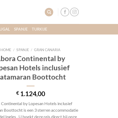
UGAL
SPANJE
TURKIJE
HOME
/
SPANJE
/
GRAN CANARIA
bora Continental by
pesan Hotels inclusief
atamaran Boottocht
1.124,00
€
Continental by Lopesan Hotels inclusief
n Boottocht is een 3 sterren accommodatie
del Ingles . U boekt deze reis direct bij onze