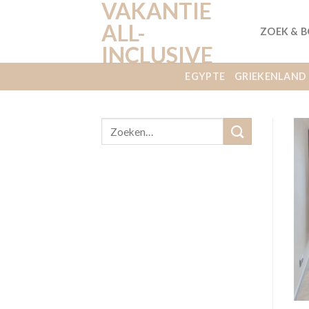
VAKANTIE
Ga
naar
ALL-
ZOEK & 
inhoud
INCLUSIVE
EGYPTE
GRIEKENLAND