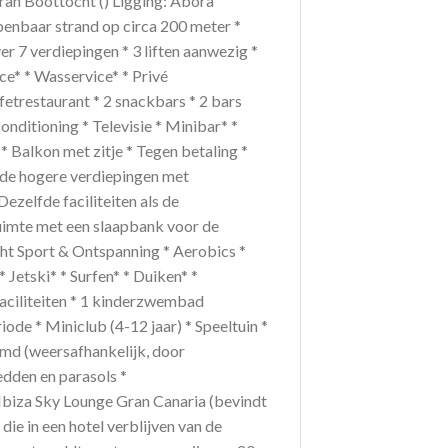
aran Boottocht () Ligging: Abora
Openbaar strand op circa 200 meter *
er 7 verdiepingen * 3 liften aanwezig *
ce* * Wasservice* * Privé
etrestaurant * 2 snackbars * 2 bars
nditioning * Televisie * Minibar* *
 * Balkon met zitje * Tegen betaling *
 de hogere verdiepingen met
Dezelfde faciliteiten als de
uimte met een slaapbank voor de
cht Sport & Ontspanning * Aerobics *
* Jetski* * Surfen* * Duiken* *
faciliteiten * 1 kinderzwembad
de * Miniclub (4-12 jaar) * Speeltuin *
d (weersafhankelijk, door
edden en parasols *
biza Sky Lounge Gran Canaria (bevindt
 die in een hotel verblijven van de