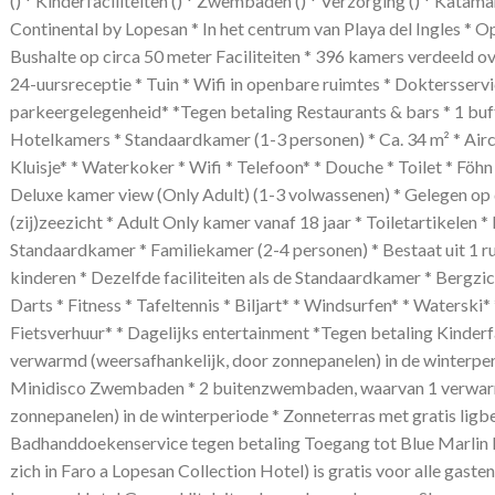
() * Kinderfaciliteiten () * Zwembaden () * Verzorging () * Katam
Continental by Lopesan * In het centrum van Playa del Ingles * 
Bushalte op circa 50 meter Faciliteiten * 396 kamers verdeeld ov
24-uursreceptie * Tuin * Wifi in openbare ruimtes * Doktersservi
parkeergelegenheid* *Tegen betaling Restaurants & bars * 1 buff
Hotelkamers * Standaardkamer (1-3 personen) * Ca. 34 m² * Airco
Kluisje* * Waterkoker * Wifi * Telefoon* * Douche * Toilet * Föhn
Deluxe kamer view (Only Adult) (1-3 volwassenen) * Gelegen op
(zij)zeezicht * Adult Only kamer vanaf 18 jaar * Toiletartikelen * 
Standaardkamer * Familiekamer (2-4 personen) * Bestaat uit 1 r
kinderen * Dezelfde faciliteiten als de Standaardkamer * Bergzi
Darts * Fitness * Tafeltennis * Biljart* * Windsurfen* * Waterski* 
Fietsverhuur* * Dagelijks entertainment *Tegen betaling Kinder
verwarmd (weersafhankelijk, door zonnepanelen) in de winterperio
Minidisco Zwembaden * 2 buitenzwembaden, waarvan 1 verwarm
zonnepanelen) in de winterperiode * Zonneterras met gratis ligb
Badhanddoekenservice tegen betaling Toegang tot Blue Marlin I
zich in Faro a Lopesan Collection Hotel) is gratis voor alle gasten