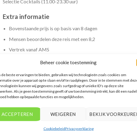
Selectie Cocktails (11.00-23.30 uur)
Extra informatie
Bovenstaande prijs is op basis van 8 dagen
Mensen beoordelen deze reis met een 8,2
Vertrek vanaf AMS
Beheer cookie toestemming
de beste ervaringen te bieden, gebruiken wij technologieën zoals cookies om
ormatie over je apparaat op te slaan en/of te raadplegen. Door in te stemmen met dez
ERELATEERDE PRODUCTEN
hnologieën kunnen wij gegevens zoals surfgedrag of unieke ID's op deze site
werken. Als je geen toestemming geeft of uw toestemming intrekt, kan dit een nadel
loed hebben op bepaalde functies en mogelijkheden.
ACCEPTEREN
WEIGEREN
BEKIJK VOORKEURE
Cookiebeleid
Privacyverklaring