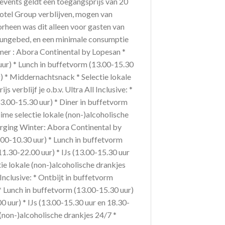
vents geldt een toegangsprijs van 20
 Hotel Group verblijven, mogen van
rheen was dit alleen voor gasten van
loungebed, en een minimale consumptie
omer : Abora Continental by Lopesan *
0 uur) * Lunch in buffetvorm (13.00-15.30
g) * Middernachtsnack * Selectie lokale
verblijf je o.b.v. Ultra All Inclusive: *
3.00-15.30 uur) * Diner in buffetvorm
ime selectie lokale (non-)alcoholische
orging Winter: Abora Continental by
08.00-10.30 uur) * Lunch in buffetvorm
11.30-22.00 uur) * IJs (13.00-15.30 uur
ie lokale (non-)alcoholische drankjes
 Inclusive: * Ontbijt in buffetvorm
 * Lunch in buffetvorm (13.00-15.30 uur)
0 uur) * IJs (13.00-15.30 uur en 18.30-
 (non-)alcoholische drankjes 24/7 *