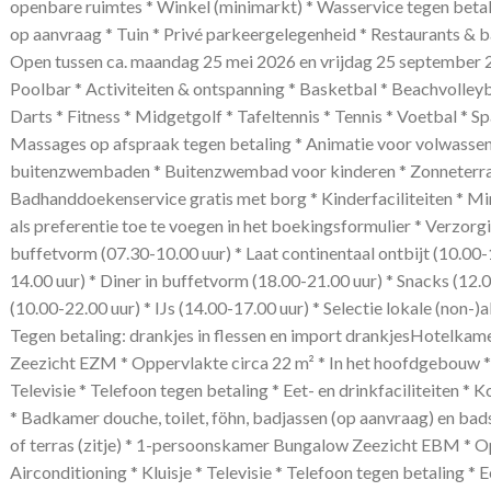
openbare ruimtes * Winkel (minimarkt) * Wasservice tegen betal
op aanvraag * Tuin * Privé parkeergelegenheid * Restaurants & b
Open tussen ca. maandag 25 mei 2026 en vrijdag 25 september 2
Poolbar * Activiteiten & ontspanning * Basketbal * Beachvolleyba
Darts * Fitness * Midgetgolf * Tafeltennis * Tennis * Voetbal * S
Massages op afspraak tegen betaling * Animatie voor volwasse
buitenzwembaden * Buitenzwembad voor kinderen * Zonneterras
Badhanddoekenservice gratis met borg * Kinderfaciliteiten * Mi
als preferentie toe te voegen in het boekingsformulier * Verzorgin
buffetvorm (07.30-10.00 uur) * Laat continentaal ontbijt (10.00-
14.00 uur) * Diner in buffetvorm (18.00-21.00 uur) * Snacks (12.0
(10.00-22.00 uur) * IJs (14.00-17.00 uur) * Selectie lokale (non-)
Tegen betaling: drankjes in flessen en import drankjesHotelka
Zeezicht EZM * Oppervlakte circa 22 m² * In het hoofdgebouw * Z
Televisie * Telefoon tegen betaling * Eet- en drinkfaciliteiten * K
* Badkamer douche, toilet, föhn, badjassen (op aanvraag) en bads
of terras (zitje) * 1-persoonskamer Bungalow Zeezicht EBM * Op
Airconditioning * Kluisje * Televisie * Telefoon tegen betaling * Ee