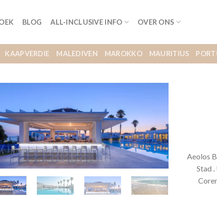
BOEK
BLOG
ALL-INCLUSIVE INFO
OVER ONS
KAAPVERDIE
MALEDIVEN
MAROKKO
MAURITIUS
PORT
Aeolos B
Stad .
Coren