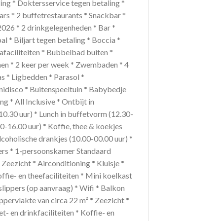
ing * Doktersservice tegen betaling *
ars * 2 buffetrestaurants * Snackbar *
026 * 2 drinkgelegenheden * Bar *
l * Biljart tegen betaling * Boccia *
pafaciliteiten * Bubbelbad buiten *
nen * 2 keer per week * Zwembaden * 4
 * Ligbedden * Parasol *
nidisco * Buitenspeeltuin * Babybedje
g * All Inclusive * Ontbijt in
10.30 uur) * Lunch in buffetvorm (12.30-
0-16.00 uur) * Koffie, thee & koekjes
alcoholische drankjes (10.00-00.00 uur) *
mers * 1-persoonskamer Standaard
eezicht * Airconditioning * Kluisje *
offie- en theefaciliteiten * Mini koelkast
lippers (op aanvraag) * Wifi * Balkon
pervlakte van circa 22 m² * Zeezicht *
t- en drinkfaciliteiten * Koffie- en