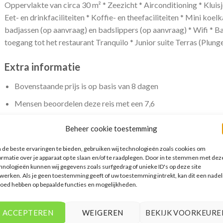
Oppervlakte van circa 30 m² * Zeezicht * Airconditioning * Kluisje
Eet- en drinkfaciliteiten * Koffie- en theefaciliteiten * Mini koel
badjassen (op aanvraag) en badslippers (op aanvraag) * Wifi * Bal
toegang tot het restaurant Tranquilo * Junior suite Terras (Plung
Extra informatie
Bovenstaande prijs is op basis van 8 dagen
Mensen beoordelen deze reis met een 7,6
Vertrek vanaf AMS
Beheer cookie toestemming
de beste ervaringen te bieden, gebruiken wij technologieën zoals cookies om
ormatie over je apparaat op te slaan en/of te raadplegen. Door in te stemmen met dez
hnologieën kunnen wij gegevens zoals surfgedrag of unieke ID's op deze site
werken. Als je geen toestemming geeft of uw toestemming intrekt, kan dit een nadel
ERELATEERDE PRODUCTEN
loed hebben op bepaalde functies en mogelijkheden.
ACCEPTEREN
WEIGEREN
BEKIJK VOORKEURE