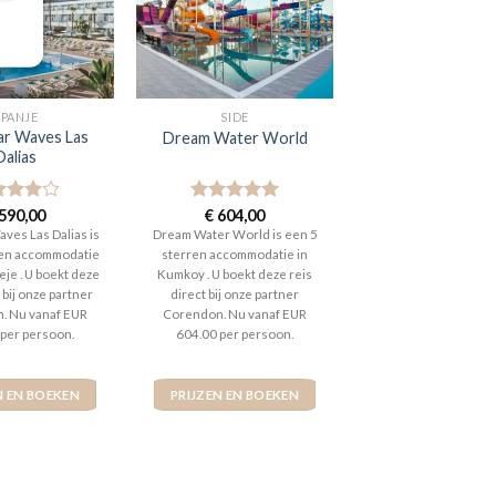
SPANJE
SIDE
ar Waves Las
Dream Water World
Dalias
aardeerd
590,00
Gewaardeerd
€
604,00
t 5
5
uit 5
aves Las Dalias is
Dream Water World is een 5
ren accommodatie
sterren accommodatie in
eje . U boekt deze
Kumkoy . U boekt deze reis
 bij onze partner
direct bij onze partner
. Nu vanaf EUR
Corendon. Nu vanaf EUR
 per persoon.
604.00 per persoon.
N EN BOEKEN
PRIJZEN EN BOEKEN