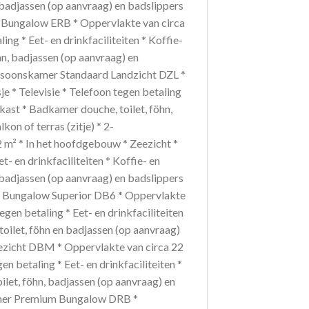
, badjassen (op aanvraag) en badslippers
m Bungalow ERB * Oppervlakte van circa
ing * Eet- en drinkfaciliteiten * Koffie-
hn, badjassen (op aanvraag) en
-persoonskamer Standaard Landzicht DZL *
je * Televisie * Telefoon tegen betaling
elkast * Badkamer douche, toilet, föhn,
on of terras (zitje) * 2-
m² * In het hoofdgebouw * Zeezicht *
t- en drinkfaciliteiten * Koffie- en
, badjassen (op aanvraag) en badslippers
mer Bungalow Superior DB6 * Oppervlakte
tegen betaling * Eet- en drinkfaciliteiten
toilet, föhn en badjassen (op aanvraag)
eezicht DBM * Oppervlakte van circa 22
en betaling * Eet- en drinkfaciliteiten *
ilet, föhn, badjassen (op aanvraag) en
skamer Premium Bungalow DRB *