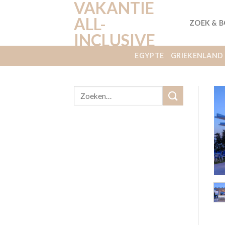
VAKANTIE
Ga
naar
ALL-
ZOEK & 
inhoud
INCLUSIVE
EGYPTE
GRIEKENLAND