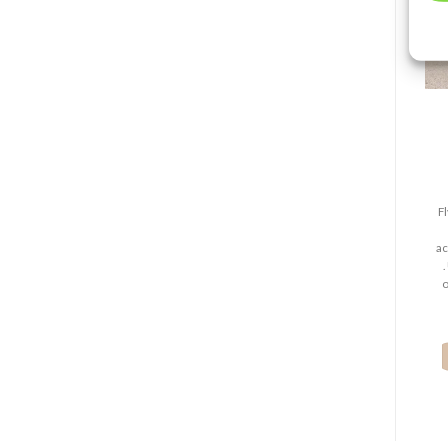
F
ac
.
o