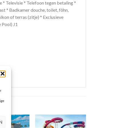
 * Televisie * Telefoon tegen betaling *
kast * Badkamer douche, toilet, föhn,
kon of terras (zitje) * Exclusieve
e Pool) J1
e
ige
N