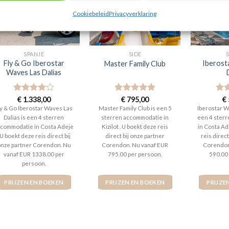
Cookiebeleid
Privacyverklaring
SPANJE
SIDE
Fly & Go Iberostar
Iberost
Master Family Club
Waves Las Dalias
Gewaardeerd
€
1.338,00
Gewaardeerd
€
795,00
Gew
€
4
uit 5
5
uit 5
4
ui
ly & Go Iberostar Waves Las
Master Family Club is een 5
Iberostar W
Dalias is een 4 sterren
sterren accommodatie in
een 4 ster
commodatie in Costa Adeje
Kizilot . U boekt deze reis
in Costa Ad
 U boekt deze reis direct bij
direct bij onze partner
reis direct
nze partner Corendon. Nu
Corendon. Nu vanaf EUR
Corendon
vanaf EUR 1338.00 per
795.00 per persoon.
590.00
persoon.
PRIJZEN EN BOEKEN
PRIJZEN EN BOEKEN
PRIJZE