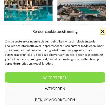
RHODOS
RHODOS
Lindian Village Beach Rhodes
Lutania
Beheer cookie toestemming
Om de beste ervaringen te bieden, gebruiken wij technologieën zoals
Gewaardeerd
€
1.040,00
Gewaardeerd
€
889,00
cookies om informatie over je apparaat op te slaan en/of te raadplegen. Door
5
uit 5
5
uit 5
Lindian Village Beach Rhodes is
Lutania is een 5 sterren
in te stemmen met deze technologieën kunnen wij gegevens zoals
een 5 sterren accommodatie in
accommodatie in Kolymbia. U
surfgedrag of unieke ID's op deze site verwerken. Als je geen toestemming
Lardos. U boekt deze reis direct
boekt deze reis direct bij onze
geeft of uw toestemming intrekt, kan dit een nadelige invloed hebben op
bij onze partner D-reizen. Nu
partner D-reizen. Nu vanaf EUR
vanaf EUR 1040.00 per persoon.
889.00 per persoon.
bepaalde functies en mogelijkheden.
PRIJZEN EN BOEKEN
PRIJZEN EN BOEKEN
ACCEPTEREN
WEIGEREN
BEKIJK VOORKEUREN
WAT ZE OVER ONS ZEGGEN