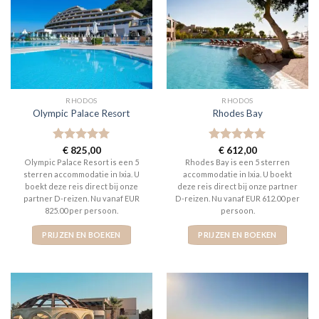
RHODOS
RHODOS
Olympic Palace Resort
Rhodes Bay
Gewaardeerd
€
825,00
Gewaardeerd
€
612,00
5
uit 5
5
uit 5
Olympic Palace Resort is een 5
Rhodes Bay is een 5 sterren
sterren accommodatie in Ixia. U
accommodatie in Ixia. U boekt
boekt deze reis direct bij onze
deze reis direct bij onze partner
partner D-reizen. Nu vanaf EUR
D-reizen. Nu vanaf EUR 612.00 per
825.00 per persoon.
persoon.
PRIJZEN EN BOEKEN
PRIJZEN EN BOEKEN