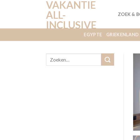
VAKANTIE
Ga
naar
ALL-
ZOEK & 
inhoud
INCLUSIVE
EGYPTE
GRIEKENLAND