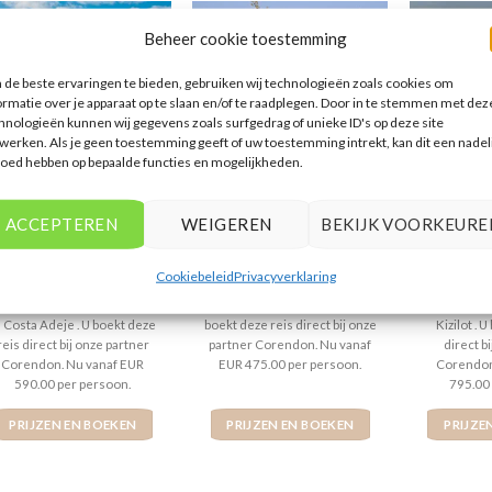
Beheer cookie toestemming
de beste ervaringen te bieden, gebruiken wij technologieën zoals cookies om
ormatie over je apparaat op te slaan en/of te raadplegen. Door in te stemmen met dez
hnologieën kunnen wij gegevens zoals surfgedrag of unieke ID's op deze site
werken. Als je geen toestemming geeft of uw toestemming intrekt, kan dit een nadel
loed hebben op bepaalde functies en mogelijkheden.
SPANJE
SIDE
Iberostar Waves Las
Dosi Hotel
Master
Dalias
ACCEPTEREN
WEIGEREN
BEKIJK VOORKEURE
Gewaardeerd
€
590,00
Gewaardeerd
€
475,00
Gew
€
Cookiebeleid
Privacyverklaring
4
uit 5
4
uit 5
5
ui
berostar Waves Las Dalias is
Dosi Hotel is een 4 sterren
Master Fam
en 4 sterren accommodatie
accommodatie in Kumkoy . U
sterren a
n Costa Adeje . U boekt deze
boekt deze reis direct bij onze
Kizilot . 
reis direct bij onze partner
partner Corendon. Nu vanaf
direct b
Corendon. Nu vanaf EUR
EUR 475.00 per persoon.
Corendon
590.00 per persoon.
795.00
PRIJZEN EN BOEKEN
PRIJZEN EN BOEKEN
PRIJZE