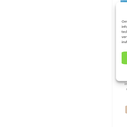
Om 
inf
tec
ver
inv
I
e
i