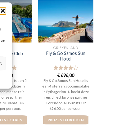
e
ige
SIDE
GRIEKENLAND
Fly & Go Samos Sun
 Family Club
Hotel
N
aardeerd
795,00
Gewaardeerd
€
696,00
t 5
4
uit 5
ily Club is een 5
Fly & Go Samos Sun Hotel is
ccommodatie in
een 4 sterren accommodatie
U boekt deze reis
in Pythagorion . U boekt deze
ij onze partner
reis direct bij onze partner
. Nu vanaf EUR
Corendon. Nu vanaf EUR
 per persoon.
696.00 per persoon.
N EN BOEKEN
PRIJZEN EN BOEKEN