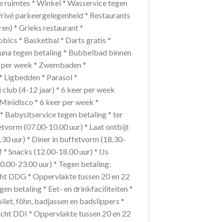
are ruimtes * Winkel * Wasservice tegen
 Privé parkeergelegenheid * Restaurants
en) * Grieks restaurant *
bics * Basketbal * Darts gratis *
 Sauna tegen betaling * Bubbelbad binnen
er per week * Zwembaden *
 Ligbedden * Parasol *
club (4-12 jaar) * 6 keer per week
Minidisco * 6 keer per week *
* Babysitservice tegen betaling * ter
etvorm (07.00-10.00 uur) * Laat ontbijt
30 uur) * Diner in buffetvorm (18.30-
f * Snacks (12.00-18.00 uur) * IJs
10.00-23.00 uur) * Tegen betaling:
ht DDG * Oppervlakte tussen 20 en 22
gen betaling * Eet- en drinkfaciliteiten *
ilet, föhn, badjassen en badslippers *
zicht DDI * Oppervlakte tussen 20 en 22