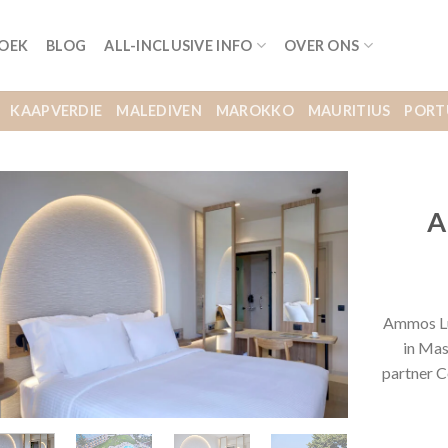
BOEK
BLOG
ALL-INCLUSIVE INFO
OVER ONS
KAAPVERDIE
MALEDIVEN
MAROKKO
MAURITIUS
PORT
A
Ammos Lu
in Mas
partner C