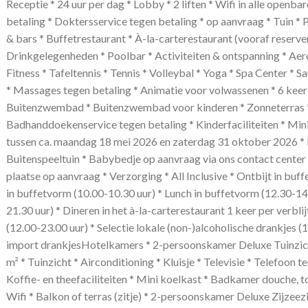
Receptie * 24 uur per dag * Lobby * 2 liften * Wifi in alle openb
betaling * Doktersservice tegen betaling * op aanvraag * Tuin *
& bars * Buffetrestaurant * À-la-carterestaurant (vooraf reserver
Drinkgelegenheden * Poolbar * Activiteiten & ontspanning * Aero
Fitness * Tafeltennis * Tennis * Volleybal * Yoga * Spa Center *
* Massages tegen betaling * Animatie voor volwassenen * 6 ke
Buitenzwembad * Buitenzwembad voor kinderen * Zonneterras *
Badhanddoekenservice tegen betaling * Kinderfaciliteiten * Mini 
tussen ca. maandag 18 mei 2026 en zaterdag 31 oktober 2026 * 
Buitenspeeltuin * Babybedje op aanvraag via ons contact center 
plaatse op aanvraag * Verzorging * All Inclusive * Ontbijt in buff
in buffetvorm (10.00-10.30 uur) * Lunch in buffetvorm (12.30-14.
21.30 uur) * Dineren in het à-la-carterestaurant 1 keer per verblij
(12.00-23.00 uur) * Selectie lokale (non-)alcoholische drankjes (
import drankjesHotelkamers * 2-persoonskamer Deluxe Tuinzic
m² * Tuinzicht * Airconditioning * Kluisje * Televisie * Telefoon te
Koffie- en theefaciliteiten * Mini koelkast * Badkamer douche, to
Wifi * Balkon of terras (zitje) * 2-persoonskamer Deluxe Zijzee