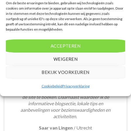
Om de beste ervaringen te bieden, gebruiken wij technologieën zoals
cookies om informatie over je apparaat op te slaan en/of te raadplegen. Door
in te stemmen met deze technologieën kunnen wij gegevens zoals
surfgedrag of unieke ID's op deze site verwerken. Als je geen toestemming
geeft of uw toestemming intrekt, kan dit een nadelige invloed hebben op
bepaalde functies en mogelijkheden.
WAT ZE OVER ONS ZEGGEN
ACCEPTEREN
WEIGEREN
De website heeft een handige zoekfunctie voor
BEKIJK VOORKEUREN
accommodaties met verschillende filters zoals
prijsklasse en aantal sterren. Pluspunt is de real-
Cookiebeleid
Privacyverklaring
time prijsinformatie en de mogelijkheid om direct op
de site te boeken. Daarnaast waardeer ik de
informatieve blogsectie, lokale tips en
aanbevelingen voor bezienswaardigheden en
activiteiten.
Saar van Lingen
/
Utrecht