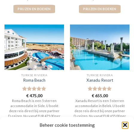
PRIJZEN EN BOEKEN
PRIJZEN EN BOEKEN
TURKSE RIVIERA
TURKSE RIVIERA
Roma Beach
Xanadu Resort
Gewaardeerd
€
475,00
Gewaardeerd
€
655,00
5
uit 5
5
uit 5
Roma Beach is een 5 sterren
Xanadu Resort is een 5 sterren
accommodatie in Side. U boekt
accommodatie in Belek. U boekt
deze reis direct bij onze partner
deze reis direct bij onze partner
D-reizen. Nu vanaf EUR 475.00 per
D-reizen. Nu vanaf EUR 655.00 per
persoon.
persoon.
Beheer cookie toestemming
PRIJZEN EN BOEKEN
PRIJZEN EN BOEKEN