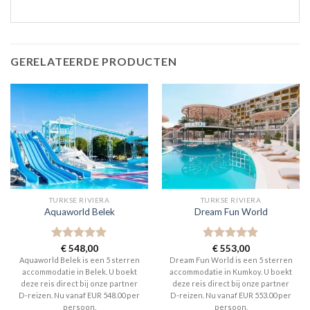
GERELATEERDE PRODUCTEN
TURKSE RIVIERA
TURKSE RIVIERA
Aquaworld Belek
Dream Fun World
Gewaardeerd
€
548,00
Gewaardeerd
€
553,00
5
uit 5
5
uit 5
Aquaworld Belek is een 5 sterren
Dream Fun World is een 5 sterren
accommodatie in Belek. U boekt
accommodatie in Kumkoy. U boekt
deze reis direct bij onze partner
deze reis direct bij onze partner
D-reizen. Nu vanaf EUR 548.00 per
D-reizen. Nu vanaf EUR 553.00 per
persoon.
persoon.