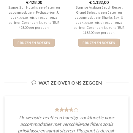
Gewaardeerd
€
428,00
Gewaardeerd
€
1.132,00
4
uit 5
5
uit 5
Samos Sun Hotel is een 4 sterren
Sunrise Arabian Beach Resort
accommodatie in Pythagorion . U
Grand Select is een 5 sterren
boekt deze reis direct bij onze
accommodatie in Sharks Bay . U
partner Corendon. Nu vanaf EUR
boekt deze reis direct bij onze
428.00 per persoon.
partner Corendon. Nu vanaf EUR
1132.00 per persoon.
PRIJZEN EN BOEKEN
PRIJZEN EN BOEKEN
WAT ZE OVER ONS ZEGGEN
De website heeft een handige zoekfunctie voor
accommodaties met verschillende filters zoals
prijsklasse en aantal sterren. Pluspunt is de real-