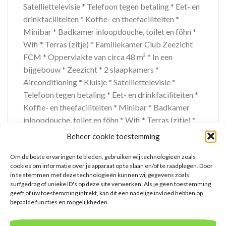
Satelliettelevisie * Telefoon tegen betaling * Eet- en
drinkfaciliteiten * Koffie- en theefaciliteiten *
Minibar * Badkamer inloopdouche, toilet en föhn *
Wifi * Terras (zitje) * Familiekamer Club Zeezicht
FCM * Oppervlakte van circa 48 m² * In een
bijgebouw * Zeezicht * 2 slaapkamers *
Airconditioning * Kluisje * Satelliettelevisie *
Telefoon tegen betaling * Eet- en drinkfaciliteiten *
Koffie- en theefaciliteiten * Minibar * Badkamer
inloopdouche, toilet en föhn * Wifi * Terras (zitje) *
Suite Club Zeezicht UCM * Zeezicht *
Beheer cookie toestemming
Airconditioning * Kluisje * Satelliettelevisie *
Om de beste ervaringen te bieden, gebruiken wij technologieën zoals
Telefoon tegen betaling * Eet- en drinkfaciliteiten *
cookies om informatie over je apparaat op te slaan en/of te raadplegen. Door
Koffie- en theefaciliteiten * Minibar * Badkamer
in te stemmen met deze technologieën kunnen wij gegevens zoals
inloopdouche, toilet en föhn * Wifi * Balkon of terras
surfgedrag of unieke ID's op deze site verwerken. Als je geen toestemming
geeft of uw toestemming intrekt, kan dit een nadelige invloed hebben op
(zitje)
bepaalde functies en mogelijkheden.
Extra informatie