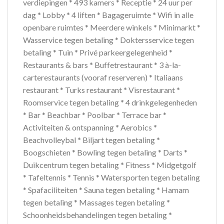
verdiepingen * 493 kamers * Receptie * 24 uur per
dag * Lobby * 4 liften * Bagageruimte * Wifi in alle
openbare ruimtes * Meerdere winkels * Minimarkt *
Wasservice tegen betaling * Doktersservice tegen
betaling * Tuin * Privé parkeergelegenheid *
Restaurants & bars * Buffetrestaurant * 3 à-la-
carterestaurants (vooraf reserveren) * Italiaans
restaurant * Turks restaurant * Visrestaurant *
Roomservice tegen betaling * 4 drinkgelegenheden
* Bar * Beachbar * Poolbar * Terrace bar *
Activiteiten & ontspanning * Aerobics *
Beachvolleybal * Biljart tegen betaling *
Boogschieten * Bowling tegen betaling * Darts *
Duikcentrum tegen betaling * Fitness * Midgetgolf
* Tafeltennis * Tennis * Watersporten tegen betaling
* Spafaciliteiten * Sauna tegen betaling * Hamam
tegen betaling * Massages tegen betaling *
Schoonheidsbehandelingen tegen betaling *