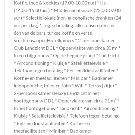
Koffie, thee & koekjes (17.00-18.00 uur) * IJs
(14.00-15.30 uur) * Middernachtsnack (22.00-07.00
uur) * Selectie lokale (non-)alcoholische drankjes (24
uur per dag) * Tegen betaling: alle consumpties in
één van de bars, turkse koffie en verse
vruchtensappenHotelkamers * 2-persoonskamer
Club Landzicht DCL * Oppervlakte van circa 30 m² *
In een bijgebouw * Op de begane grond * Landzicht
* Airconditioning * Kluisje * Satelliettelevisie *
Telefoon tegen betaling * Eet- en drinkfaciliteiten *
Koffie- en theefaciliteiten * Minibar * Badkamer
inloopdouche, toilet en föhn * Wifi * Terras (zitje) *
2-persoonskamer Deluxe Landzicht in het
hoofdgebouw DD1 * Oppervlakte van circa 31 m² *
In het hoofdgebouw * Landzicht * Airconditioning *
Kluisje * Satelliettelevisie * Telefoon tegen betaling
* Eet- en drinkfaciliteiten * Koffie- en
theefaciliteiten * Minibar * Badkamer