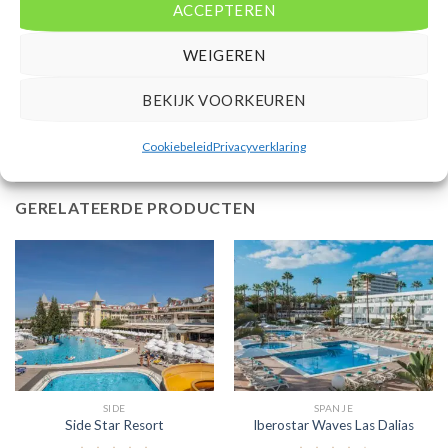
ACCEPTEREN
Bovenstaande prijs is op basis van 8 dagen
Mensen beoordelen deze reis met een 6,8
WEIGEREN
Vertrek vanaf EIN
BEKIJK VOORKEUREN
Cookiebeleid
Privacyverklaring
GERELATEERDE PRODUCTEN
SIDE
SPANJE
Side Star Resort
Iberostar Waves Las Dalias