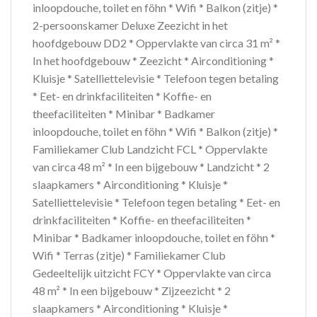
inloopdouche, toilet en föhn * Wifi * Balkon (zitje) *
2-persoonskamer Deluxe Zeezicht in het
hoofdgebouw DD2 * Oppervlakte van circa 31 m² *
In het hoofdgebouw * Zeezicht * Airconditioning *
Kluisje * Satelliettelevisie * Telefoon tegen betaling
* Eet- en drinkfaciliteiten * Koffie- en
theefaciliteiten * Minibar * Badkamer
inloopdouche, toilet en föhn * Wifi * Balkon (zitje) *
Familiekamer Club Landzicht FCL * Oppervlakte
van circa 48 m² * In een bijgebouw * Landzicht * 2
slaapkamers * Airconditioning * Kluisje *
Satelliettelevisie * Telefoon tegen betaling * Eet- en
drinkfaciliteiten * Koffie- en theefaciliteiten *
Minibar * Badkamer inloopdouche, toilet en föhn *
Wifi * Terras (zitje) * Familiekamer Club
Gedeeltelijk uitzicht FCY * Oppervlakte van circa
48 m² * In een bijgebouw * Zijzeezicht * 2
slaapkamers * Airconditioning * Kluisje *