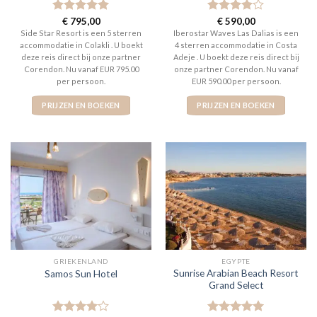
Gewaardeerd
€
795,00
Gewaardeerd
€
590,00
5
uit 5
4
uit 5
Side Star Resort is een 5 sterren
Iberostar Waves Las Dalias is een
accommodatie in Colakli . U boekt
4 sterren accommodatie in Costa
deze reis direct bij onze partner
Adeje . U boekt deze reis direct bij
Corendon. Nu vanaf EUR 795.00
onze partner Corendon. Nu vanaf
per persoon.
EUR 590.00 per persoon.
PRIJZEN EN BOEKEN
PRIJZEN EN BOEKEN
GRIEKENLAND
EGYPTE
Sunrise Arabian Beach Resort
Samos Sun Hotel
Grand Select