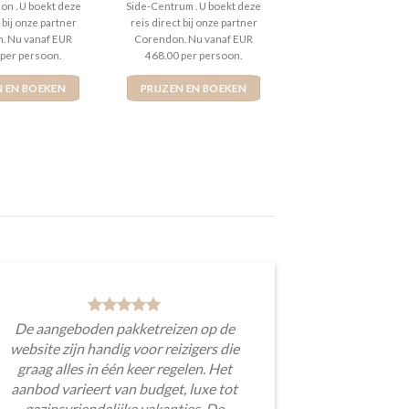
ion . U boekt deze
Side-Centrum . U boekt deze
 bij onze partner
reis direct bij onze partner
. Nu vanaf EUR
Corendon. Nu vanaf EUR
 per persoon.
468.00 per persoon.
N EN BOEKEN
PRIJZEN EN BOEKEN
De aangeboden pakketreizen op de
website zijn handig voor reizigers die
graag alles in één keer regelen. Het
aanbod varieert van budget, luxe tot
gezinsvriendelijke vakanties. De