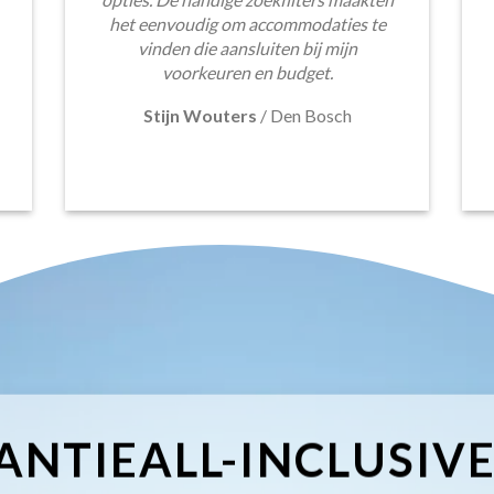
het eenvoudig om accommodaties te
vinden die aansluiten bij mijn
voorkeuren en budget.
Stijn Wouters
/
Den Bosch
ANTIEALL-INCLUSIV