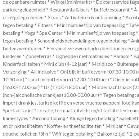
de openbare ruimtes * Winkel (minimarkt) * Doktersservice tegen
parkeergelegenheid * Restaurants & bars * Buffetrestaurant * À-
drinkgelegenheden * 3 bars * Activiteiten & ontspanning * Aerob
tegen betaling * Fitness * Minimumleeftijd van toepassing * Tafe
betaling * Yoga * Spa Center * Minimumleeftijd van toepassing
tegen betaling * Schoonheidsbehandelingen tegen betaling * An
buitenzwembaden * Eén van deze zwembaden heeft meerdere gl
kinderen * Zonneterras * Ligbedden met matrasjes * Parasol * 
Kinderfaciliteiten * Mini club (4-12 jaar) * Minidisco * Buitenspe
Verzorging * All Inclusive * Ontbijt in buffetvorm (07.30-10.00 u
10.30 uur) * Lunch in buffetvorm (12.30-14.00 uur) * Diner in bu
(16.00-17.00 uur) * IJs (17.00-18.00 uur) * Middernachtsnack (23
(non-)alcoholische drankjes (10.00-00.00 uur) * Tegen betaling: a
import drankjes, turkse koffie en verse vruchtensappenHotelk
Speciaal tarief * Locatie, formaat, uitzicht en/of faciliteiten ku
kamertypes * Airconditioning * Kluisje tegen betaling * Satelliett
en drinkfaciliteiten * Koffie- en theefaciliteiten * Minibar * G
douche, toilet en föhn * Wifi tegen betaling * Balkon (zitje) * 