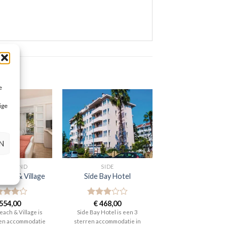
e
ige
N
EKENLAND
SIDE
each & Village
Side Bay Hotel
aardeerd
554,00
Gewaardeerd
€
468,00
t 5
3
uit 5
ach & Village is
Side Bay Hotel is een 3
ren accommodatie
sterren accommodatie in