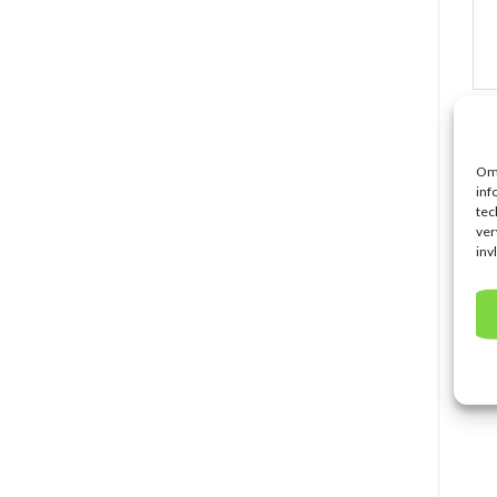
G
Om 
inf
tec
ver
inv