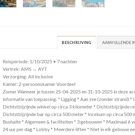
BESCHRIJVING
AANVULLENDE I
Reisperiode: 1/10/2025 • 7 nachten
Vertrek: AMS → AYT
Verzorging: All Inclusive
Kamer: 2-persoonskamer Voordeel
Zomer Wanneer je tussen 25-04-2025 en 31-10-2025 in deze acc
informatie van toepassing. * Ligging * Aan zee (zonder strand) *
Dichtstbijzijnde winkel op circa 3 kilometer * Dichtstbijzijnde r
Dichtstbijzijnde bar op circa 500 meter * Incekum op circa 500 m
Bushalte * Algemeen & faciliteiten * 3 gebouwen * Maximaal 6 v
24 uur per dag * Lobby * Meerdere liften * Niet in elk gebouw een