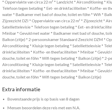
* Oppervlakte van circa 22 m² * Landzicht * Airconditioning * Kluis
Telefoon tegen betaling * Eet- en drinkfaciliteiten * Koffie- en t
water * Badkamer met bad of douche, toilet en föhn * Wifi * Bal
Zijzeezicht DZI * Oppervlakte van circa 22 m² * Zijzeezicht * Airc
Satelliettelevisie * Telefoon tegen betaling * Eet- en drinkfacilitei
Minibar * Gevuld met water * Badkamer met bad of douche, toilet
Balkon (zitje) * 2-persoonskamer Standaard Zeezicht DZM * Oppe
Airconditioning * Kluisje tegen betaling * Satelliettelevisie * Tel
drinkfaciliteiten * Koffie- en theefaciliteiten * Minibar * Gevu
douche, toilet en föhn * Wifi tegen betaling * Balkon (zitje) * 2
Airconditioning * Kluisje tegen betaling * Satelliettelevisie * Tel
drinkfaciliteiten * Koffie- en theefaciliteiten * Minibar * Gevu
douche, toilet en föhn * Wifi tegen betaling * Balkon (zitje)
Extra informatie
Bovenstaande prijs is op basis van 8 dagen
Mensen beoordelen deze reis met een N.A.