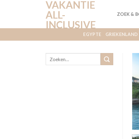
VAKANTIE
Ga
naar
ALL-
ZOEK & 
inhoud
INCLUSIVE
EGYPTE
GRIEKENLAND