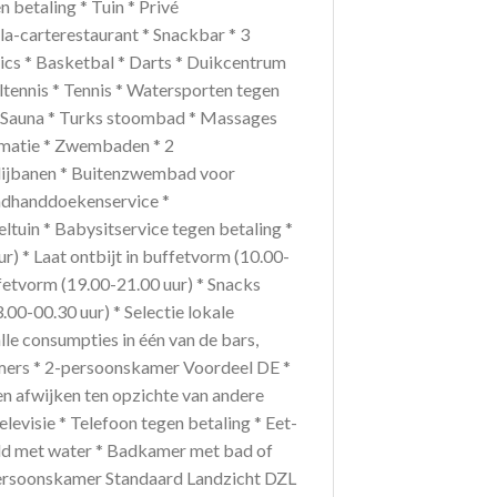
 betaling * Tuin * Privé
la-carterestaurant * Snackbar * 3
ics * Basketbal * Darts * Duikcentrum
ltennis * Tennis * Watersporten tegen
 * Sauna * Turks stoombad * Massages
imatie * Zwembaden * 2
ijbanen * Buitenzwembad voor
Badhanddoekenservice *
eltuin * Babysitservice tegen betaling *
ur) * Laat ontbijt in buffetvorm (10.00-
ffetvorm (19.00-21.00 uur) * Snacks
.00-00.30 uur) * Selectie lokale
lle consumpties in één van de bars,
amers * 2-persoonskamer Voordeel DE *
nnen afwijken ten opzichte van andere
elevisie * Telefoon tegen betaling * Eet-
evuld met water * Badkamer met bad of
2-persoonskamer Standaard Landzicht DZL