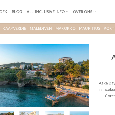
BOEK
BLOG
ALL-INCLUSIVE INFO
OVER ONS
KAAPVERDIE
MALEDIVEN
MAROKKO
MAURITIUS
PORT
A
Aska Bay
in Inceku
Coren