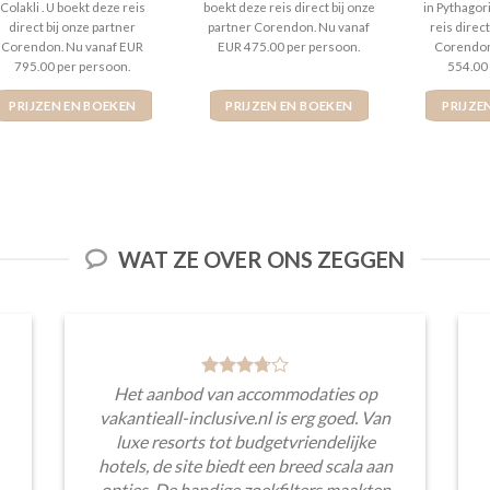
Colakli . U boekt deze reis
boekt deze reis direct bij onze
in Pythagor
direct bij onze partner
partner Corendon. Nu vanaf
reis direct
Corendon. Nu vanaf EUR
EUR 475.00 per persoon.
Corendon
795.00 per persoon.
554.00
PRIJZEN EN BOEKEN
PRIJZEN EN BOEKEN
PRIJZE
WAT ZE OVER ONS ZEGGEN
Het aanbod van accommodaties op
vakantieall-inclusive.nl is erg goed. Van
luxe resorts tot budgetvriendelijke
hotels, de site biedt een breed scala aan
opties. De handige zoekfilters maakten