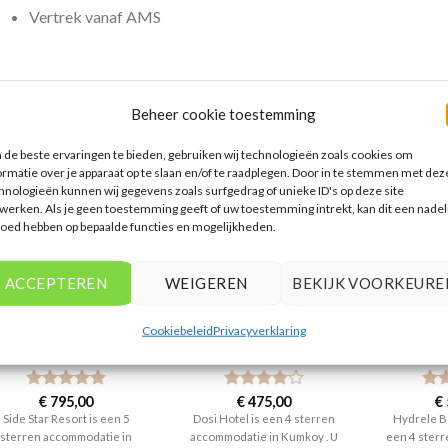
Vertrek vanaf AMS
Beheer cookie toestemming
ERELATEERDE PRODUCTEN
de beste ervaringen te bieden, gebruiken wij technologieën zoals cookies om
ormatie over je apparaat op te slaan en/of te raadplegen. Door in te stemmen met dez
hnologieën kunnen wij gegevens zoals surfgedrag of unieke ID's op deze site
werken. Als je geen toestemming geeft of uw toestemming intrekt, kan dit een nadel
loed hebben op bepaalde functies en mogelijkheden.
ACCEPTEREN
WEIGEREN
BEKIJK VOORKEURE
SIDE
SIDE
GRI
Cookiebeleid
Privacyverklaring
Side Star Resort
Dosi Hotel
Hydrele B
Gewaardeerd
€
795,00
Gewaardeerd
€
475,00
Gew
€
5
uit 5
4
uit 5
4
ui
Side Star Resort is een 5
Dosi Hotel is een 4 sterren
Hydrele Be
sterren accommodatie in
accommodatie in Kumkoy . U
een 4 ster