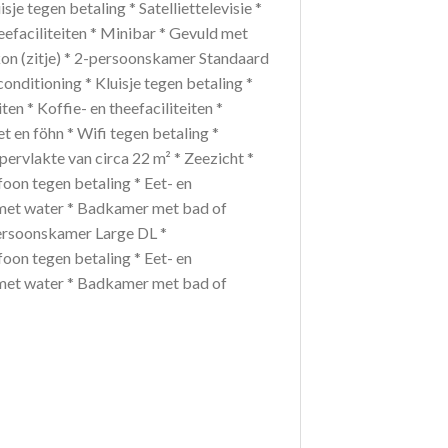
je tegen betaling * Satelliettelevisie *
heefaciliteiten * Minibar * Gevuld met
kon (zitje) * 2-persoonskamer Standaard
onditioning * Kluisje tegen betaling *
ten * Koffie- en theefaciliteiten *
 en föhn * Wifi tegen betaling *
rvlakte van circa 22 m² * Zeezicht *
efoon tegen betaling * Eet- en
ld met water * Badkamer met bad of
-persoonskamer Large DL *
efoon tegen betaling * Eet- en
ld met water * Badkamer met bad of