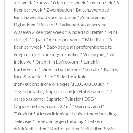
per week * Shows * 6 keer per week * Livemuziek * 6
keer per week * Zwembaden * Buitenzwembad *
Buitenzwembad voor kinderen * Zonneterras *
Ligbedden * Parasol * Badhanddoekenservice
wisselen 2 keer per week * Kinderfaciliteiten * Mini
club (4-12 jaar) * 6 keer per week * Minidisco * 6
keer per week * Babybedje als preferentie toe te
voegen in het boekingsformulier * Verzorging * All
Inclusive * Ontbijt in buffetvorm * Lunch in
buffetvorm * Diner in buffetvorm * Snacks * Koffie,
thee & koekjes * IJs * Selectie lokale
(non-)alcoholische drankjes (10.00-00.00 uur) *
Tegen betaling: import drankjesHotelkamers * 2-
persoonskamer Superior Tuinzicht DSG *
Oppervlakte van circa 22 m² * Gerenoveerd *
Tuinzicht * Airconditioning * Kluisje tegen betaling *
Televisie * Telefoon tegen betaling * Eet- en
drinkfaciliteiten * Koffie- en theefaciliteiten * Mini