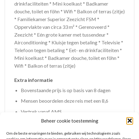
drinkfaciliteiten * Mini koelkast * Badkamer
douche, toilet en föhn * Wifi * Balkon of terras (zitje)
* Familiekamer Superior Zeezicht FSM *
Oppervlakte van circa 33 m² * Gerenoveerd *
Zeezicht * Eén grote kamer met tussendeur *
Airconditioning * Kluisje tegen betaling * Televisie *
Telefoon tegen betaling * Eet- en drinkfaciliteiten *
Mini koelkast * Badkamer douche, toilet en föhn *
Wifi * Balkon of terras (zitje)
Extra informatie
Bovenstaande prijs is op basis van 8 dagen
Mensen beoordelen deze reis met een 8,6
Vertrek vanaf AMS
Beheer cookie toestemming
Om de beste ervaringen te bieden, gebruiken wij technologieën zoals
cookies om informatie over je apparaat op te slaan en/of te raadplegen. Door