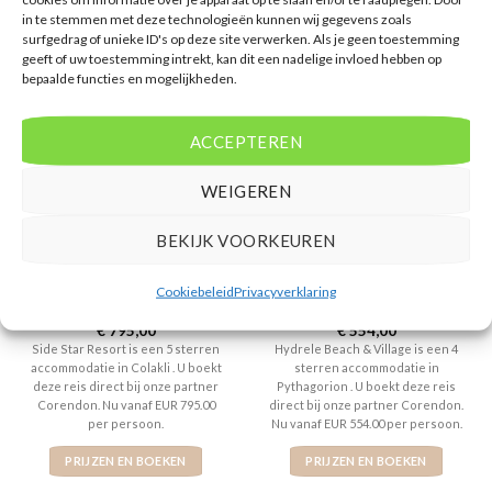
in te stemmen met deze technologieën kunnen wij gegevens zoals
GERELATEERDE PRODUCTEN
surfgedrag of unieke ID's op deze site verwerken. Als je geen toestemming
geeft of uw toestemming intrekt, kan dit een nadelige invloed hebben op
bepaalde functies en mogelijkheden.
ACCEPTEREN
WEIGEREN
BEKIJK VOORKEUREN
SIDE
GRIEKENLAND
Side Star Resort
Hydrele Beach & Village
Cookiebeleid
Privacyverklaring
Gewaardeerd
€
795,00
Gewaardeerd
€
554,00
5
uit 5
4
uit 5
Side Star Resort is een 5 sterren
Hydrele Beach & Village is een 4
accommodatie in Colakli . U boekt
sterren accommodatie in
deze reis direct bij onze partner
Pythagorion . U boekt deze reis
Corendon. Nu vanaf EUR 795.00
direct bij onze partner Corendon.
per persoon.
Nu vanaf EUR 554.00 per persoon.
PRIJZEN EN BOEKEN
PRIJZEN EN BOEKEN