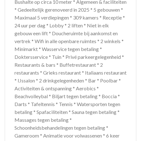
Bushalte op circa 10 meter * Algemeen & faciliteiten
* Gedeeltelijk gerenoveerd in 2025 * 5 gebouwen *
Maximaal 5 verdiepingen * 309 kamers * Receptie *
24 uur per dag * Lobby * 2 liften * Niet in elk
gebouw een lift * Doucheruimte bij aankomst en
vertrek * Wifi in alle openbare ruimtes * 2 winkels *
Minimarkt * Wasservice tegen betaling *
Doktersservice * Tuin * Privé parkeergelegenheid *
Restaurants & bars * Buffetrestaurant * 2
restaurants * Grieks restaurant * Italiaans restaurant
* IJssalon * 2 drinkgelegenheden * Bar * Poolbar *
Activiteiten & ontspanning * Aerobics *
Beachvolleybal * Biljart tegen betaling * Boccia *
Darts * Tafeltennis * Tennis * Watersporten tegen
betaling * Spafaciliteiten * Sauna tegen betaling *
Massages tegen betaling *
Schoonheidsbehandelingen tegen betaling *
Gameroom * Animatie voor volwassenen * 6 keer