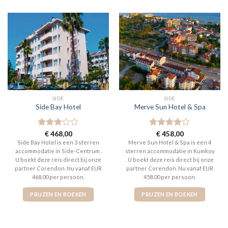
SIDE
SIDE
Side Bay Hotel
Merve Sun Hotel & Spa
Gewaardeerd
€
468,00
Gewaardeerd
€
458,00
3
uit 5
4
uit 5
Side Bay Hotel is een 3 sterren
Merve Sun Hotel & Spa is een 4
accommodatie in Side-Centrum .
sterren accommodatie in Kumkoy
U boekt deze reis direct bij onze
. U boekt deze reis direct bij onze
partner Corendon. Nu vanaf EUR
partner Corendon. Nu vanaf EUR
468.00 per persoon.
458.00 per persoon.
PRIJZEN EN BOEKEN
PRIJZEN EN BOEKEN