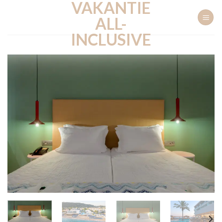
VAKANTIE
Ga
naar
ALL-
inhoud
INCLUSIVE