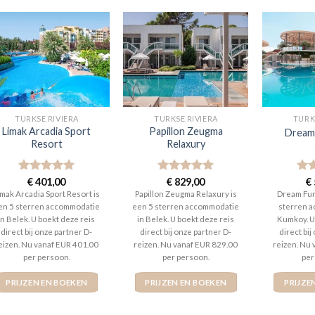
TURKSE RIVIERA
TURKSE RIVIERA
TURK
Limak Arcadia Sport
Papillon Zeugma
Dream
Resort
Relaxury
Gewaardeerd
€
401,00
Gewaardeerd
€
829,00
Gew
€
5
uit 5
5
uit 5
5
ui
imak Arcadia Sport Resort is
Papillon Zeugma Relaxury is
Dream Fun
en 5 sterren accommodatie
een 5 sterren accommodatie
sterren a
in Belek. U boekt deze reis
in Belek. U boekt deze reis
Kumkoy. U
direct bij onze partner D-
direct bij onze partner D-
direct bij
eizen. Nu vanaf EUR 401.00
reizen. Nu vanaf EUR 829.00
reizen. Nu
per persoon.
per persoon.
per
PRIJZEN EN BOEKEN
PRIJZEN EN BOEKEN
PRIJZE