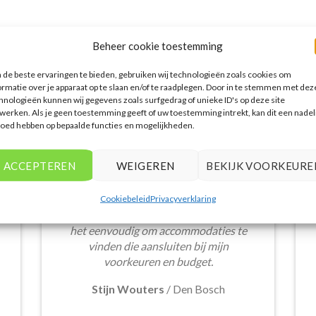
Beheer cookie toestemming
WAT ZE OVER ONS ZEGGEN
de beste ervaringen te bieden, gebruiken wij technologieën zoals cookies om
ormatie over je apparaat op te slaan en/of te raadplegen. Door in te stemmen met dez
hnologieën kunnen wij gegevens zoals surfgedrag of unieke ID's op deze site
werken. Als je geen toestemming geeft of uw toestemming intrekt, kan dit een nadel
loed hebben op bepaalde functies en mogelijkheden.
Het aanbod van accommodaties op
ACCEPTEREN
WEIGEREN
BEKIJK VOORKEURE
vakantieall-inclusive.nl is erg goed. Van
luxe resorts tot budgetvriendelijke
hotels, de site biedt een breed scala aan
Cookiebeleid
Privacyverklaring
opties. De handige zoekfilters maakten
het eenvoudig om accommodaties te
vinden die aansluiten bij mijn
voorkeuren en budget.
Stijn Wouters
/
Den Bosch