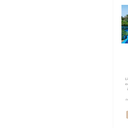
L
e
r