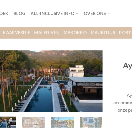
BOEK
BLOG
ALL-INCLUSIVE INFO
OVER ONS
KAAPVERDIE
MALEDIVEN
MAROKKO
MAURITIUS
PORT
Ay
Ay
accommoda
onze p