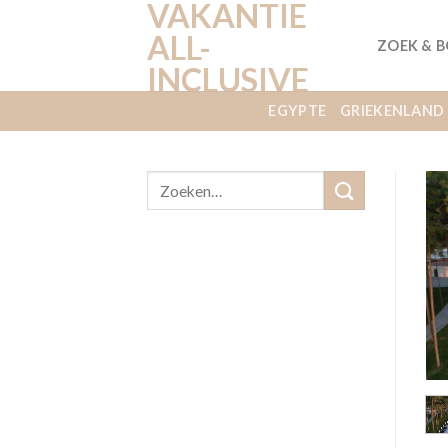
VAKANTIE
Ga
naar
ALL-
ZOEK & 
inhoud
INCLUSIVE
EGYPTE
GRIEKENLAND