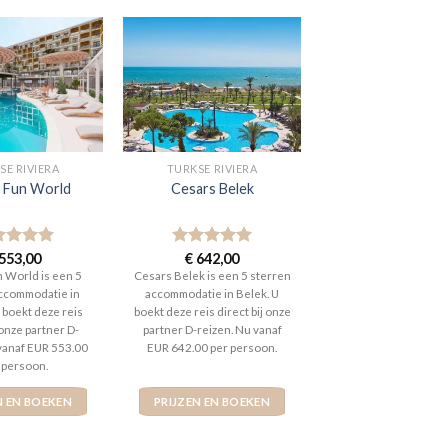
SE RIVIERA
TURKSE RIVIERA
 Fun World
Cesars Belek
aardeerd
553,00
Gewaardeerd
€
642,00
t 5
5
uit 5
 World is een 5
Cesars Belek is een 5 sterren
ccommodatie in
accommodatie in Belek. U
 boekt deze reis
boekt deze reis direct bij onze
 onze partner D-
partner D-reizen. Nu vanaf
 vanaf EUR 553.00
EUR 642.00 per persoon.
 persoon.
N EN BOEKEN
PRIJZEN EN BOEKEN