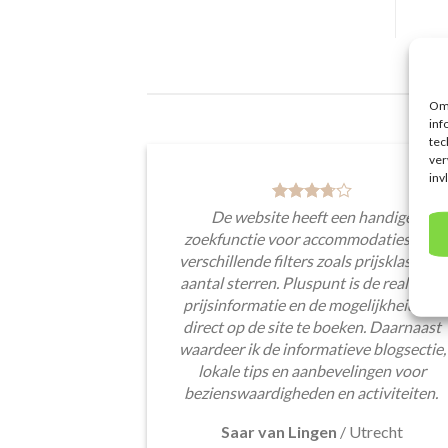
Om 
inf
tec
ver
inv
De website heeft een handige
zoekfunctie voor accommodaties met
verschillende filters zoals prijsklasse en
aantal sterren. Pluspunt is de real-time
prijsinformatie en de mogelijkheid om
direct op de site te boeken. Daarnaast
waardeer ik de informatieve blogsectie,
lokale tips en aanbevelingen voor
bezienswaardigheden en activiteiten.
Saar van Lingen
/
Utrecht