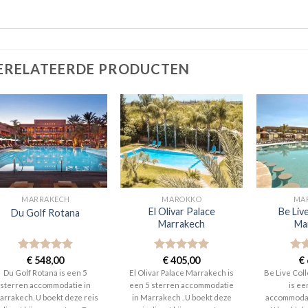
ERELATEERDE PRODUCTEN
MARRAKECH
MAROKKO
MA
El Olivar Palace
Be Liv
Du Golf Rotana
Marrakech
Ma
Gewaardeerd
€
548,00
Gewaardeerd
€
405,00
Gew
€
5
uit 5
5
uit 5
5
ui
Du Golf Rotana is een 5
El Olivar Palace Marrakech is
Be Live Col
sterren accommodatie in
een 5 sterren accommodatie
is ee
arrakech. U boekt deze reis
in Marrakech . U boekt deze
accommodat