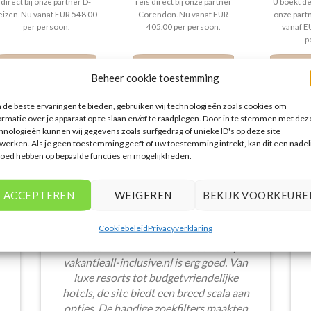
direct bij onze partner D-
reis direct bij onze partner
U boekt dez
eizen. Nu vanaf EUR 548.00
Corendon. Nu vanaf EUR
onze part
per persoon.
405.00 per persoon.
vanaf E
p
PRIJZEN EN BOEKEN
PRIJZEN EN BOEKEN
PRIJZE
Beheer cookie toestemming
de beste ervaringen te bieden, gebruiken wij technologieën zoals cookies om
ormatie over je apparaat op te slaan en/of te raadplegen. Door in te stemmen met dez
hnologieën kunnen wij gegevens zoals surfgedrag of unieke ID's op deze site
werken. Als je geen toestemming geeft of uw toestemming intrekt, kan dit een nadel
loed hebben op bepaalde functies en mogelijkheden.
WAT ZE OVER ONS ZEGGEN
ACCEPTEREN
WEIGEREN
BEKIJK VOORKEURE
Cookiebeleid
Privacyverklaring
Het aanbod van accommodaties op
vakantieall-inclusive.nl is erg goed. Van
luxe resorts tot budgetvriendelijke
hotels, de site biedt een breed scala aan
opties. De handige zoekfilters maakten