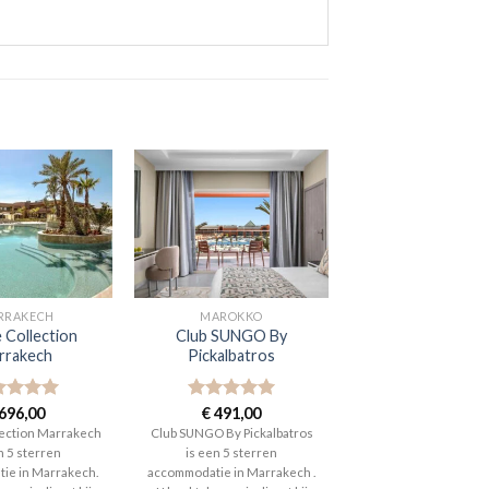
RRAKECH
MAROKKO
e Collection
Club SUNGO By
rrakech
Pickalbatros
aardeerd
696,00
Gewaardeerd
€
491,00
t 5
5
uit 5
lection Marrakech
Club SUNGO By Pickalbatros
n 5 sterren
is een 5 sterren
ie in Marrakech.
accommodatie in Marrakech .