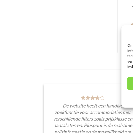
r
Om 
inf
tec
ver
inv
De website heeft een handige
zoekfunctie voor accommodaties met
verschillende filters zoals prijsklasse en
aantal sterren. Pluspunt is de real-time
prijsinformatie en de mogelijkheid om