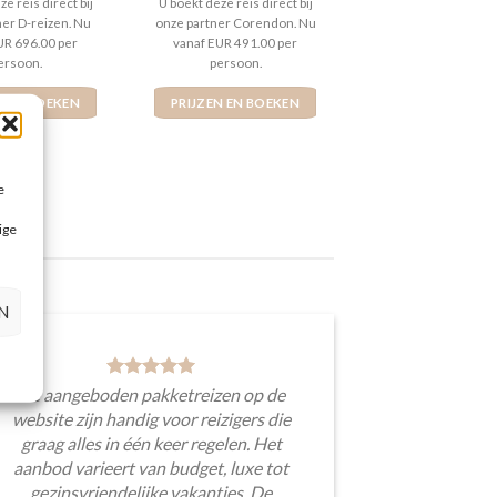
e reis direct bij
U boekt deze reis direct bij
ner D-reizen. Nu
onze partner Corendon. Nu
UR 696.00 per
vanaf EUR 491.00 per
ersoon.
persoon.
N EN BOEKEN
PRIJZEN EN BOEKEN
e
ige
N
De aangeboden pakketreizen op de
website zijn handig voor reizigers die
graag alles in één keer regelen. Het
aanbod varieert van budget, luxe tot
gezinsvriendelijke vakanties. De