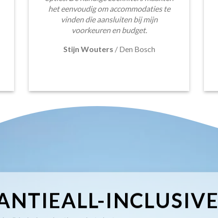
het eenvoudig om accommodaties te
vinden die aansluiten bij mijn
voorkeuren en budget.
Stijn Wouters
/
Den Bosch
ANTIEALL-INCLUSIV