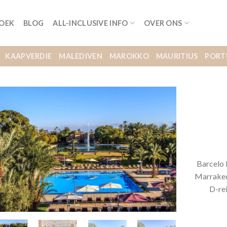
BOEK
BLOG
ALL-INCLUSIVE INFO
OVER ONS
KAAPVERDIE
MALEDIVEN
MAROKKO
MAURITIUS
PORT
Barcelo 
Marrakech
D-re