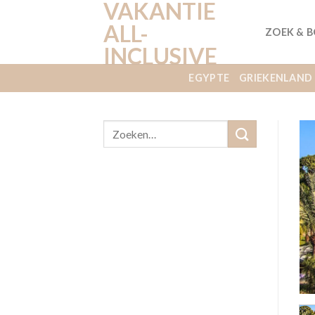
VAKANTIE
Ga
naar
ALL-
ZOEK & 
inhoud
INCLUSIVE
EGYPTE
GRIEKENLAND