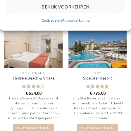
BEKIJK VOORKEUREN
PRIJZEN EN BOEKEN
PRIJZEN EN BOEKEN
Cookiebeleid
Privacyverklaring
GRIEKENLAND
SIDE
Hydrele Beach & Village
Side Star Resort
Gewaardeerd
€
554,00
Gewaardeerd
€
795,00
4
uit 5
5
uit 5
Hydrele Beach & Village is een 4
Side Star Resort is een 5 sterren
sterren accommodatie in
accommodatie in Colakli . U boekt
Pythagorion . U boekt deze reis
deze reis direct bij onze partner
direct bij onze partner Corendon.
Corendon. Nu vanaf EUR 795.00
Nu vanaf EUR 554.00 per persoon.
per persoon.
PRIJZEN EN BOEKEN
PRIJZEN EN BOEKEN