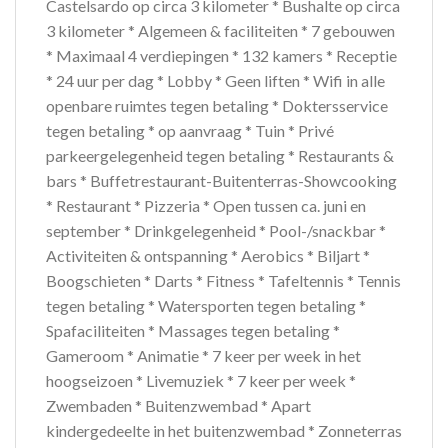
Castelsardo op circa 3 kilometer * Bushalte op circa
3 kilometer * Algemeen & faciliteiten * 7 gebouwen
* Maximaal 4 verdiepingen * 132 kamers * Receptie
* 24 uur per dag * Lobby * Geen liften * Wifi in alle
openbare ruimtes tegen betaling * Doktersservice
tegen betaling * op aanvraag * Tuin * Privé
parkeergelegenheid tegen betaling * Restaurants &
bars * Buffetrestaurant-Buitenterras-Showcooking
* Restaurant * Pizzeria * Open tussen ca. juni en
september * Drinkgelegenheid * Pool-/snackbar *
Activiteiten & ontspanning * Aerobics * Biljart *
Boogschieten * Darts * Fitness * Tafeltennis * Tennis
tegen betaling * Watersporten tegen betaling *
Spafaciliteiten * Massages tegen betaling *
Gameroom * Animatie * 7 keer per week in het
hoogseizoen * Livemuziek * 7 keer per week *
Zwembaden * Buitenzwembad * Apart
kindergedeelte in het buitenzwembad * Zonneterras