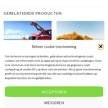
GERELATEERDE PRODUCTEN
Beheer cookie toestemming
Om de beste ervaringen te bieden, gebruiken wij technologieën zoals
cookies om informatie over je apparaat op te slaan en/of te raadplegen. Door
GRIEKENLAND
EGYPTE
in te stemmen met deze technologieën kunnen wij gegevens zoals
Fly & Go Samian Mare Hotel
Sunrise Remal Resort
surfgedrag of unieke ID's op deze site verwerken. Als je geen toestemming
Suites & Spa
geeft of uw toestemming intrekt, kan dit een nadelige invloed hebben op
bepaalde functies en mogelijkheden.
Gewaardeerd
€
697,00
Gewaardeerd
€
554,00
4
uit 5
4
uit 5
Fly & Go Samian Mare Hotel
Sunrise Remal Resort is een 4
Suites & Spa is een 4 sterren
sterren accommodatie in Sharks
ACCEPTEREN
accommodatie in Karlovassi . U
Bay . U boekt deze reis direct bij
boekt deze reis direct bij onze
onze partner Corendon. Nu vanaf
WEIGEREN
partner Corendon. Nu vanaf EUR
EUR 554.00 per persoon.
697.00 per persoon.