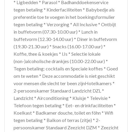
* Ligbedden * Parasol * Badhanddoekenservice
tegen betaling * Kinderfaciliteiten * Babybedje als
preferentie toe te voegen in het boekingsformulier
tegen betaling * Verzorging * All Inclusive * Ontbijt
in buffetvorm (07.30-10.00 uur) * Lunch in
buffetvorm (12.30-14.00 uur) * Diner in buffetvorm
(19.30-21.30 uur) * Snacks (16.00-17.00 uur) *
Koffie, thee & koekjes * IJs * Selectie lokale
(non-)alcoholische drankjes (10.00-22.00 uur) *
Tegen betaling: cocktails en Speciale koffies * Goed
om te weten * Deze accommodatie is niet geschikt
voor mensen die slecht ter been zijnHotelkamers *
2-persoonskamer Standaard Landzicht DZL *
Landzicht * Airconditioning * Kluisje * Televisie *
Telefoon tegen betaling * Eet- en drinkfaciliteiten *
Koelkast * Badkamer douche, toilet en föhn * Wifi
tegen betaling * Balkon of terras (zitje) * 2-
persoonskamer Standaard Zeezicht DZM * Zeezicht