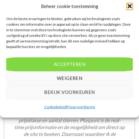
sterren accommodatie in Neos
accommodatie in Nea Potidea. U
Beheer cookie toestemming
Marmaras. U boekt deze reis
boekt deze reis direct bij onze
direct bij onze partner D-reizen.
partner D-reizen. Nu vanaf EUR
Nu vanaf EUR 623.00 per persoon.
602.00 per persoon.
Om de beste ervaringen te bieden, gebruiken wij technologieën zoals
cookies om informatie over je apparaat op te slaan en/of te raadplegen. Door
PRIJZEN EN BOEKEN
PRIJZEN EN BOEKEN
in te stemmen met deze technologieën kunnen wij gegevens zoals
surfgedrag of unieke ID's op deze site verwerken. Als je geen toestemming
geeft of uw toestemming intrekt, kan dit een nadelige invloed hebben op
bepaalde functies en mogelijkheden.
ACCEPTEREN
WAT ZE OVER ONS ZEGGEN
WEIGEREN
BEKIJK VOORKEUREN
De website heeft een handige zoekfunctie voor
Cookiebeleid
Privacyverklaring
accommodaties met verschillende filters zoals
prijsklasse en aantal sterren. Pluspunt is de real-
time prijsinformatie en de mogelijkheid om direct op
de site te boeken. Daarnaast waardeer ik de