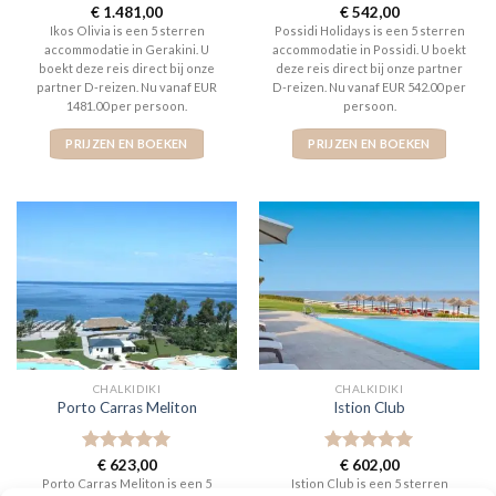
Gewaardeerd
€
1.481,00
Gewaardeerd
€
542,00
5
uit 5
5
uit 5
Ikos Olivia is een 5 sterren
Possidi Holidays is een 5 sterren
accommodatie in Gerakini. U
accommodatie in Possidi. U boekt
boekt deze reis direct bij onze
deze reis direct bij onze partner
partner D-reizen. Nu vanaf EUR
D-reizen. Nu vanaf EUR 542.00 per
1481.00 per persoon.
persoon.
PRIJZEN EN BOEKEN
PRIJZEN EN BOEKEN
CHALKIDIKI
CHALKIDIKI
Porto Carras Meliton
Istion Club
Gewaardeerd
€
623,00
Gewaardeerd
€
602,00
5
uit 5
5
uit 5
Porto Carras Meliton is een 5
Istion Club is een 5 sterren