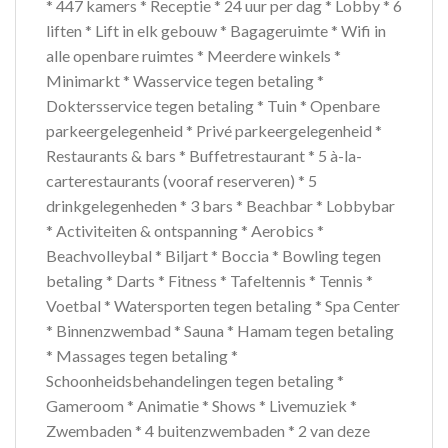
* 447 kamers * Receptie * 24 uur per dag * Lobby * 6
liften * Lift in elk gebouw * Bagageruimte * Wifi in
alle openbare ruimtes * Meerdere winkels *
Minimarkt * Wasservice tegen betaling *
Doktersservice tegen betaling * Tuin * Openbare
parkeergelegenheid * Privé parkeergelegenheid *
Restaurants & bars * Buffetrestaurant * 5 à-la-
carterestaurants (vooraf reserveren) * 5
drinkgelegenheden * 3 bars * Beachbar * Lobbybar
* Activiteiten & ontspanning * Aerobics *
Beachvolleybal * Biljart * Boccia * Bowling tegen
betaling * Darts * Fitness * Tafeltennis * Tennis *
Voetbal * Watersporten tegen betaling * Spa Center
* Binnenzwembad * Sauna * Hamam tegen betaling
* Massages tegen betaling *
Schoonheidsbehandelingen tegen betaling *
Gameroom * Animatie * Shows * Livemuziek *
Zwembaden * 4 buitenzwembaden * 2 van deze