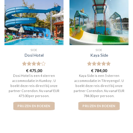
SIDE
SIDE
Dosi Hotel
Kaya Side
Gewaardeerd
€
475,00
Gewaardeerd
€
784,00
4
uit 5
5
uit 5
Dosi Hotel is een 4 sterren
Kaya Side is een 5 sterren
accommodatie in Kumkoy . U
accommodatie in Titreyengol . U
boekt deze reis direct bij onze
boekt deze reis direct bij onze
partner Corendon. Nu vanaf EUR
partner Corendon. Nu vanaf EUR
475.00 per persoon.
784.00 per persoon.
PRIJZEN EN BOEKEN
PRIJZEN EN BOEKEN