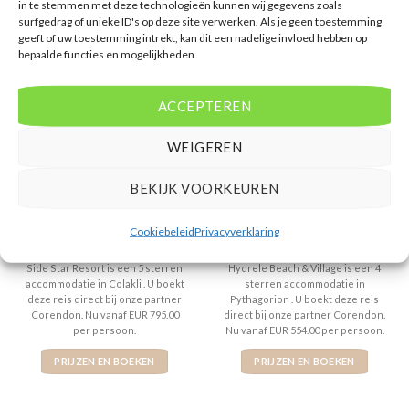
GERELATEERDE PRODUCTEN
in te stemmen met deze technologieën kunnen wij gegevens zoals
surfgedrag of unieke ID's op deze site verwerken. Als je geen toestemming
geeft of uw toestemming intrekt, kan dit een nadelige invloed hebben op
bepaalde functies en mogelijkheden.
ACCEPTEREN
WEIGEREN
BEKIJK VOORKEUREN
SIDE
GRIEKENLAND
Side Star Resort
Hydrele Beach & Village
Cookiebeleid
Privacyverklaring
Gewaardeerd
€
795,00
Gewaardeerd
€
554,00
5
uit 5
4
uit 5
Side Star Resort is een 5 sterren
Hydrele Beach & Village is een 4
accommodatie in Colakli . U boekt
sterren accommodatie in
deze reis direct bij onze partner
Pythagorion . U boekt deze reis
Corendon. Nu vanaf EUR 795.00
direct bij onze partner Corendon.
per persoon.
Nu vanaf EUR 554.00 per persoon.
PRIJZEN EN BOEKEN
PRIJZEN EN BOEKEN