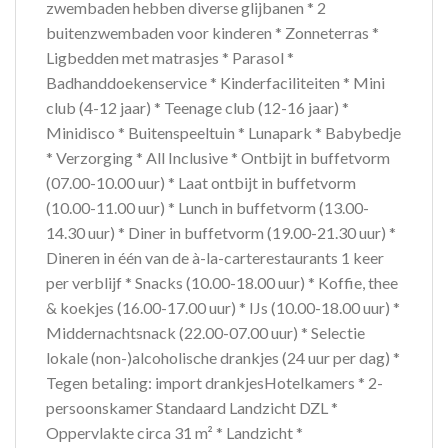
zwembaden hebben diverse glijbanen * 2
buitenzwembaden voor kinderen * Zonneterras *
Ligbedden met matrasjes * Parasol *
Badhanddoekenservice * Kinderfaciliteiten * Mini
club (4-12 jaar) * Teenage club (12-16 jaar) *
Minidisco * Buitenspeeltuin * Lunapark * Babybedje
* Verzorging * All Inclusive * Ontbijt in buffetvorm
(07.00-10.00 uur) * Laat ontbijt in buffetvorm
(10.00-11.00 uur) * Lunch in buffetvorm (13.00-
14.30 uur) * Diner in buffetvorm (19.00-21.30 uur) *
Dineren in één van de à-la-carterestaurants 1 keer
per verblijf * Snacks (10.00-18.00 uur) * Koffie, thee
& koekjes (16.00-17.00 uur) * IJs (10.00-18.00 uur) *
Middernachtsnack (22.00-07.00 uur) * Selectie
lokale (non-)alcoholische drankjes (24 uur per dag) *
Tegen betaling: import drankjesHotelkamers * 2-
persoonskamer Standaard Landzicht DZL *
Oppervlakte circa 31 m² * Landzicht *