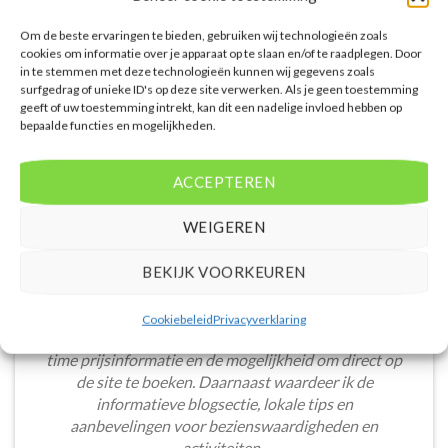
1027.00 per persoon.
349.00 per persoon.
Om de beste ervaringen te bieden, gebruiken wij technologieën zoals
PRIJZEN EN BOEKEN
PRIJZEN EN BOEKEN
cookies om informatie over je apparaat op te slaan en/of te raadplegen. Door
in te stemmen met deze technologieën kunnen wij gegevens zoals
surfgedrag of unieke ID's op deze site verwerken. Als je geen toestemming
geeft of uw toestemming intrekt, kan dit een nadelige invloed hebben op
bepaalde functies en mogelijkheden.
WAT ZE OVER ONS ZEGGEN
ACCEPTEREN
WEIGEREN
BEKIJK VOORKEUREN
De website heeft een handige zoekfunctie voor
accommodaties met verschillende filters zoals
Cookiebeleid
Privacyverklaring
prijsklasse en aantal sterren. Pluspunt is de real-
time prijsinformatie en de mogelijkheid om direct op
de site te boeken. Daarnaast waardeer ik de
informatieve blogsectie, lokale tips en
aanbevelingen voor bezienswaardigheden en
activiteiten.