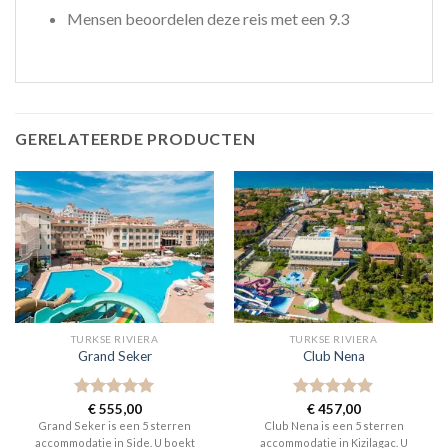
Mensen beoordelen deze reis met een 9.3
GERELATEERDE PRODUCTEN
TURKSE RIVIERA
TURKSE RIVIERA
Grand Seker
Club Nena
Gewaardeerd
€
555,00
Gewaardeerd
€
457,00
5
uit 5
5
uit 5
Grand Seker is een 5 sterren
Club Nena is een 5 sterren
accommodatie in Side. U boekt
accommodatie in Kizilagac. U