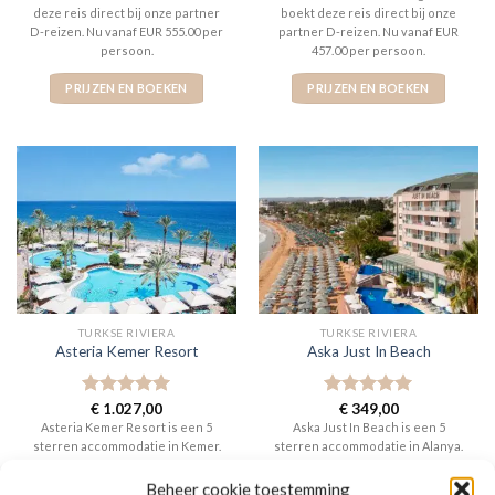
deze reis direct bij onze partner
boekt deze reis direct bij onze
D-reizen. Nu vanaf EUR 555.00 per
partner D-reizen. Nu vanaf EUR
persoon.
457.00 per persoon.
PRIJZEN EN BOEKEN
PRIJZEN EN BOEKEN
TURKSE RIVIERA
TURKSE RIVIERA
Asteria Kemer Resort
Aska Just In Beach
Gewaardeerd
€
1.027,00
Gewaardeerd
€
349,00
5
uit 5
5
uit 5
Asteria Kemer Resort is een 5
Aska Just In Beach is een 5
sterren accommodatie in Kemer.
sterren accommodatie in Alanya.
U boekt deze reis direct bij onze
U boekt deze reis direct bij onze
partner D-reizen. Nu vanaf EUR
partner D-reizen. Nu vanaf EUR
Beheer cookie toestemming