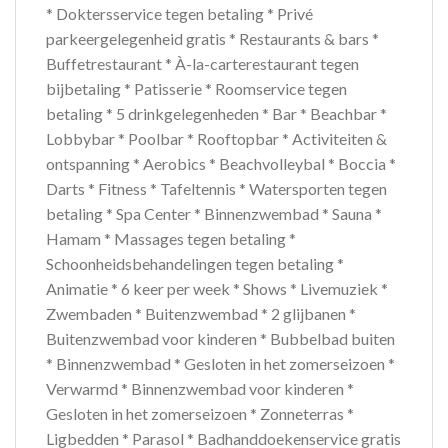
* Doktersservice tegen betaling * Privé
parkeergelegenheid gratis * Restaurants & bars *
Buffetrestaurant * À-la-carterestaurant tegen
bijbetaling * Patisserie * Roomservice tegen
betaling * 5 drinkgelegenheden * Bar * Beachbar *
Lobbybar * Poolbar * Rooftopbar * Activiteiten &
ontspanning * Aerobics * Beachvolleybal * Boccia *
Darts * Fitness * Tafeltennis * Watersporten tegen
betaling * Spa Center * Binnenzwembad * Sauna *
Hamam * Massages tegen betaling *
Schoonheidsbehandelingen tegen betaling *
Animatie * 6 keer per week * Shows * Livemuziek *
Zwembaden * Buitenzwembad * 2 glijbanen *
Buitenzwembad voor kinderen * Bubbelbad buiten
* Binnenzwembad * Gesloten in het zomerseizoen *
Verwarmd * Binnenzwembad voor kinderen *
Gesloten in het zomerseizoen * Zonneterras *
Ligbedden * Parasol * Badhanddoekenservice gratis