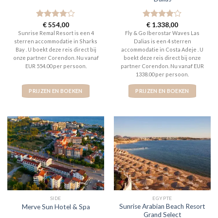
Gewaardeerd
€
554,00
Gewaardeerd
€
1.338,00
4
uit 5
4
uit 5
Sunrise Remal Resort is een 4
Fly & Go Iberostar Waves Las
sterren accommodatie in Sharks
Dalias is een 4 sterren
Bay . U boekt deze reis direct bij
accommodatie in Costa Adeje . U
onze partner Corendon. Nu vanaf
boekt deze reis direct bij onze
EUR 554.00 per persoon.
partner Corendon. Nu vanaf EUR
1338.00 per persoon.
PRIJZEN EN BOEKEN
PRIJZEN EN BOEKEN
SIDE
EGYPTE
Sunrise Arabian Beach Resort
Merve Sun Hotel & Spa
Grand Select