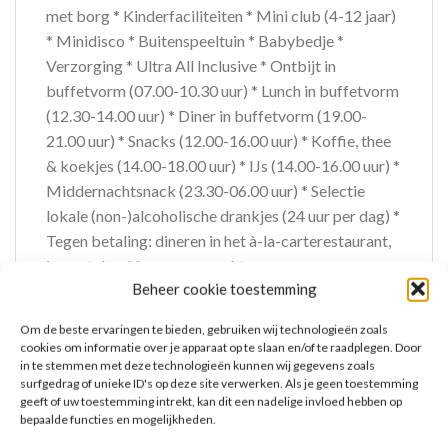
met borg * Kinderfaciliteiten * Mini club (4-12 jaar)
* Minidisco * Buitenspeeltuin * Babybedje *
Verzorging * Ultra All Inclusive * Ontbijt in
buffetvorm (07.00-10.30 uur) * Lunch in buffetvorm
(12.30-14.00 uur) * Diner in buffetvorm (19.00-
21.00 uur) * Snacks (12.00-16.00 uur) * Koffie, thee
& koekjes (14.00-18.00 uur) * IJs (14.00-16.00 uur) *
Middernachtsnack (23.30-06.00 uur) * Selectie
lokale (non-)alcoholische drankjes (24 uur per dag) *
Tegen betaling: dineren in het à-la-carterestaurant,
import drankjes, verse vruchtensappen en
Beheer cookie toestemming
roomserviceHotelkamers * 2-persoonskamer
Standaard Landzicht DZL * Oppervlakte circa 32 m²
Om de beste ervaringen te bieden, gebruiken wij technologieën zoals
* Landzicht * Airconditioning * Kluisje * Televisie *
cookies om informatie over je apparaat op te slaan en/of te raadplegen. Door
Telefoon tegen betaling * Eet- en drinkfaciliteiten *
in te stemmen met deze technologieën kunnen wij gegevens zoals
surfgedrag of unieke ID's op deze site verwerken. Als je geen toestemming
Minibar gratis * Badkamer douche, toilet, föhn en
geeft of uw toestemming intrekt, kan dit een nadelige invloed hebben op
badslippers * Wifi * Balkon (zitje) * 2-
bepaalde functies en mogelijkheden.
persoonskamer Standaard Zijzeezicht DZI *