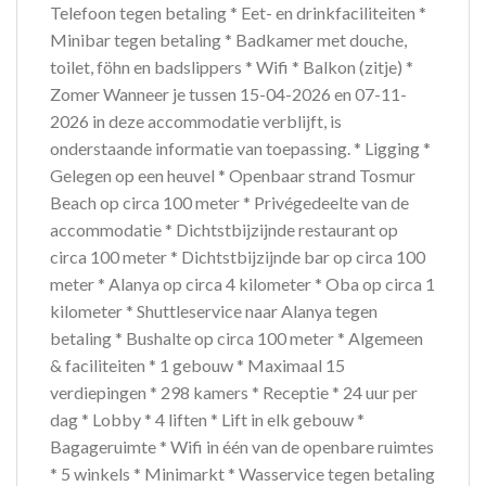
Telefoon tegen betaling * Eet- en drinkfaciliteiten *
Minibar tegen betaling * Badkamer met douche,
toilet, föhn en badslippers * Wifi * Balkon (zitje) *
Zomer Wanneer je tussen 15-04-2026 en 07-11-
2026 in deze accommodatie verblijft, is
onderstaande informatie van toepassing. * Ligging *
Gelegen op een heuvel * Openbaar strand Tosmur
Beach op circa 100 meter * Privégedeelte van de
accommodatie * Dichtstbijzijnde restaurant op
circa 100 meter * Dichtstbijzijnde bar op circa 100
meter * Alanya op circa 4 kilometer * Oba op circa 1
kilometer * Shuttleservice naar Alanya tegen
betaling * Bushalte op circa 100 meter * Algemeen
& faciliteiten * 1 gebouw * Maximaal 15
verdiepingen * 298 kamers * Receptie * 24 uur per
dag * Lobby * 4 liften * Lift in elk gebouw *
Bagageruimte * Wifi in één van de openbare ruimtes
* 5 winkels * Minimarkt * Wasservice tegen betaling