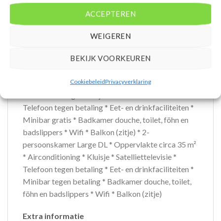
Oppervlakte circa 32 m² * Zijzeezicht *
ACCEPTEREN
Airconditioning * Kluisje * Satelliettelevisie *
Telefoon tegen betaling * Eet- en drinkfaciliteiten *
WEIGEREN
Minibar gratis * Badkamer douche, toilet, föhn en
badslippers * Wifi * Balkon (zitje) * 2-
BEKIJK VOORKEUREN
persoonskamer Standaard Zeezicht DZM *
Cookiebeleid
Privacyverklaring
Oppervlakte circa 32 m² * Zeezicht *
Airconditioning * Kluisje * Satelliettelevisie *
Telefoon tegen betaling * Eet- en drinkfaciliteiten *
Minibar gratis * Badkamer douche, toilet, föhn en
badslippers * Wifi * Balkon (zitje) * 2-
persoonskamer Large DL * Oppervlakte circa 35 m²
* Airconditioning * Kluisje * Satelliettelevisie *
Telefoon tegen betaling * Eet- en drinkfaciliteiten *
Minibar tegen betaling * Badkamer douche, toilet,
föhn en badslippers * Wifi * Balkon (zitje)
Extra informatie