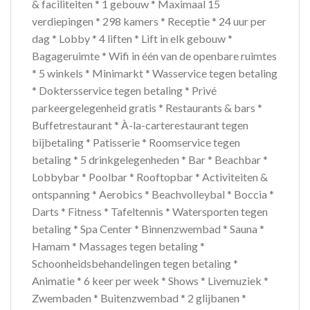
& faciliteiten * 1 gebouw * Maximaal 15
verdiepingen * 298 kamers * Receptie * 24 uur per
dag * Lobby * 4 liften * Lift in elk gebouw *
Bagageruimte * Wifi in één van de openbare ruimtes
* 5 winkels * Minimarkt * Wasservice tegen betaling
* Doktersservice tegen betaling * Privé
parkeergelegenheid gratis * Restaurants & bars *
Buffetrestaurant * À-la-carterestaurant tegen
bijbetaling * Patisserie * Roomservice tegen
betaling * 5 drinkgelegenheden * Bar * Beachbar *
Lobbybar * Poolbar * Rooftopbar * Activiteiten &
ontspanning * Aerobics * Beachvolleybal * Boccia *
Darts * Fitness * Tafeltennis * Watersporten tegen
betaling * Spa Center * Binnenzwembad * Sauna *
Hamam * Massages tegen betaling *
Schoonheidsbehandelingen tegen betaling *
Animatie * 6 keer per week * Shows * Livemuziek *
Zwembaden * Buitenzwembad * 2 glijbanen *