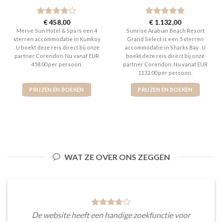
Gewaardeerd
€
458,00
Gewaardeerd
€
1.132,00
4
uit 5
5
uit 5
Merve Sun Hotel & Spa is een 4
Sunrise Arabian Beach Resort
sterren accommodatie in Kumkoy
Grand Select is een 5 sterren
. U boekt deze reis direct bij onze
accommodatie in Sharks Bay . U
partner Corendon. Nu vanaf EUR
boekt deze reis direct bij onze
458.00 per persoon.
partner Corendon. Nu vanaf EUR
1132.00 per persoon.
PRIJZEN EN BOEKEN
PRIJZEN EN BOEKEN
WAT ZE OVER ONS ZEGGEN
De website heeft een handige zoekfunctie voor