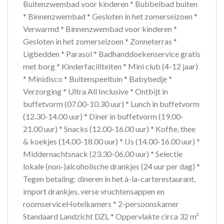
Buitenzwembad voor kinderen * Bubbelbad buiten
* Binnenzwembad * Gesloten in het zomerseizoen *
Verwarmd * Binnenzwembad voor kinderen *
Gesloten in het zomerseizoen * Zonneterras *
Ligbedden * Parasol * Badhanddoekenservice gratis
met borg * Kinderfaciliteiten * Mini club (4-12 jaar)
* Minidisco * Buitenspeeltuin * Babybedje *
Verzorging * Ultra All Inclusive * Ontbijt in
buffetvorm (07.00-10.30 uur) * Lunch in buffetvorm
(12.30-14.00 uur) * Diner in buffetvorm (19.00-
21.00 uur) * Snacks (12.00-16.00 uur) * Koffie, thee
& koekjes (14.00-18.00 uur) * IJs (14.00-16.00 uur) *
Middernachtsnack (23.30-06.00 uur) * Selectie
lokale (non-)alcoholische drankjes (24 uur per dag) *
Tegen betaling: dineren in het à-la-carterestaurant,
import drankjes, verse vruchtensappen en
roomserviceHotelkamers * 2-persoonskamer
Standaard Landzicht DZL * Oppervlakte circa 32 m²