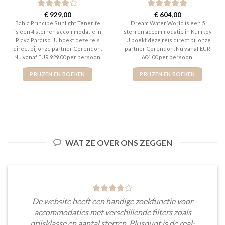
Gewaardeerd
€
929,00
Gewaardeerd
€
604,00
4
uit 5
5
uit 5
Bahia Principe Sunlight Tenerife
Dream Water World is een 5
is een 4 sterren accommodatie in
sterren accommodatie in Kumkoy
Playa Paraiso . U boekt deze reis
. U boekt deze reis direct bij onze
direct bij onze partner Corendon.
partner Corendon. Nu vanaf EUR
Nu vanaf EUR 929.00 per persoon.
604.00 per persoon.
PRIJZEN EN BOEKEN
PRIJZEN EN BOEKEN
WAT ZE OVER ONS ZEGGEN
De website heeft een handige zoekfunctie voor
accommodaties met verschillende filters zoals
prijsklasse en aantal sterren. Pluspunt is de real-