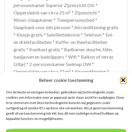
persoonskamer Superior Zijzeezicht DSI *
Oppervlakte van circa 25 m² * Zijzeezicht *
Woon-/slaapkamer * Tweepersoonsbed *
Slaapbank voor één persoon * Airconditioning gratis
* Kluisje gratis * Satelliettelevisie * Telefoon * Eet-
en drinkfaciliteiten * Koffie- en theefaciliteiten
gratis * Koelkast gratis * Badkamer douche, föhn,
badjassen en badslippers * Wifi * Balkon of terras
(zitje) * 2-persoonskamer Swimup DW *
Oppervlakte van circa 22 m² * Airconditioning *
Kluisje * Televisie * Telefoon tegen betaling * Eet- en
Beheer cookie toestemming
drinkfaciliteiten * Koffie- en theefaciliteiten *
Om de beste ervaringen te bieden, gebruiken wij technologieën zoals
Nespresso koffiezetapparaat * Mini koelkast *
cookies om informatie over je apparaat op te slaan en/of te raadplegen. Door
Badkamer douche, toiletartikelen, toilet, föhn,
in te stemmen met deze technologieën kunnen wij gegevens zoals
badjassen en badslippers * Wifi * Balkon of terras
surfgedrag of unieke ID's op deze site verwerken. Als je geen toestemming
geeft of uw toestemming intrekt, kan dit een nadelige invloed hebben op
(zitje) * Directe toegang tot het gedeelde zwembad
bepaalde functies en mogelijkheden.
Extra informatie