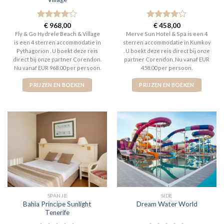
Gewaardeerd
€
968,00
Gewaardeerd
€
458,00
4
uit 5
4
uit 5
Fly & Go Hydrele Beach & Village
Merve Sun Hotel & Spa is een 4
is een 4 sterren accommodatie in
sterren accommodatie in Kumkoy
Pythagorion . U boekt deze reis
. U boekt deze reis direct bij onze
direct bij onze partner Corendon.
partner Corendon. Nu vanaf EUR
Nu vanaf EUR 968.00 per persoon.
458.00 per persoon.
PRIJZEN EN BOEKEN
PRIJZEN EN BOEKEN
SPANJE
SIDE
Bahia Principe Sunlight
Dream Water World
Tenerife