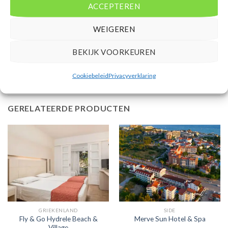
ACCEPTEREN
Bovenstaande prijs is op basis van 8 dagen
WEIGEREN
Mensen beoordelen deze reis met een 8,6
Vertrek vanaf AMS
BEKIJK VOORKEUREN
Cookiebeleid
Privacyverklaring
GERELATEERDE PRODUCTEN
GRIEKENLAND
SIDE
Fly & Go Hydrele Beach &
Merve Sun Hotel & Spa
Village