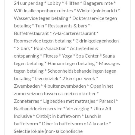
24 uur per dag * Lobby * 4 liften * Bagageruimte *
Wifi in alle openbare ruimtes * Winkel (minimarkt) *
Wasservice tegen betaling * Doktersservice tegen
betaling * Tuin * Restaurants & bars *
Buffetrestaurant * À-la-carterestaurant *
Roomservice tegen betaling * 3 drinkgelegenheden
* 2 bars * Pool-/snackbar * Activiteiten &
ontspanning * Fitness * Yoga * Spa Center * Sauna
tegen betaling * Hamam tegen betaling * Massages
tegen betaling * Schoonheidsbehandelingen tegen
betaling * Livemuziek * 2 keer per week *
Zwembaden * 4 buitenzwembaden * Open in het
zomerseizoen tussen ca. mei en oktober *
Zonneterras * Ligbedden met matrasjes * Parasol *
Badhanddoekenservice * Verzorging * Ultra All
Inclusive * Ontbijt in buffetvorm * Lunch in
buffetvorm * Diner in buffetvorm of à la carte *
Selectie lokale (non-)alcoholische