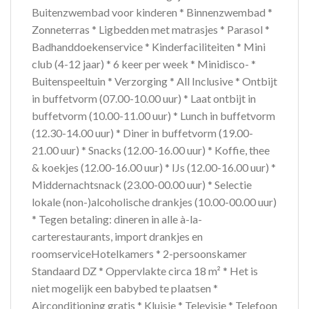
Buitenzwembad voor kinderen * Binnenzwembad *
Zonneterras * Ligbedden met matrasjes * Parasol *
Badhanddoekenservice * Kinderfaciliteiten * Mini
club (4-12 jaar) * 6 keer per week * Minidisco- *
Buitenspeeltuin * Verzorging * All Inclusive * Ontbijt
in buffetvorm (07.00-10.00 uur) * Laat ontbijt in
buffetvorm (10.00-11.00 uur) * Lunch in buffetvorm
(12.30-14.00 uur) * Diner in buffetvorm (19.00-
21.00 uur) * Snacks (12.00-16.00 uur) * Koffie, thee
& koekjes (12.00-16.00 uur) * IJs (12.00-16.00 uur) *
Middernachtsnack (23.00-00.00 uur) * Selectie
lokale (non-)alcoholische drankjes (10.00-00.00 uur)
* Tegen betaling: dineren in alle à-la-
carterestaurants, import drankjes en
roomserviceHotelkamers * 2-persoonskamer
Standaard DZ * Oppervlakte circa 18 m² * Het is
niet mogelijk een babybed te plaatsen *
Airconditioning gratis * Kluisje * Televisie * Telefoon