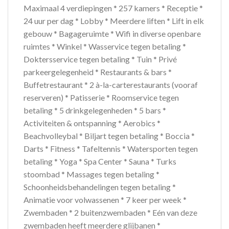
Maximaal 4 verdiepingen * 257 kamers * Receptie *
24 uur per dag * Lobby * Meerdere liften * Lift in elk
gebouw * Bagageruimte * Wifi in diverse openbare
ruimtes * Winkel * Wasservice tegen betaling *
Doktersservice tegen betaling * Tuin * Privé
parkeergelegenheid * Restaurants & bars *
Buffetrestaurant * 2 à-la-carterestaurants (vooraf
reserveren) * Patisserie * Roomservice tegen
betaling * 5 drinkgelegenheden * 5 bars *
Activiteiten & ontspanning * Aerobics *
Beachvolleybal * Biljart tegen betaling * Boccia *
Darts * Fitness * Tafeltennis * Watersporten tegen
betaling * Yoga * Spa Center * Sauna * Turks
stoombad * Massages tegen betaling *
Schoonheidsbehandelingen tegen betaling *
Animatie voor volwassenen * 7 keer per week *
Zwembaden * 2 buitenzwembaden * Eén van deze
zwembaden heeft meerdere glijbanen *