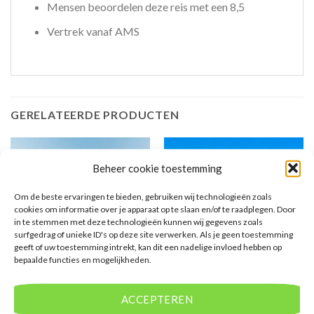
Mensen beoordelen deze reis met een 8,5
Vertrek vanaf AMS
GERELATEERDE PRODUCTEN
Beheer cookie toestemming
Om de beste ervaringen te bieden, gebruiken wij technologieën zoals
cookies om informatie over je apparaat op te slaan en/of te raadplegen. Door
in te stemmen met deze technologieën kunnen wij gegevens zoals
surfgedrag of unieke ID's op deze site verwerken. Als je geen toestemming
geeft of uw toestemming intrekt, kan dit een nadelige invloed hebben op
EGYPTE
SIDE
bepaalde functies en mogelijkheden.
Kirman Calyptus Resort &
Sunrise Remal Resort
Spa
ACCEPTEREN