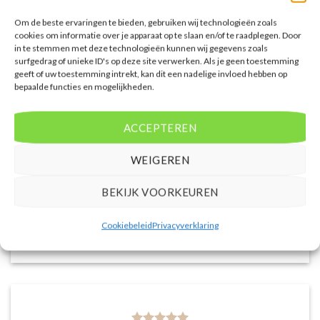
Saar van Lingen
/
Utrecht
Om de beste ervaringen te bieden, gebruiken wij technologieën zoals
cookies om informatie over je apparaat op te slaan en/of te raadplegen. Door
in te stemmen met deze technologieën kunnen wij gegevens zoals
surfgedrag of unieke ID's op deze site verwerken. Als je geen toestemming
geeft of uw toestemming intrekt, kan dit een nadelige invloed hebben op
bepaalde functies en mogelijkheden.
Het aanbod van accommodaties op vakantieall-
ACCEPTEREN
inclusive.nl is erg goed. Van luxe resorts tot
budgetvriendelijke hotels, de site biedt een breed
WEIGEREN
scala aan opties. De handige zoekfilters maakten het
eenvoudig om accommodaties te vinden die
BEKIJK VOORKEUREN
aansluiten bij mijn voorkeuren en budget.
Cookiebeleid
Privacyverklaring
Stijn Wouters
/
Den Bosch