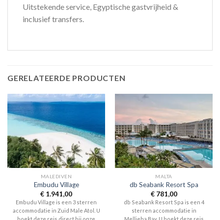
Uitstekende service, Egyptische gastvrijheid &
inclusief transfers.
GERELATEERDE PRODUCTEN
MALEDIVEN
MALTA
Embudu Village
db Seabank Resort Spa
€
1.941,00
€
781,00
Embudu Village is een 3 sterren
db Seabank Resort Spa is een 4
accommodatie in Zuid Male Atol. U
sterren accommodatie in
boekt deze reis direct bij onze
Mellieha Bay. U boekt deze reis