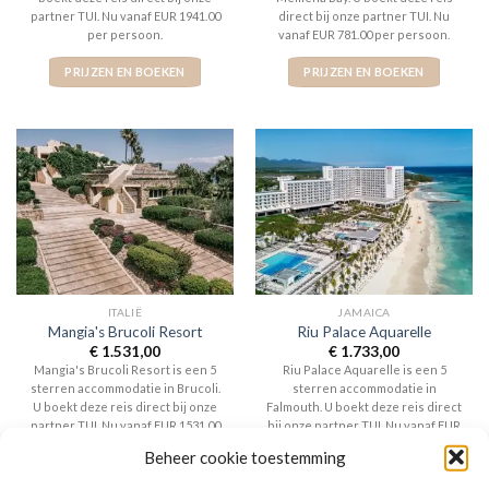
partner TUI. Nu vanaf EUR 1941.00
direct bij onze partner TUI. Nu
per persoon.
vanaf EUR 781.00 per persoon.
PRIJZEN EN BOEKEN
PRIJZEN EN BOEKEN
ITALIË
JAMAICA
Mangia's Brucoli Resort
Riu Palace Aquarelle
€
1.531,00
€
1.733,00
Mangia's Brucoli Resort is een 5
Riu Palace Aquarelle is een 5
sterren accommodatie in Brucoli.
sterren accommodatie in
U boekt deze reis direct bij onze
Falmouth. U boekt deze reis direct
partner TUI. Nu vanaf EUR 1531.00
bij onze partner TUI. Nu vanaf EUR
per persoon.
1733.00 per persoon.
Beheer cookie toestemming
PRIJZEN EN BOEKEN
PRIJZEN EN BOEKEN