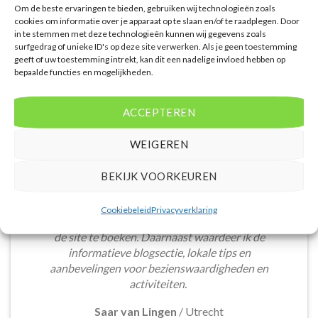
Om de beste ervaringen te bieden, gebruiken wij technologieën zoals
cookies om informatie over je apparaat op te slaan en/of te raadplegen. Door
in te stemmen met deze technologieën kunnen wij gegevens zoals
surfgedrag of unieke ID's op deze site verwerken. Als je geen toestemming
geeft of uw toestemming intrekt, kan dit een nadelige invloed hebben op
bepaalde functies en mogelijkheden.
WAT ZE OVER ONS ZEGGEN
ACCEPTEREN
WEIGEREN
De website heeft een handige zoekfunctie voor
BEKIJK VOORKEUREN
accommodaties met verschillende filters zoals
prijsklasse en aantal sterren. Pluspunt is de real-
Cookiebeleid
Privacyverklaring
time prijsinformatie en de mogelijkheid om direct op
de site te boeken. Daarnaast waardeer ik de
informatieve blogsectie, lokale tips en
aanbevelingen voor bezienswaardigheden en
activiteiten.
Saar van Lingen
/
Utrecht