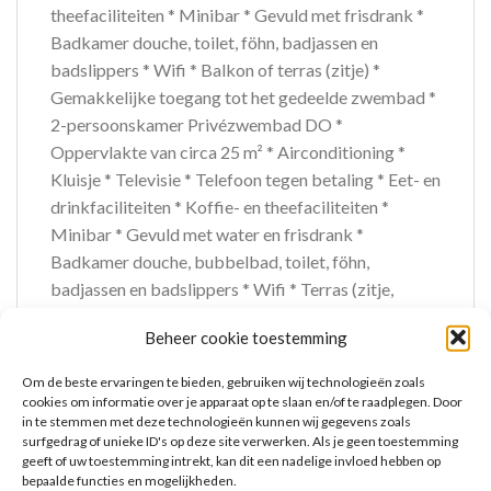
theefaciliteiten * Minibar * Gevuld met frisdrank *
Badkamer douche, toilet, föhn, badjassen en
badslippers * Wifi * Balkon of terras (zitje) *
Gemakkelijke toegang tot het gedeelde zwembad *
2-persoonskamer Privézwembad DO *
Oppervlakte van circa 25 m² * Airconditioning *
Kluisje * Televisie * Telefoon tegen betaling * Eet- en
drinkfaciliteiten * Koffie- en theefaciliteiten *
Minibar * Gevuld met water en frisdrank *
Badkamer douche, bubbelbad, toilet, föhn,
badjassen en badslippers * Wifi * Terras (zitje,
privézwembad) * Suite (Senior) U1 * Oppervlakte
Beheer cookie toestemming
van circa 50 m² * Zwembadzicht * Woonkamer *
Eén slaapkamer * Airconditioning * Kluisje *
Om de beste ervaringen te bieden, gebruiken wij technologieën zoals
Televisie * Telefoon tegen betaling * Eet- en
cookies om informatie over je apparaat op te slaan en/of te raadplegen. Door
in te stemmen met deze technologieën kunnen wij gegevens zoals
drinkfaciliteiten * Koffie- en theefaciliteiten *
surfgedrag of unieke ID's op deze site verwerken. Als je geen toestemming
Minibar * Gevuld met frisdrank * Badkamer douche,
geeft of uw toestemming intrekt, kan dit een nadelige invloed hebben op
toilet, föhn, badjassen en badslippers * Wifi *
bepaalde functies en mogelijkheden.