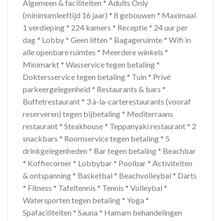
Algemeen & faciliteiten * Adults Only
(minimumleeftijd 16 jaar) * 8 gebouwen * Maximaal
1 verdieping * 224 kamers * Receptie * 24 uur per
dag * Lobby * Geen liften * Bagageruimte * Wifi in
alle openbare ruimtes * Meerdere winkels *
Minimarkt * Wasservice tegen betaling *
Doktersservice tegen betaling * Tuin * Privé
parkeergelegenheid * Restaurants & bars *
Buffetrestaurant * 3 à-la-carterestaurants (vooraf
reserveren) tegen bijbetaling * Mediterraans
restaurant * Steakhouse * Teppanyaki restaurant * 2
snackbars * Roomservice tegen betaling * 5
drinkgelegenheden * Bar tegen betaling * Beachbar
* Koffiecorner * Lobbybar * Poolbar * Activiteiten
& ontspanning * Basketbal * Beachvolleybal * Darts
* Fitness * Tafeltennis * Tennis * Volleybal *
Watersporten tegen betaling * Yoga *
Spafaciliteiten * Sauna * Hamam behandelingen