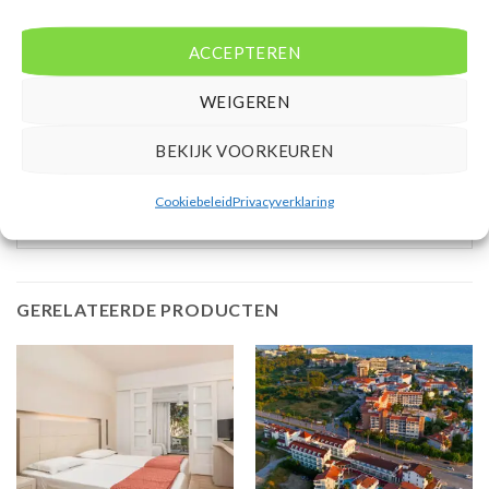
Balkon of terras (zitje)
ACCEPTEREN
Extra informatie
WEIGEREN
Bovenstaande prijs is op basis van 8 dagen
Mensen beoordelen deze reis met een 9,0
BEKIJK VOORKEUREN
Vertrek vanaf GRQ
Cookiebeleid
Privacyverklaring
GERELATEERDE PRODUCTEN