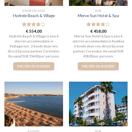
GRIEKENLAND
SIDE
Hydrele Beach & Village
Merve Sun Hotel & Spa
Gewaardeerd
€
554,00
Gewaardeerd
€
458,00
4
uit 5
4
uit 5
Hydrele Beach & Village is een 4
Merve Sun Hotel & Spa is een 4
sterren accommodatie in
sterren accommodatie in Kumkoy
Pythagorion . U boekt deze reis
. U boekt deze reis direct bij onze
direct bij onze partner Corendon.
partner Corendon. Nu vanaf EUR
Nu vanaf EUR 554.00 per persoon.
458.00 per persoon.
PRIJZEN EN BOEKEN
PRIJZEN EN BOEKEN
EGYPTE
SIDE