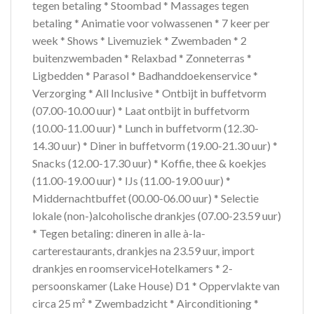
tegen betaling * Stoombad * Massages tegen
betaling * Animatie voor volwassenen * 7 keer per
week * Shows * Livemuziek * Zwembaden * 2
buitenzwembaden * Relaxbad * Zonneterras *
Ligbedden * Parasol * Badhanddoekenservice *
Verzorging * All Inclusive * Ontbijt in buffetvorm
(07.00-10.00 uur) * Laat ontbijt in buffetvorm
(10.00-11.00 uur) * Lunch in buffetvorm (12.30-
14.30 uur) * Diner in buffetvorm (19.00-21.30 uur) *
Snacks (12.00-17.30 uur) * Koffie, thee & koekjes
(11.00-19.00 uur) * IJs (11.00-19.00 uur) *
Middernachtbuffet (00.00-06.00 uur) * Selectie
lokale (non-)alcoholische drankjes (07.00-23.59 uur)
* Tegen betaling: dineren in alle à-la-
carterestaurants, drankjes na 23.59 uur, import
drankjes en roomserviceHotelkamers * 2-
persoonskamer (Lake House) D1 * Oppervlakte van
circa 25 m² * Zwembadzicht * Airconditioning *