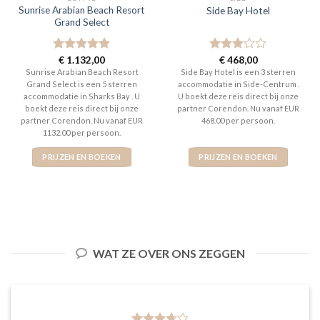
Sunrise Arabian Beach Resort
Side Bay Hotel
Grand Select
Gewaardeerd
€
1.132,00
Gewaardeerd
€
468,00
5
uit 5
3
uit 5
Sunrise Arabian Beach Resort
Side Bay Hotel is een 3 sterren
Grand Select is een 5 sterren
accommodatie in Side-Centrum .
accommodatie in Sharks Bay . U
U boekt deze reis direct bij onze
boekt deze reis direct bij onze
partner Corendon. Nu vanaf EUR
partner Corendon. Nu vanaf EUR
468.00 per persoon.
1132.00 per persoon.
PRIJZEN EN BOEKEN
PRIJZEN EN BOEKEN
WAT ZE OVER ONS ZEGGEN