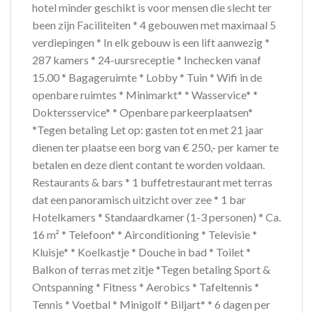
hotel minder geschikt is voor mensen die slecht ter
been zijn Faciliteiten * 4 gebouwen met maximaal 5
verdiepingen * In elk gebouw is een lift aanwezig *
287 kamers * 24-uursreceptie * Inchecken vanaf
15.00 * Bagageruimte * Lobby * Tuin * Wifi in de
openbare ruimtes * Minimarkt* * Wasservice* *
Doktersservice* * Openbare parkeerplaatsen*
*Tegen betaling Let op: gasten tot en met 21 jaar
dienen ter plaatse een borg van € 250,- per kamer te
betalen en deze dient contant te worden voldaan.
Restaurants & bars * 1 buffetrestaurant met terras
dat een panoramisch uitzicht over zee * 1 bar
Hotelkamers * Standaardkamer (1-3 personen) * Ca.
16 m² * Telefoon* * Airconditioning * Televisie *
Kluisje* * Koelkastje * Douche in bad * Toilet *
Balkon of terras met zitje *Tegen betaling Sport &
Ontspanning * Fitness * Aerobics * Tafeltennis *
Tennis * Voetbal * Minigolf * Biljart* * 6 dagen per