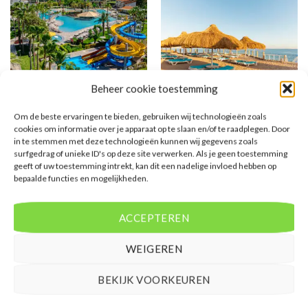
Beheer cookie toestemming
SIDE
EGYPTE
Om de beste ervaringen te bieden, gebruiken wij technologieën zoals
Arum Barut Collection
Sunrise Remal Resort
cookies om informatie over je apparaat op te slaan en/of te raadplegen. Door
in te stemmen met deze technologieën kunnen wij gegevens zoals
surfgedrag of unieke ID's op deze site verwerken. Als je geen toestemming
Gewaardeerd
€
1.043,00
Gewaardeerd
€
554,00
geeft of uw toestemming intrekt, kan dit een nadelige invloed hebben op
5
uit 5
4
uit 5
Arum Barut Collection is een 5
Sunrise Remal Resort is een 4
bepaalde functies en mogelijkheden.
sterren accommodatie in Side-
sterren accommodatie in Sharks
Centrum . U boekt deze reis direct
Bay . U boekt deze reis direct bij
bij onze partner Corendon. Nu
onze partner Corendon. Nu vanaf
ACCEPTEREN
vanaf EUR 1043.00 per persoon.
EUR 554.00 per persoon.
PRIJZEN EN BOEKEN
PRIJZEN EN BOEKEN
WEIGEREN
BEKIJK VOORKEUREN